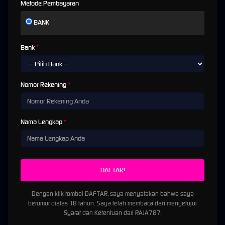
Memilih RAJA787?
Metode Pembayaran
BANK
1. Koleksi Game yang Selalu Berkembang
Bank
RAJA787 terus menghadirkan berbagai permainan terbaru sehingga pengguna memiliki
banyak pilihan hiburan yang dapat dinikmati setiap waktu.
2. Satu Platform yang Lengkap
Nomor Rekening
Seluruh kategori permainan tersedia dalam satu tempat sehingga pengalaman menjelajah
menjadi lebih praktis tanpa harus berpindah ke platform lain.
Nama Lengkap
3. Tampilan Modern dan Responsif
Desain antarmuka dibuat sederhana sehingga memudahkan pengguna menemukan
permainan favorit hanya dalam beberapa langkah.
4. Akses dari Berbagai Perangkat
Platform dapat digunakan melalui komputer, laptop, tablet, maupun smartphone dengan
Dengan klik tombol DAFTAR, saya menyatakan bahwa saya
tampilan yang tetap optimal di berbagai ukuran layar.
berumur diatas 18 tahun. Saya telah membaca dan menyetujui
Syarat dan Ketentuan dari RAJA787.
5. Pengalaman Hiburan Digital yang Lebih