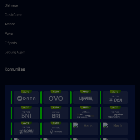
Olahraga
Crash Game
Arcade
Poker
E-Sports
Sabung Ayam
Komunitas