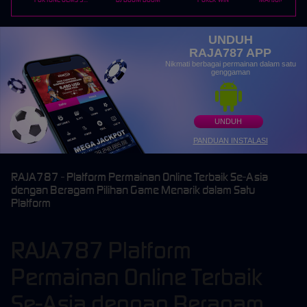
UNDUH
RAJA787 APP
Nikmati berbagai permainan dalam satu
genggaman
UNDUH
PANDUAN INSTALASI
RAJA787 - Platform Permainan Online Terbaik Se-Asia
dengan Beragam Pilihan Game Menarik dalam Satu
Platform
RAJA787 Platform
Permainan Online Terbaik
Se-Asia dengan Beragam