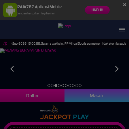
×
RAJA787 Aplikasi Mobile
UNDUH
Jangan tampilkan lagi hari ini
pai 30-Sep-2026 15.00.00. Selama waktu ini, PP Virtual Sports permainan tidak akan tersedia.
Daftar
Masuk
JACKPOT
PLAY