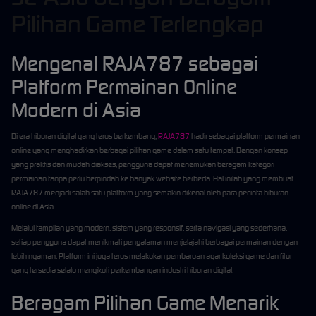
Pilihan Game Terlengkap
Mengenal RAJA787 sebagai
Platform Permainan Online
Modern di Asia
Di era hiburan digital yang terus berkembang,
RAJA787
hadir sebagai platform permainan
online yang menghadirkan berbagai pilihan game dalam satu tempat. Dengan konsep
yang praktis dan mudah diakses, pengguna dapat menemukan beragam kategori
permainan tanpa perlu berpindah ke banyak website berbeda. Hal inilah yang membuat
RAJA787 menjadi salah satu platform yang semakin dikenal oleh para pecinta hiburan
online di Asia.
Melalui tampilan yang modern, sistem yang responsif, serta navigasi yang sederhana,
setiap pengguna dapat menikmati pengalaman menjelajahi berbagai permainan dengan
lebih nyaman. Platform ini juga terus melakukan pembaruan agar koleksi game dan fitur
yang tersedia selalu mengikuti perkembangan industri hiburan digital.
Beragam Pilihan Game Menarik