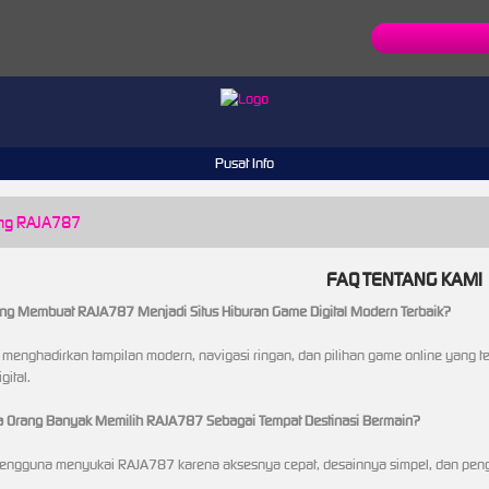
Pusat Info
ng RAJA787
FAQ TENTANG KAMI
ang Membuat RAJA787 Menjadi Situs Hiburan Game Digital Modern Terbaik?
menghadirkan tampilan modern, navigasi ringan, dan pilihan game online yang 
gital.
a Orang Banyak Memilih RAJA787 Sebagai Tempat Destinasi Bermain?
engguna menyukai RAJA787 karena aksesnya cepat, desainnya simpel, dan penga