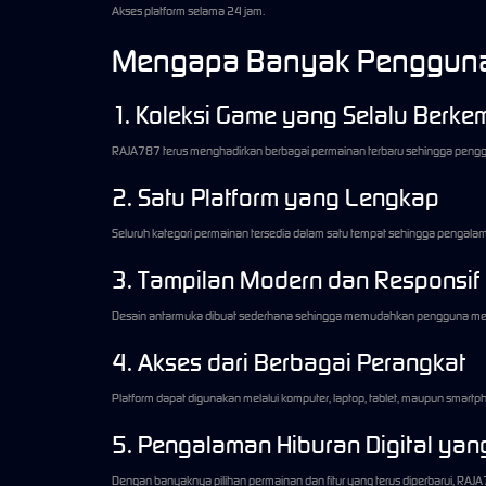
Akses platform selama 24 jam.
Mengapa Banyak Pengguna
1. Koleksi Game yang Selalu Berk
RAJA787 terus menghadirkan berbagai permainan terbaru sehingga pengguna
2. Satu Platform yang Lengkap
Seluruh kategori permainan tersedia dalam satu tempat sehingga pengalaman
3. Tampilan Modern dan Responsif
Desain antarmuka dibuat sederhana sehingga memudahkan pengguna men
4. Akses dari Berbagai Perangkat
Platform dapat digunakan melalui komputer, laptop, tablet, maupun smartph
5. Pengalaman Hiburan Digital ya
Dengan banyaknya pilihan permainan dan fitur yang terus diperbarui, RA