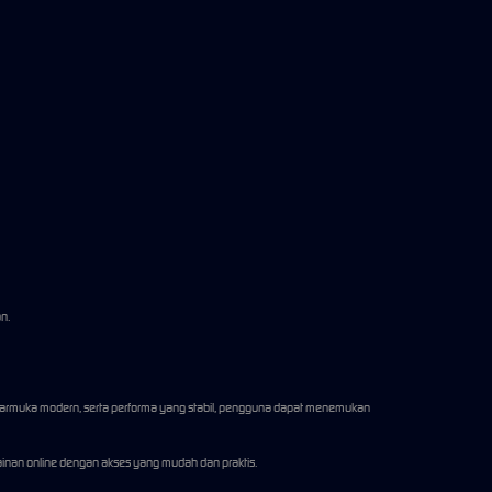
n.
tarmuka modern, serta performa yang stabil, pengguna dapat menemukan
nan online dengan akses yang mudah dan praktis.