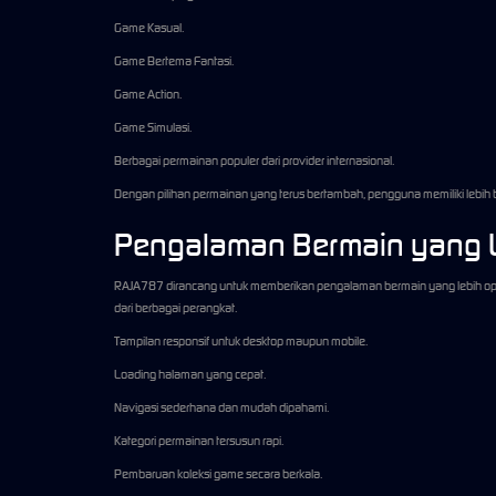
Game Kasual.
Game Bertema Fantasi.
Game Action.
Game Simulasi.
Berbagai permainan populer dari provider internasional.
Dengan pilihan permainan yang terus bertambah, pengguna memiliki lebih b
Pengalaman Bermain yang L
RAJA787 dirancang untuk memberikan pengalaman bermain yang lebih opti
dari berbagai perangkat.
Tampilan responsif untuk desktop maupun mobile.
Loading halaman yang cepat.
Navigasi sederhana dan mudah dipahami.
Kategori permainan tersusun rapi.
Pembaruan koleksi game secara berkala.