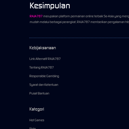
Kesimpulan
RAJA787
merupakan platform permainan online terbaik Se-Asia yang mengh
mudah melalui berbagai perangkat, RAJA787 memberikan pengalaman hibur
Kebijaksanaan
Link Alternatif RAJA787
Tentang RAJA787
Responsible Gambling
Syarat dan Ketentuan
Pusat Bantuan
Kategori
Hot Games
Slots