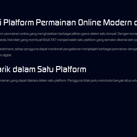
Platform Permainan Online Modern d
form permainan online yang menghadirkan berbagai pilihan game dalam satu tempat. Dengan ko
da. Hal inilah yang membuat RAJA787 menjadi salah satu platform yang semakin dikenal oleh para
g sederhana, setiap pengguna dapat menikmati pengalaman menjelajahi berbagai permainan dengan
 digital.
ik dalam Satu Platform
mainan yang dapat diakses dalam satu platform. Pengguna tidak perlu membuka banyak situs untuk