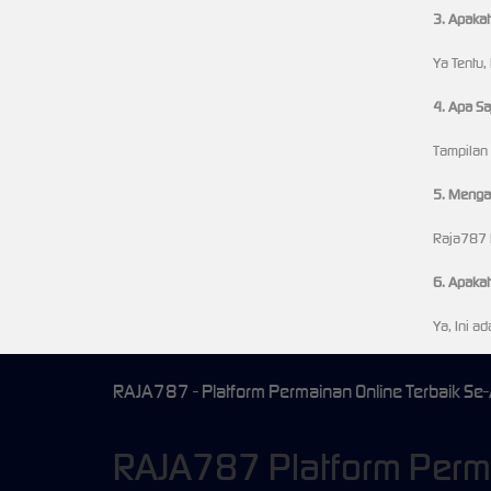
3. Apaka
Ya Tentu
4. Apa S
Tampilan 
5. Menga
Raja787 t
6. Apaka
Ya, Ini a
RAJA787 - Platform Permainan Online Terbaik Se
RAJA787 Platform Perma