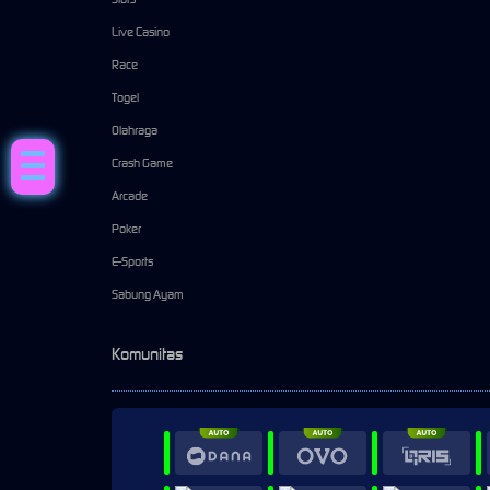
Live Casino
Race
Togel
Olahraga
Crash Game
Arcade
Poker
E-Sports
Sabung Ayam
Komunitas