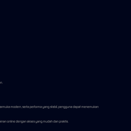
n.
tarmuka modern, serta performa yang stabil, pengguna dapat menemukan
nan online dengan akses yang mudah dan praktis.