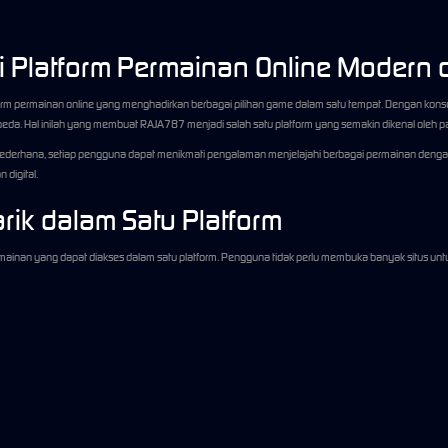
Platform Permainan Online Modern d
form permainan online yang menghadirkan berbagai pilihan game dalam satu tempat. Dengan ko
da. Hal inilah yang membuat RAJA787 menjadi salah satu platform yang semakin dikenal oleh para
g sederhana, setiap pengguna dapat menikmati pengalaman menjelajahi berbagai permainan dengan
 digital.
ik dalam Satu Platform
mainan yang dapat diakses dalam satu platform. Pengguna tidak perlu membuka banyak situs untuk