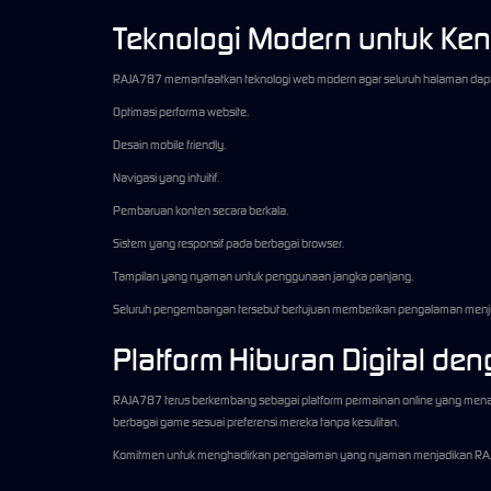
Teknologi Modern untuk K
RAJA787 memanfaatkan teknologi web modern agar seluruh halaman dapat d
Optimasi performa website.
Desain mobile friendly.
Navigasi yang intuitif.
Pembaruan konten secara berkala.
Sistem yang responsif pada berbagai browser.
Tampilan yang nyaman untuk penggunaan jangka panjang.
Seluruh pengembangan tersebut bertujuan memberikan pengalaman menjel
Platform Hiburan Digital de
RAJA787 terus berkembang sebagai platform permainan online yang menaw
berbagai game sesuai preferensi mereka tanpa kesulitan.
Komitmen untuk menghadirkan pengalaman yang nyaman menjadikan RAJA787