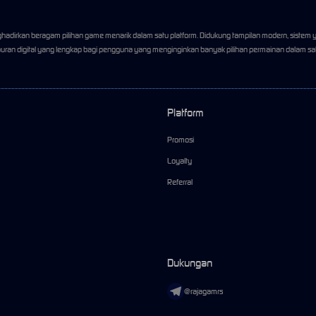
adirkan beragam pilihan game menarik dalam satu platform. Didukung tampilan modern, sistem yan
an digital yang lengkap bagi pengguna yang menginginkan banyak pilihan permainan dalam satu
Platform
Promosi
Loyalty
Referral
Dukungan
@rajagamrs