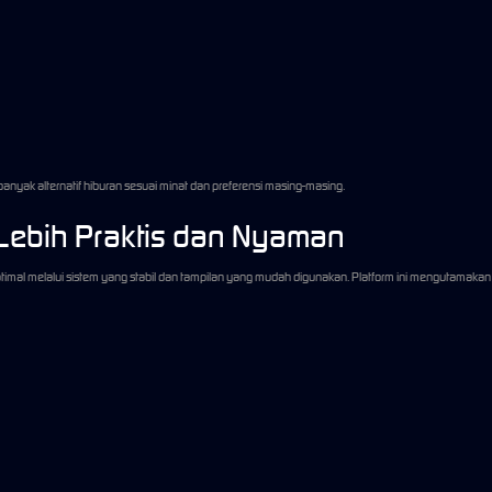
anyak alternatif hiburan sesuai minat dan preferensi masing-masing.
ebih Praktis dan Nyaman
mal melalui sistem yang stabil dan tampilan yang mudah digunakan. Platform ini mengutamakan