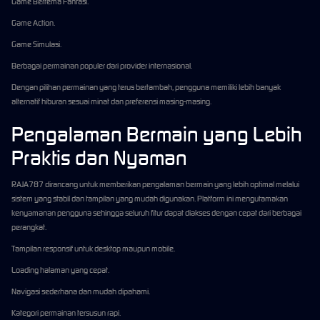
Game Bertema Fantasi.
Game Action.
Game Simulasi.
Berbagai permainan populer dari provider internasional.
Dengan pilihan permainan yang terus bertambah, pengguna memiliki lebih banyak
alternatif hiburan sesuai minat dan preferensi masing-masing.
Pengalaman Bermain yang Lebih
Praktis dan Nyaman
RAJA787 dirancang untuk memberikan pengalaman bermain yang lebih optimal melalui
sistem yang stabil dan tampilan yang mudah digunakan. Platform ini mengutamakan
kenyamanan pengguna sehingga seluruh fitur dapat diakses dengan cepat dari berbagai
perangkat.
Tampilan responsif untuk desktop maupun mobile.
Loading halaman yang cepat.
Navigasi sederhana dan mudah dipahami.
Kategori permainan tersusun rapi.