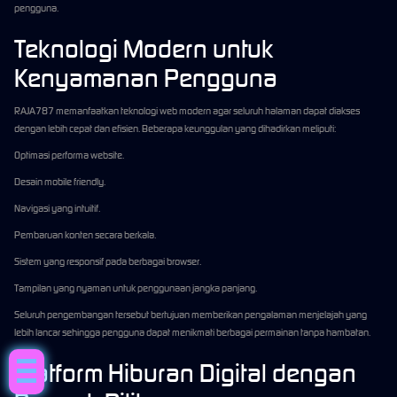
pengguna.
Teknologi Modern untuk
Kenyamanan Pengguna
RAJA787 memanfaatkan teknologi web modern agar seluruh halaman dapat diakses
dengan lebih cepat dan efisien. Beberapa keunggulan yang dihadirkan meliputi:
Optimasi performa website.
Desain mobile friendly.
Navigasi yang intuitif.
Pembaruan konten secara berkala.
Sistem yang responsif pada berbagai browser.
Tampilan yang nyaman untuk penggunaan jangka panjang.
Seluruh pengembangan tersebut bertujuan memberikan pengalaman menjelajah yang
lebih lancar sehingga pengguna dapat menikmati berbagai permainan tanpa hambatan.
Platform Hiburan Digital dengan