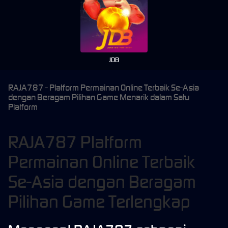
JDB
RAJA787 - Platform Permainan Online Terbaik Se-Asia
dengan Beragam Pilihan Game Menarik dalam Satu
Platform
RAJA787 Platform
Permainan Online Terbaik
Se-Asia dengan Beragam
Pilihan Game Terlengkap