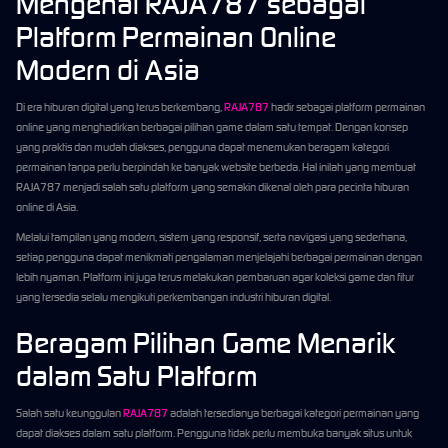
Mengenal RAJA787 sebagai
Platform Permainan Online
Modern di Asia
Di era hiburan digital yang terus berkembang,
RAJA787
hadir sebagai platform permainan
online yang menghadirkan berbagai pilihan game dalam satu tempat. Dengan konsep
yang praktis dan mudah diakses, pengguna dapat menemukan beragam kategori
permainan tanpa perlu berpindah ke banyak website berbeda. Hal inilah yang membuat
RAJA787 menjadi salah satu platform yang semakin dikenal oleh para pecinta hiburan
online di Asia.
Melalui tampilan yang modern, sistem yang responsif, serta navigasi yang sederhana,
setiap pengguna dapat menikmati pengalaman menjelajahi berbagai permainan dengan
lebih nyaman. Platform ini juga terus melakukan pembaruan agar koleksi game dan fitur
yang tersedia selalu mengikuti perkembangan industri hiburan digital.
Beragam Pilihan Game Menarik
dalam Satu Platform
Salah satu keunggulan
RAJA787
adalah tersedianya berbagai kategori permainan yang
dapat diakses dalam satu platform. Pengguna tidak perlu membuka banyak situs untuk