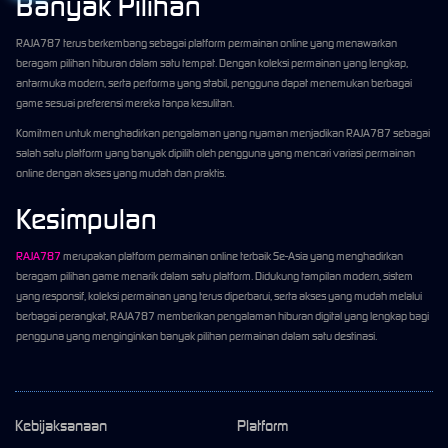
Banyak Pilihan
RAJA787 terus berkembang sebagai platform permainan online yang menawarkan
beragam pilihan hiburan dalam satu tempat. Dengan koleksi permainan yang lengkap,
antarmuka modern, serta performa yang stabil, pengguna dapat menemukan berbagai
game sesuai preferensi mereka tanpa kesulitan.
Komitmen untuk menghadirkan pengalaman yang nyaman menjadikan RAJA787 sebagai
salah satu platform yang banyak dipilih oleh pengguna yang mencari variasi permainan
online dengan akses yang mudah dan praktis.
Kesimpulan
RAJA787
merupakan platform permainan online terbaik Se-Asia yang menghadirkan
beragam pilihan game menarik dalam satu platform. Didukung tampilan modern, sistem
yang responsif, koleksi permainan yang terus diperbarui, serta akses yang mudah melalui
berbagai perangkat, RAJA787 memberikan pengalaman hiburan digital yang lengkap bagi
pengguna yang menginginkan banyak pilihan permainan dalam satu destinasi.
Kebijaksanaan
Platform