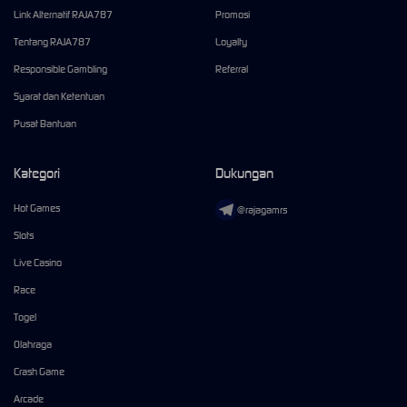
Link Alternatif RAJA787
Promosi
Tentang RAJA787
Loyalty
Responsible Gambling
Referral
Syarat dan Ketentuan
Pusat Bantuan
Kategori
Dukungan
Hot Games
@rajagamrs
Slots
Live Casino
Race
Togel
Olahraga
Crash Game
Arcade