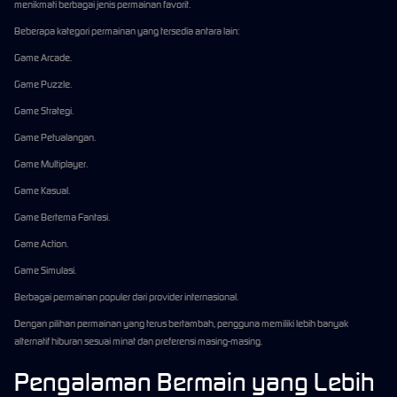
menikmati berbagai jenis permainan favorit.
Beberapa kategori permainan yang tersedia antara lain:
Game Arcade.
Game Puzzle.
Game Strategi.
Game Petualangan.
Game Multiplayer.
Game Kasual.
Game Bertema Fantasi.
Game Action.
Game Simulasi.
Berbagai permainan populer dari provider internasional.
Dengan pilihan permainan yang terus bertambah, pengguna memiliki lebih banyak
alternatif hiburan sesuai minat dan preferensi masing-masing.
Pengalaman Bermain yang Lebih