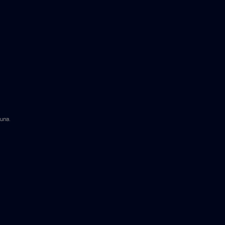
guna.