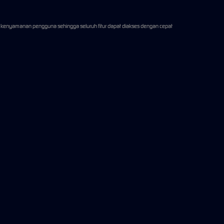
 kenyamanan pengguna sehingga seluruh fitur dapat diakses dengan cepat