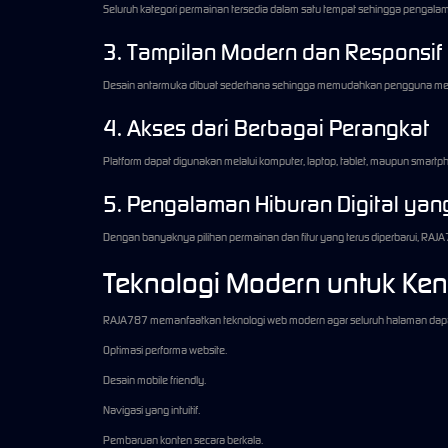
Seluruh kategori permainan tersedia dalam satu tempat sehingga pengalaman
3. Tampilan Modern dan Responsif
Desain antarmuka dibuat sederhana sehingga memudahkan pengguna men
4. Akses dari Berbagai Perangkat
Platform dapat digunakan melalui komputer, laptop, tablet, maupun smartph
5. Pengalaman Hiburan Digital ya
Dengan banyaknya pilihan permainan dan fitur yang terus diperbarui, RA
Teknologi Modern untuk K
RAJA787 memanfaatkan teknologi web modern agar seluruh halaman dapat d
Optimasi performa website.
Desain mobile friendly.
Navigasi yang intuitif.
Pembaruan konten secara berkala.