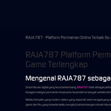
RAJA787 - Platform Permainan Online Terbaik Se
RAJA787 Platform Perma
Game Terlengkap
Mengenal RAJA787 sebagai 
Di era hiburan digital yang terus berkembang,
RAJA787
hadir sebagai plat
beragam kategori permainan tanpa perlu berpindah ke banyak website berbe
Melalui tampilan yang modern, sistem yang responsif, serta navigasi yan
game dan fitur yang tersedia selalu mengikuti perkembangan industri hiburan