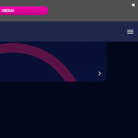
×
UNDUH