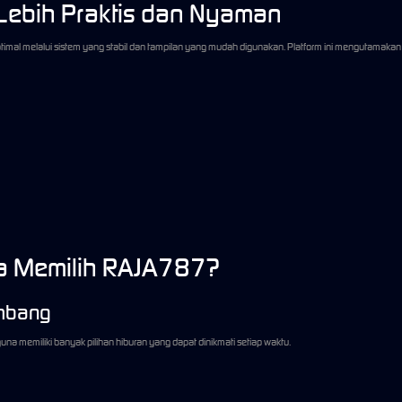
ebih Praktis dan Nyaman
mal melalui sistem yang stabil dan tampilan yang mudah digunakan. Platform ini mengutamakan
 Memilih RAJA787?
embang
 memiliki banyak pilihan hiburan yang dapat dinikmati setiap waktu.