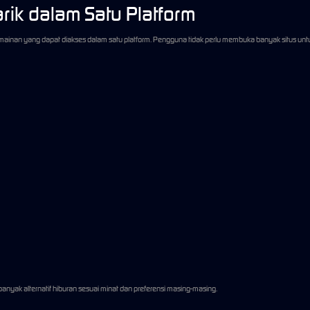
ik dalam Satu Platform
mainan yang dapat diakses dalam satu platform. Pengguna tidak perlu membuka banyak situs untuk
anyak alternatif hiburan sesuai minat dan preferensi masing-masing.