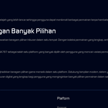
ajah yang lebih lancar sehingga pengguna dapat menikmati berbagai permainan tanpa hambata
ngan Banyak Pilihan
arkan beragam pilihan hiburan dalam satu tempat. Dengan koleksi permainan yang lengkap, an
 sebagai salah satu platform yang banyak dipilih oleh pengguna yang mencari variasi permai
adirkan beragam pilihan game menarik dalam satu platform. Didukung tampilan modern, sistem yan
an digital yang lengkap bagi pengguna yang menginginkan banyak pilihan permainan dalam satu
Platform
Promosi