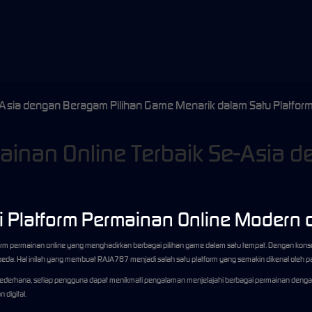
-Asia dengan Beragam Pilihan Game Menarik dalam Satu Platfor
inan Online Terbaik Se-Asia d
Platform Permainan Online Modern d
form permainan online yang menghadirkan berbagai pilihan game dalam satu tempat. Dengan ko
da. Hal inilah yang membuat RAJA787 menjadi salah satu platform yang semakin dikenal oleh para
g sederhana, setiap pengguna dapat menikmati pengalaman menjelajahi berbagai permainan dengan
 digital.