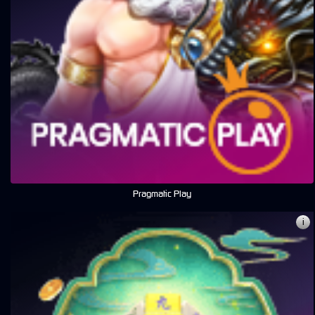
Pragmatic Play
i