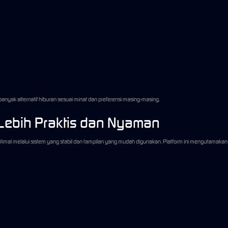
anyak alternatif hiburan sesuai minat dan preferensi masing-masing.
ebih Praktis dan Nyaman
mal melalui sistem yang stabil dan tampilan yang mudah digunakan. Platform ini mengutamakan