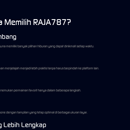
 Memilih RAJA787?
embang
 memiliki banyak pilihan hiburan yang dapat dinikmati setiap waktu.
 menjelajah menjadi lebih praktis tanpa harus berpindah ke platform lain.
emukan permainan favorit hanya dalam beberapa langkah.
one dengan tampilan yang tetap optimal di berbagai ukuran layar.
ng Lebih Lengkap