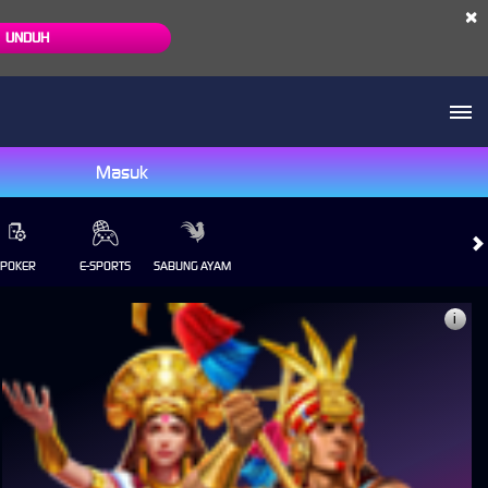
×
UNDUH
Masuk
POKER
E-SPORTS
SABUNG AYAM
i