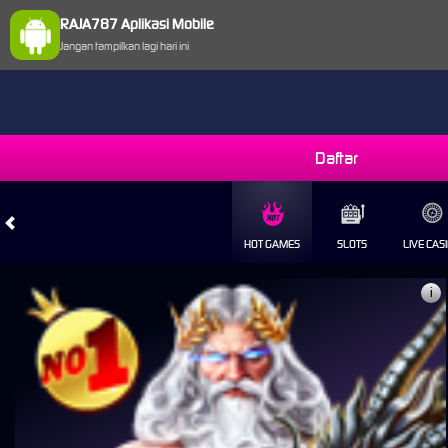
RAJA787 Aplikasi Mobile
Jangan tampilkan lagi hari ini
Daftar
HOT GAMES
SLOTS
LIVE CAS
i