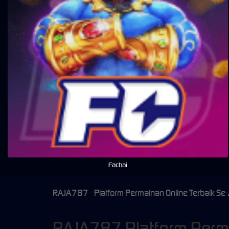
Fachai
RAJA787 - Platform Permainan Online Terbaik Se
RAJA787 Platform Perma