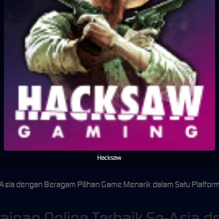
Hacksaw
-Asia dengan Beragam Pilihan Game Menarik dalam Satu Platfor
inan Online Terbaik Se-Asia d