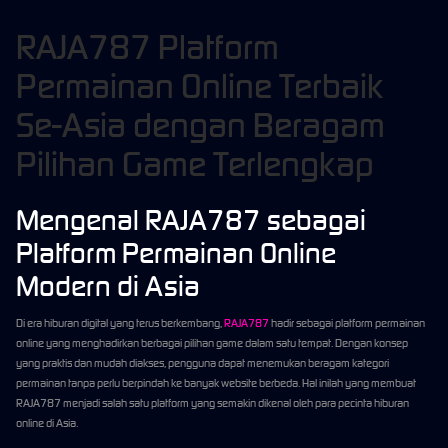
RAJA787 Platform
Permainan Online Terbaik
Se-Asia dengan Beragam
Pilihan Game Terlengkap
Mengenal RAJA787 sebagai
Platform Permainan Online
Modern di Asia
Di era hiburan digital yang terus berkembang,
RAJA787
hadir sebagai platform permainan
online yang menghadirkan berbagai pilihan game dalam satu tempat. Dengan konsep
yang praktis dan mudah diakses, pengguna dapat menemukan beragam kategori
permainan tanpa perlu berpindah ke banyak website berbeda. Hal inilah yang membuat
RAJA787 menjadi salah satu platform yang semakin dikenal oleh para pecinta hiburan
online di Asia.