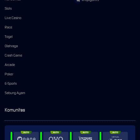
Slots
Live Casino
Race
Togel
Olahraga
Crash Game
Arcade
Poker
E-Sports
Sabung Ayam
Komunitas