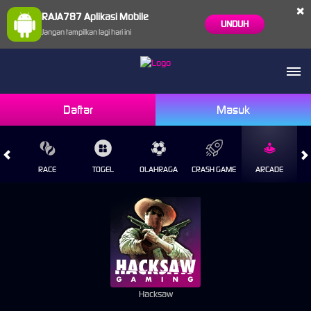
×
RAJA787 Aplikasi Mobile
UNDUH
Jangan tampilkan lagi hari ini
Daftar
Masuk
SINO
RACE
TOGEL
OLAHRAGA
CRASH GAME
ARCADE
Hacksaw