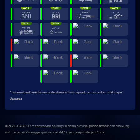
* Selama bank maintenance dan bank offline deposit dan penarikan tidak dapat
diproses
©2026 RAJA787 menawarkan berbagai macam provider pilihan terbaik dan didukung
oleh Layanan Pelanggan profesional 24/7 yang siap melayani Anda.