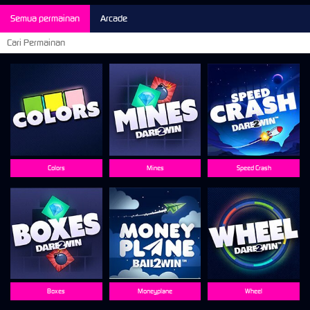
Semua permainan
Arcade
Colors
Mines
Speed Crash
Boxes
Moneyplane
Wheel