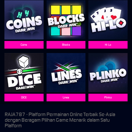
Coins
Blocks
Hi-Lo
DICE
Lines
Plinko
RAJA787 - Platform Permainan Online Terbaik Se-Asia
dengan Beragam Pilihan Game Menarik dalam Satu
Platform