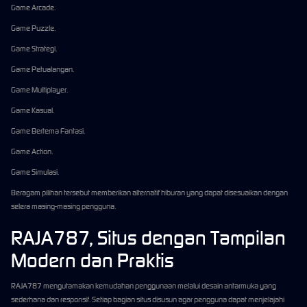
Game Arcade.
Game Puzzle.
Game Strategi.
Game Petualangan.
Game Multiplayer.
Game Kasual.
Game Bertema Fantasi.
Game Action.
Game Simulasi.
Beragam pilihan tersebut memberikan alternatif hiburan yang dapat disesuaikan dengan
selera masing-masing pengguna.
RAJA787, Situs dengan Tampilan
Modern dan Praktis
RAJA787 mengutamakan kemudahan penggunaan melalui desain antarmuka yang
sederhana dan responsif. Setiap bagian situs disusun agar pengguna dapat menjelajahi