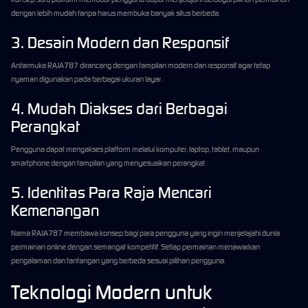
dengan lebih mudah tanpa harus membuka banyak situs berbeda.
3. Desain Modern dan Responsif
Antarmuka RAJA787 dirancang dengan tampilan modern dan responsif agar tetap
nyaman digunakan pada berbagai ukuran layar.
4. Mudah Diakses dari Berbagai
Perangkat
Pengguna dapat mengakses platform melalui komputer, laptop, tablet, maupun
smartphone dengan tampilan yang menyesuaikan perangkat.
5. Identitas Para Raja Mencari
Kemenangan
Nama RAJA787 membawa konsep bagi para pengguna yang ingin menjelajahi dunia
permainan online dengan semangat kompetitif. Setiap permainan menawarkan
pengalaman dan tantangan yang berbeda sesuai pilihan pengguna.
Teknologi Modern untuk