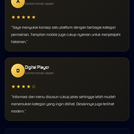
A
Contoh format ulasan
★★★★★
“Saya menyukai konsep satu platform dengan berbagai kategori
permainan. Tampilan mobile juga cukup nyaman untuk menjelajahi
halaman.”
Digital Player
D
Contoh format ulasan
★★★★☆
“Informasi dan menu disusun cukup jelas sehingga lebih mudah
menemukan kategori yang ingin dilihat. Desainnya juga terlihat
modern.”