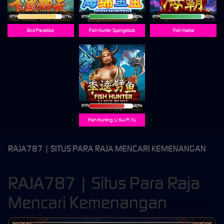
RTP
87%
RTP
90%
RTP
93%
Bird Paradise
Fish Hunter Spongebob
Fish Haiba
RTP
80%
Fish Hunting: Li Kui Pi Yu
RAJA787 | SITUS PARA RAJA MENCARI KEMENANGAN
RAJA787 | Situs Para Raja
Mencari Kemenangan