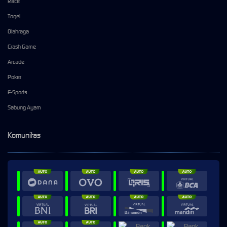
Race
Togel
Olahraga
Crash Game
Arcade
Poker
E-Sports
Sabung Ayam
Komunitas