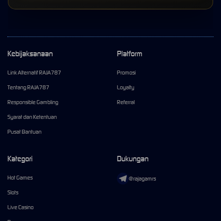
Kebijaksanaan
Platform
Link Alternatif RAJA787
Promosi
Tentang RAJA787
Loyalty
Responsible Gambling
Referral
Syarat dan Ketentuan
Pusat Bantuan
Kategori
Dukungan
Hot Games
@rajagamrs
Slots
Live Casino