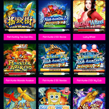
RTP
85%
RTP
90%
RTP
80%
Fish Hunting: Yao Qian Shu
Fish Hunter 2 EX-Novice
Lucky Wheel
RTP
83%
RTP
85%
RTP
89%
Fish Hunter Monster Awaken
Fish Hunter 2 EX-Newbie
Fish Hunter 2 EX-My Club