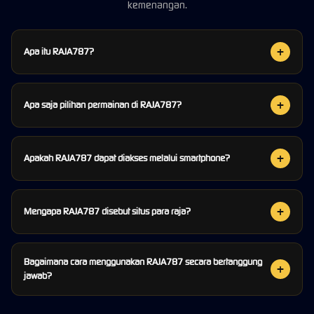
kemenangan.
+
Apa itu RAJA787?
+
Apa saja pilihan permainan di RAJA787?
+
Apakah RAJA787 dapat diakses melalui smartphone?
+
Mengapa RAJA787 disebut situs para raja?
Bagaimana cara menggunakan RAJA787 secara bertanggung
+
jawab?