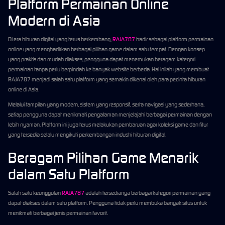
Platform Permainan Online
Modern di Asia
Di era hiburan digital yang terus berkembang,
RAJA787
hadir sebagai platform permainan
online yang menghadirkan berbagai pilihan game dalam satu tempat. Dengan konsep
yang praktis dan mudah diakses, pengguna dapat menemukan beragam kategori
permainan tanpa perlu berpindah ke banyak website berbeda. Hal inilah yang membuat
RAJA787 menjadi salah satu platform yang semakin dikenal oleh para pecinta hiburan
online di Asia.
Melalui tampilan yang modern, sistem yang responsif, serta navigasi yang sederhana,
setiap pengguna dapat menikmati pengalaman menjelajahi berbagai permainan dengan
lebih nyaman. Platform ini juga terus melakukan pembaruan agar koleksi game dan fitur
yang tersedia selalu mengikuti perkembangan industri hiburan digital.
Beragam Pilihan Game Menarik
dalam Satu Platform
Salah satu keunggulan
RAJA787
adalah tersedianya berbagai kategori permainan yang
dapat diakses dalam satu platform. Pengguna tidak perlu membuka banyak situs untuk
menikmati berbagai jenis permainan favorit.