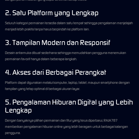
2. Satu Platform yang Lengkap
Seluruh kategori permainan tersedia dalam satu tempat sehingga pengalaman menjelajah
menjadi lebih praktis tanpa harus berpindah ke platform lain.
3. Tampilan Modern dan Responsif
Desain antarmuka dibuat sederhana sehingga memudahkan pengguna menemukan
permainan favorit hanya dalam beberapa langkah.
4. Akses dari Berbagai Perangkat
Platform dapat digunakan melalui komputer, laptop, tablet, maupun smartphone dengan
tampilan yang tetap optimal di berbagai ukuran layar.
5. Pengalaman Hiburan Digital yang Lebih
Lengkap
Dengan banyaknya pilihan permainan dan fitur yang terus diperbarui, RAJA787
memberikan pengalaman hiburan online yang lebih beragam untuk berbagai kalangan
pengguna.