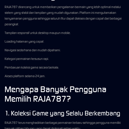
RAJA787 dirancang untuk memberikan pengalaman bermain yang lebih optimal melalui
sistem yang stabil dan tampilan yang mudah digunakan. Platform ini mengutamakan
kenyamanan pengguna sehingga seluruh fitur dapat diakses dengan cepat dari berbagai
perangkat.
Tampilan responsif untuk desktop maupun mobile.
Loading halaman yang cepat.
Navigasi sederhana dan mudah dipahami.
Kategori permainan tersusun rapi.
Pembaruan koleksi game secara berkala.
Akses platform selama 24 jam.
Mengapa Banyak Pengguna
Memilih RAJA787?
1. Koleksi Game yang Selalu Berkembang
RAJA787 terus menghadirkan berbagai permainan terbaru sehingga pengguna memiliki
banyak pilihan hiburan yang dapat dinikmati setiap waktu.