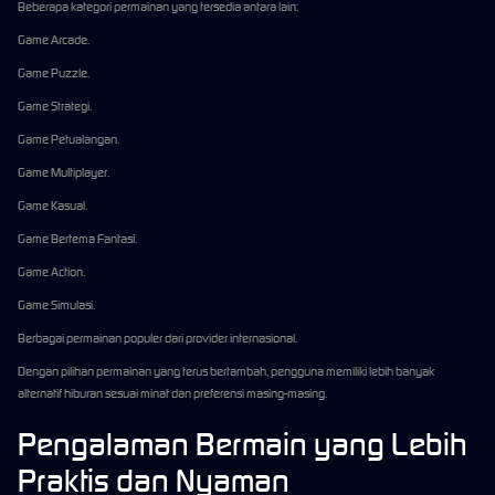
Beberapa kategori permainan yang tersedia antara lain:
Game Arcade.
Game Puzzle.
Game Strategi.
Game Petualangan.
Game Multiplayer.
Game Kasual.
Game Bertema Fantasi.
Game Action.
Game Simulasi.
Berbagai permainan populer dari provider internasional.
Dengan pilihan permainan yang terus bertambah, pengguna memiliki lebih banyak
alternatif hiburan sesuai minat dan preferensi masing-masing.
Pengalaman Bermain yang Lebih
Praktis dan Nyaman