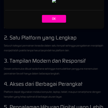
Memilih RAJA787?
1. Koleksi Game yang Selalu Berkembang
OK
RAJA787 terus menghadirkan berbagai permainan terbaru sehingga pengguna memiliki
banyak pilihan hiburan yang dapat dinikmati setiap waktu.
2. Satu Platform yang Lengkap
Seluruh kategori permainan tersedia dalam satu tempat sehingga pengalaman menjelajah
menjadi lebih praktis tanpa harus berpindah ke platform lain.
3. Tampilan Modern dan Responsif
Desain antarmuka dibuat sederhana sehingga memudahkan pengguna menemukan
permainan favorit hanya dalam beberapa langkah.
4. Akses dari Berbagai Perangkat
Platform dapat digunakan melalui komputer, laptop, tablet, maupun smartphone dengan
tampilan yang tetap optimal di berbagai ukuran layar.
5. Pengalaman Hiburan Digital yang Lebih