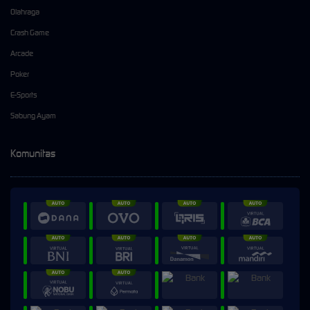
Olahraga
Crash Game
Arcade
Poker
E-Sports
Sabung Ayam
Komunitas