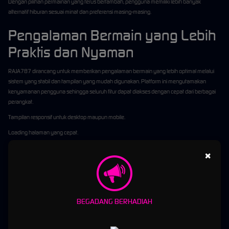
Dengan pilihan permainan yang terus bertambah, pengguna memiliki lebih banyak
alternatif hiburan sesuai minat dan preferensi masing-masing.
Pengalaman Bermain yang Lebih
Praktis dan Nyaman
RAJA787 dirancang untuk memberikan pengalaman bermain yang lebih optimal melalui
sistem yang stabil dan tampilan yang mudah digunakan. Platform ini mengutamakan
kenyamanan pengguna sehingga seluruh fitur dapat diakses dengan cepat dari berbagai
perangkat.
Tampilan responsif untuk desktop maupun mobile.
Loading halaman yang cepat.
Navigasi sederhana dan mudah dipahami.
×
Kategori permainan tersusun rapi.
Pembaruan koleksi game secara berkala.
Akses platform selama 24 jam.
BEGADANG BERHADIAH
Mengapa Banyak Pengguna