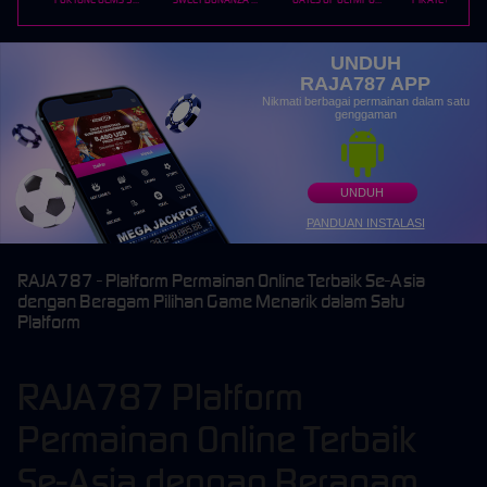
UNDUH
RAJA787 APP
Nikmati berbagai permainan dalam satu
genggaman
UNDUH
PANDUAN INSTALASI
RAJA787 - Platform Permainan Online Terbaik Se-Asia
dengan Beragam Pilihan Game Menarik dalam Satu
Platform
RAJA787 Platform
Permainan Online Terbaik
Se-Asia dengan Beragam