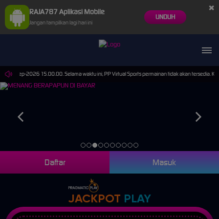
×
RAJA787 Aplikasi Mobile
UNDUH
Jangan tampilkan lagi hari ini
 30-Sep-2026 15.00.00. Selama waktu ini, PP Virtual Sports permainan tidak akan tersedia. Ka
Daftar
Masuk
JACKPOT
PLAY