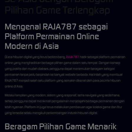
Pilihan Game Terlengkap
Mengenal RAJA787 sebagai
Platform Permainan Online
Modern di Asia
Di era hiburan digital yang terus berkembang,
RAJA787
hadir sebagai platform permainan
online yang menghadirkan berbagai pilihan game dalam satu tempat. Dengan konsep
yang praktis dan mudah diakses, pengguna dapat menemukan beragam kategori
permainan tanpa perlu berpindah ke banyak website berbeda. Hal inilah yang membuat
RAJA787 menjadi salah satu platform yang semakin dikenal oleh para pecinta hiburan
online di Asia.
Melalui tampilan yang modern, sistem yang responsif, serta navigasi yang sederhana,
setiap pengguna dapat menikmati pengalaman menjelajahi berbagai permainan dengan
lebih nyaman. Platform ini juga terus melakukan pembaruan agar koleksi game dan fitur
yang tersedia selalu mengikuti perkembangan industri hiburan digital.
Beragam Pilihan Game Menarik