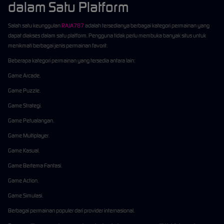
dalam Satu Platform
Salah satu keunggulan
RAJA787
adalah tersedianya berbagai kategori permainan yang
dapat diakses dalam satu platform. Pengguna tidak perlu membuka banyak situs untuk
menikmati berbagai jenis permainan favorit.
Beberapa kategori permainan yang tersedia antara lain:
Game Arcade.
Game Puzzle.
Game Strategi.
Game Petualangan.
Game Multiplayer.
Game Kasual.
Game Bertema Fantasi.
Game Action.
Game Simulasi.
Berbagai permainan populer dari provider internasional.