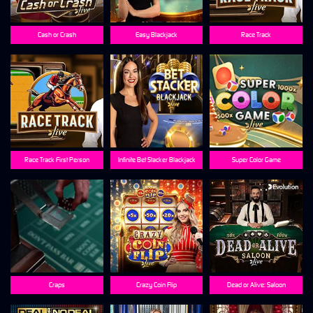
Cash or Crash
Easy Blackjack
Race Track
Race Track First Person
Infinite Bet Stacker Blackjack
Super Color Game
Craps
Crazy Coin Flip
Dead or Alive: Saloon