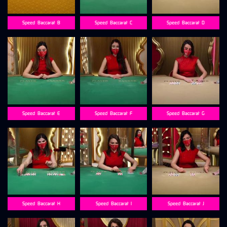
Speed_Baccarat_B
Speed_Baccarat_C
Speed_Baccarat_D
Speed_Baccarat_E
Speed_Baccarat_F
Speed_Baccarat_G
Speed_Baccarat_H
Speed_Baccarat_I
Speed_Baccarat_J