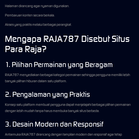
Halaman dirancang agar nyaman digunakan.
Pembaruan konten secara berkala.
Akses yang praktis melalui berbagai perangkat.
Mengapa RAJA787 Disebut Situs
Para Raja?
1. Pilihan Permainan yang Beragam
RAJA787 menyediakan berbagai kategori permainan sehingga pengguna memiliki lebih
banyak pilihan hiburan dalam satu platform.
2. Pengalaman yang Praktis
Konsep satu platform membuat pengguna dapat menjelajahi berbagai pilihan permainan
dengan lebih mudah tanpa harus membuka banyak situs berbeda.
3. Desain Modern dan Responsif
Antarmuka RAJA787 dirancang dengan tampilan modern dan responsif agar tetap