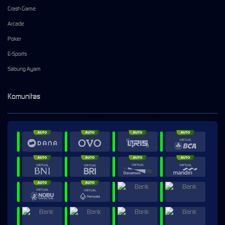
Crash Game
Arcade
Poker
E-Sports
Sabung Ayam
Komunitas