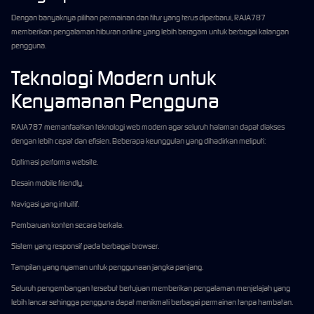
Dengan banyaknya pilihan permainan dan fitur yang terus diperbarui, RAJA787
memberikan pengalaman hiburan online yang lebih beragam untuk berbagai kalangan
pengguna.
Teknologi Modern untuk
Kenyamanan Pengguna
RAJA787 memanfaatkan teknologi web modern agar seluruh halaman dapat diakses
dengan lebih cepat dan efisien. Beberapa keunggulan yang dihadirkan meliputi:
Optimasi performa website.
Desain mobile friendly.
Navigasi yang intuitif.
Pembaruan konten secara berkala.
Sistem yang responsif pada berbagai browser.
Tampilan yang nyaman untuk penggunaan jangka panjang.
Seluruh pengembangan tersebut bertujuan memberikan pengalaman menjelajah yang
lebih lancar sehingga pengguna dapat menikmati berbagai permainan tanpa hambatan.