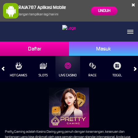
×
RAJA787 Aplikasi Mobile
UNDUH
Jangan tampilkan lagi hari ini
Daftar
Masuk
HOT GAMES
SLOTS
LIVE CASINO
RACE
TOGEL
OL
Pretty Gaming adalah Kasino Daring yang penuh dengan kesenangan, keseruan dan
tantangan yang bisa dinikmati oleh para pemain dengan standar internasional. Anda juga