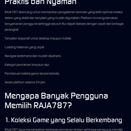
Praktis dan Nyaman
RAJA787 dirancang untuk memberikan pengalaman bermain yang lebih optimal melalui
sistem yang stabil dan tampilan yang mudah digunakan. Platform ini mengutamakan
kenyamanan pengguna sehingga seluruh fitur dapat diakses dengan cepat dari berbagai
perangkat.
Tampilan responsif untuk desktop maupun mobile.
Loading halaman yang cepat.
Navigasi sederhana dan mudah dipahami.
Kategori permainan tersusun rapi.
Pembaruan koleksi game secara berkala.
Akses platform selama 24 jam.
Mengapa Banyak Pengguna
Memilih RAJA787?
1. Koleksi Game yang Selalu Berkembang
RAJA787 terus menghadirkan berbagai permainan terbaru sehingga pengguna memiliki