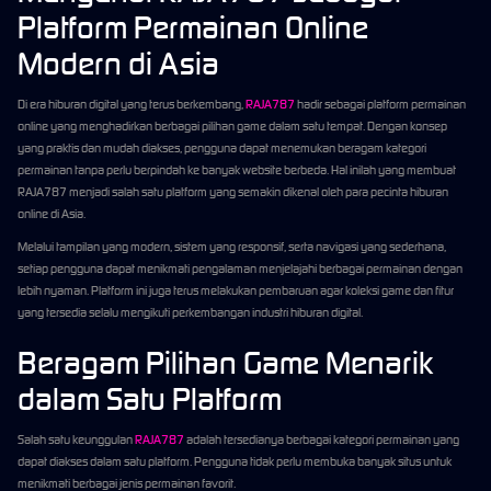
Platform Permainan Online
Modern di Asia
Di era hiburan digital yang terus berkembang,
RAJA787
hadir sebagai platform permainan
online yang menghadirkan berbagai pilihan game dalam satu tempat. Dengan konsep
yang praktis dan mudah diakses, pengguna dapat menemukan beragam kategori
permainan tanpa perlu berpindah ke banyak website berbeda. Hal inilah yang membuat
RAJA787 menjadi salah satu platform yang semakin dikenal oleh para pecinta hiburan
online di Asia.
Melalui tampilan yang modern, sistem yang responsif, serta navigasi yang sederhana,
setiap pengguna dapat menikmati pengalaman menjelajahi berbagai permainan dengan
lebih nyaman. Platform ini juga terus melakukan pembaruan agar koleksi game dan fitur
yang tersedia selalu mengikuti perkembangan industri hiburan digital.
Beragam Pilihan Game Menarik
dalam Satu Platform
Salah satu keunggulan
RAJA787
adalah tersedianya berbagai kategori permainan yang
dapat diakses dalam satu platform. Pengguna tidak perlu membuka banyak situs untuk
menikmati berbagai jenis permainan favorit.