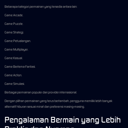
Beberapa kategori permainan yang tersedia antara lain:
Game Arcade.
Game Puzzle.
Game Strategi.
Game Petualangan.
Game Multiplayer.
Game Kasual.
Game Bertema Fantasi.
Game Action.
Game Simulasi.
Berbagai permainan populer dari provider internasional.
Dengan pilihan permainan yang terus bertambah, pengguna memiliki lebih banyak
alternatif hiburan sesuai minat dan preferensi masing-masing.
Pengalaman Bermain yang Lebih