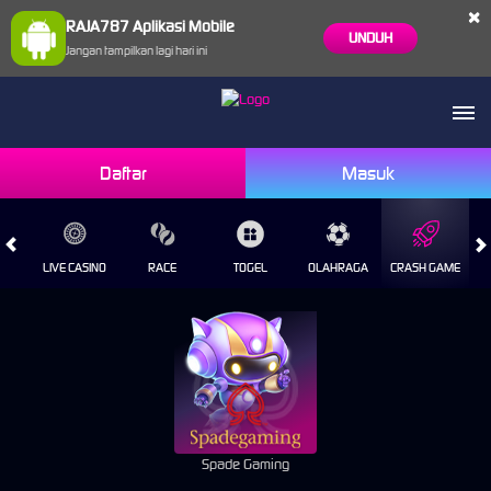
×
RAJA787 Aplikasi Mobile
UNDUH
Jangan tampilkan lagi hari ini
Daftar
Masuk
S
LIVE CASINO
RACE
TOGEL
OLAHRAGA
CRASH GAME
Spade Gaming