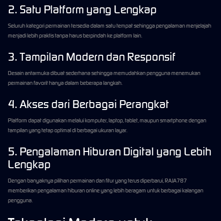
2. Satu Platform yang Lengkap
Seluruh kategori permainan tersedia dalam satu tempat sehingga pengalaman menjelajah
menjadi lebih praktis tanpa harus berpindah ke platform lain.
3. Tampilan Modern dan Responsif
Desain antarmuka dibuat sederhana sehingga memudahkan pengguna menemukan
permainan favorit hanya dalam beberapa langkah.
4. Akses dari Berbagai Perangkat
Platform dapat digunakan melalui komputer, laptop, tablet, maupun smartphone dengan
tampilan yang tetap optimal di berbagai ukuran layar.
5. Pengalaman Hiburan Digital yang Lebih
Lengkap
Dengan banyaknya pilihan permainan dan fitur yang terus diperbarui, RAJA787
memberikan pengalaman hiburan online yang lebih beragam untuk berbagai kalangan
pengguna.