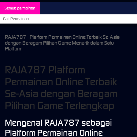
Semua permainan
RAJA787 - Platform Permainan Online Terbaik Se-Asia
dengan Beragam Pilihan Game Menarik dalam Satu
Platform
RAJA787 Platform
Permainan Online Terbaik
Se-Asia dengan Beragam
Pilihan Game Terlengkap
Mengenal RAJA787 sebagai
Platform Permainan Online