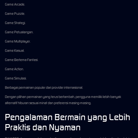
Game Arcade.
Game Puzzle.
Game Strategi.
Game Petualangan.
Game Multiplayer.
Game Kasual.
Game Bertema Fantasi.
Game Action.
Game Simulasi.
Berbagai permainan populer dari provider internasional.
Dengan pilihan permainan yang terus bertambah, pengguna memiliki lebih banyak
alternatif hiburan sesuai minat dan preferensi masing-masing.
Pengalaman Bermain yang Lebih
Praktis dan Nyaman