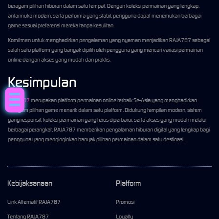
beragam pilihan hiburan dalam satu tempat. Dengan koleksi permainan yang lengkap,
antarmuka modern, serta performa yang stabil, pengguna dapat menemukan berbagai
game sesuai preferensi mereka tanpa kesulitan.
Komitmen untuk menghadirkan pengalaman yang nyaman menjadikan RAJA787 sebagai
salah satu platform yang banyak dipilih oleh pengguna yang mencari variasi permainan
online dengan akses yang mudah dan praktis.
Kesimpulan
RAJA787
merupakan platform permainan online terbaik Se-Asia yang menghadirkan
beragam pilihan game menarik dalam satu platform. Didukung tampilan modern, sistem
yang responsif, koleksi permainan yang terus diperbarui, serta akses yang mudah melalui
berbagai perangkat, RAJA787 memberikan pengalaman hiburan digital yang lengkap bagi
pengguna yang menginginkan banyak pilihan permainan dalam satu destinasi.
Kebijaksanaan
Platform
Link Alternatif RAJA787
Promosi
Tentang RAJA787
Loyalty