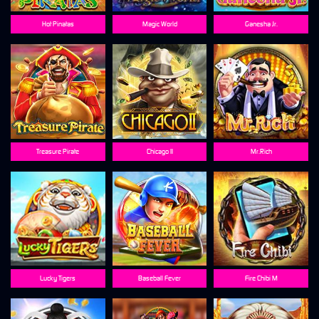
Hot Pinatas
Magic World
Ganesha Jr.
Treasure Pirate
Chicago II
Mr.Rich
Lucky Tigers
Baseball Fever
Fire Chibi M