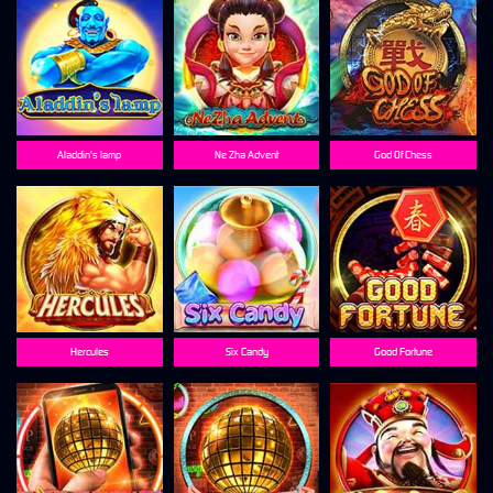
Aladdin's lamp
Ne Zha Advent
God Of Chess
Hercules
Six Candy
Good Fortune