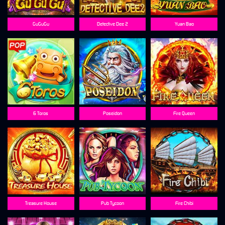
GuGuGu
Detective Dee 2
Yuan Bao
6 Toros
Poseidon
Fire Queen
Treasure House
Pub Tycoon
Fire Chibi