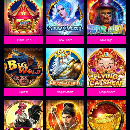
Ecstatic Circus
Snow Queen
Rave High
Big Wolf
King of Atlantis
Flying Cai Shen