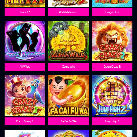
Fire777
Watah Master 2
Dragon Koi
All Wilds
Zuma Wild
Crazy Crazy 2
Crazy Crazy 3
Fa Cai Fu Wa
Jump High 2