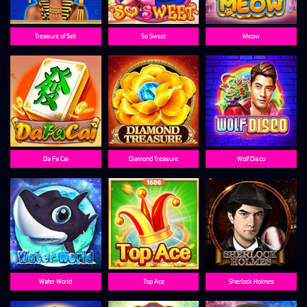
Treasure of Seti
So Sweet
Meow
Da Fa Cai
Diamond Treasure
Wolf Disco
Water World
Top Ace
Sherlock Holmes