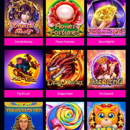
Oriental Beauty
Flower Fortunes
Disco Night M
Pig Of Luck
Dragon Heart
Fire Queen2