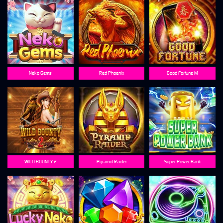
Neko Gems
Red Phoenix
Good Fortune M
WILD BOUNTY 2
Pyramid Raider
Super Power Bank