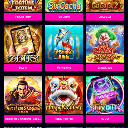
Fortune Totem
Six Gacha
Gu Gu Gu2
Zeus M
Fishing King
Crazy Crazy
Hero of the 3 Kingdoms - Cao Cao
Happy Rich Year
Fly Out