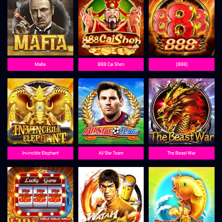
Mafia
888 Cai Shen
[888]
Invincible Elephant
All Star Team
The Beast War