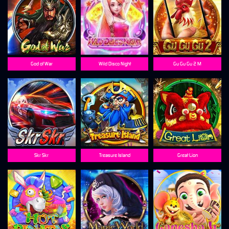
God of War
Wild Disco Night
Gu Gu Gu 2 M
Skr Skr
Treasure Island
Great Lion