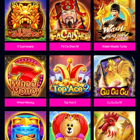
5 God beasts
Fa Cai Shen M
Watah Master Turbo
Wheel Money
Top Ace 2
Gu Gu Gu M