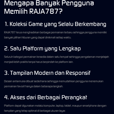
Mengapa Banyak Pengguna
Memilih RAJA787?
1. Koleksi Game yang Selalu Berkembang
RAJA787 terus menghadirkan berbagai permainan terbaru sehingga pengguna memiliki
banyak pilihan hiburan yang dapat dinikmati setiap waktu.
2. Satu Platform yang Lengkap
Seluruh kategori permainan tersedia dalam satu tempat sehingga pengalaman menjelajah
menjadi lebih praktis tanpa harus berpindah ke platform lain.
3. Tampilan Modern dan Responsif
Desain antarmuka dibuat sederhana sehingga memudahkan pengguna menemukan
permainan favorit hanya dalam beberapa langkah.
4. Akses dari Berbagai Perangkat
Platform dapat digunakan melalui komputer, laptop, tablet, maupun smartphone dengan
tampilan yang tetap optimal di berbagai ukuran layar.