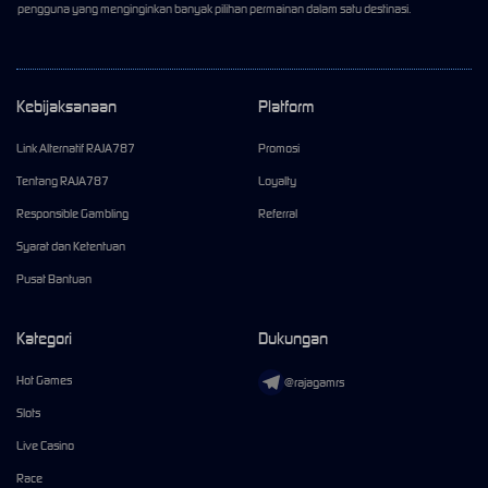
pengguna yang menginginkan banyak pilihan permainan dalam satu destinasi.
Kebijaksanaan
Platform
Link Alternatif RAJA787
Promosi
Tentang RAJA787
Loyalty
Responsible Gambling
Referral
Syarat dan Ketentuan
Pusat Bantuan
Kategori
Dukungan
Hot Games
@rajagamrs
Slots
Live Casino
Race