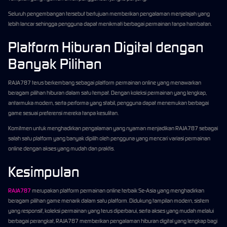
Seluruh pengembangan tersebut bertujuan memberikan pengalaman menjelajah yang
lebih lancar sehingga pengguna dapat menikmati berbagai permainan tanpa hambatan.
Platform Hiburan Digital dengan
Banyak Pilihan
RAJA787 terus berkembang sebagai platform permainan online yang menawarkan
beragam pilihan hiburan dalam satu tempat. Dengan koleksi permainan yang lengkap,
antarmuka modern, serta performa yang stabil, pengguna dapat menemukan berbagai
game sesuai preferensi mereka tanpa kesulitan.
Komitmen untuk menghadirkan pengalaman yang nyaman menjadikan RAJA787 sebagai
salah satu platform yang banyak dipilih oleh pengguna yang mencari variasi permainan
online dengan akses yang mudah dan praktis.
Kesimpulan
RAJA787
merupakan platform permainan online terbaik Se-Asia yang menghadirkan
beragam pilihan game menarik dalam satu platform. Didukung tampilan modern, sistem
yang responsif, koleksi permainan yang terus diperbarui, serta akses yang mudah melalui
berbagai perangkat, RAJA787 memberikan pengalaman hiburan digital yang lengkap bagi