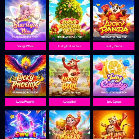
Starlight Wins
Lucky Fortune Tree
Lucky Panda
Lucky Phoenix
Lucky Bull
Jelly Candy