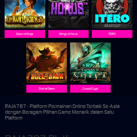
Dawn of Kings
Wings of Horus
ITERO
Duel at Dawn
Cursed Crypt
RAJA787 - Platform Permainan Online Terbaik Se-Asia
dengan Beragam Pilihan Game Menarik dalam Satu
Platform