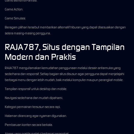
Game Bertema Fantasi.
Game Action.
Game Simulasi.
Beragam pilihan tersebut memberikan alternatif hiburan yang dapat disesuaikan dengan
selera masing-masing pengguna.
RAJA787, Situs dengan Tampilan
Modern dan Praktis
RAJA787 mengutamakan kemudahan penggunaan melalui desain antarmuka yang
sederhana dan responsif. Setiap bagian situs disusun agar pengguna dapat menjelajahi
berbagai menu dengan lebih mudah, baik melalui komputer maupun perangkat mobile.
Tampilan responsif untuk desktop dan mobile.
Navigasi sederhana dan mudah dipahami.
Kategori permainan tersusun secara rapi.
Halaman dirancang agar nyaman digunakan.
Pembaruan konten secara berkala.
Akses yang praktis melalui berbagai perangkat.