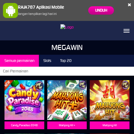
×
RAJA787 Aplikasi Mobile
UNDUH
Jangan tampilkan lagi hari ini
MEGAWIN
Semua permainan
Slots
Top 20
Candy Paradise 2048
Mahjong Hit +
Mahjong Hit