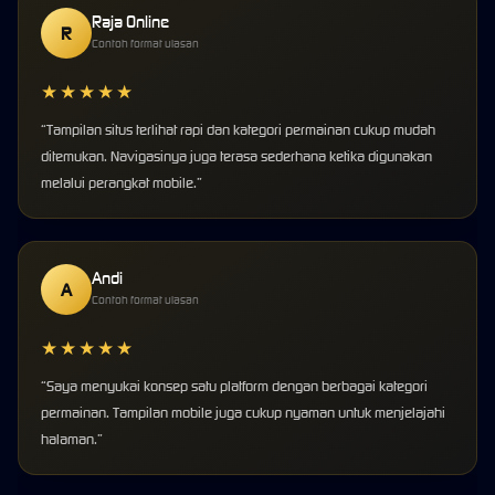
Raja Online
R
Contoh format ulasan
★★★★★
“Tampilan situs terlihat rapi dan kategori permainan cukup mudah
ditemukan. Navigasinya juga terasa sederhana ketika digunakan
melalui perangkat mobile.”
Andi
A
Contoh format ulasan
★★★★★
“Saya menyukai konsep satu platform dengan berbagai kategori
permainan. Tampilan mobile juga cukup nyaman untuk menjelajahi
halaman.”