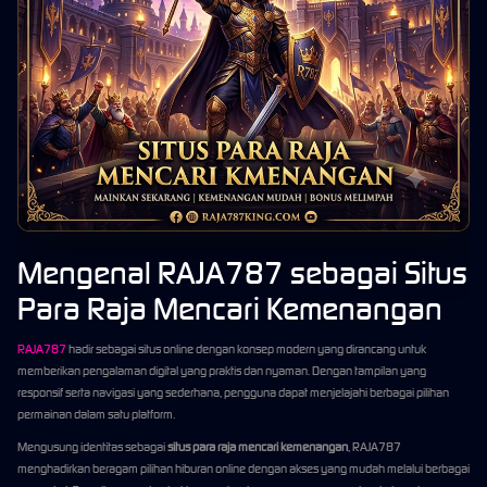
Mengenal RAJA787 sebagai Situs
Para Raja Mencari Kemenangan
RAJA787
hadir sebagai situs online dengan konsep modern yang dirancang untuk
memberikan pengalaman digital yang praktis dan nyaman. Dengan tampilan yang
responsif serta navigasi yang sederhana, pengguna dapat menjelajahi berbagai pilihan
permainan dalam satu platform.
Mengusung identitas sebagai
situs para raja mencari kemenangan
, RAJA787
menghadirkan beragam pilihan hiburan online dengan akses yang mudah melalui berbagai