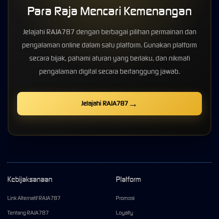
Para Raja Mencari Kemenangan
Jelajahi RAJA787 dengan berbagai pilihan permainan dan
pengalaman online dalam satu platform. Gunakan platform
secara bijak, pahami aturan yang berlaku, dan nikmati
pengalaman digital secara bertanggung jawab.
→
Jelajahi RAJA787
Kebijaksanaan
Platform
Link Alternatif RAJA787
Promosi
Tentang RAJA787
Loyalty