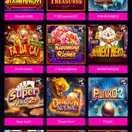
JiXiangRuYi(H5)
F-88Treasures(H5)
PINE OF PLINKO 2
FA DA CAI(H5)
G-BloomingRiches
MANEKI NEKO(H5)
Super Ace2+
Dragon Arena
Plinko2