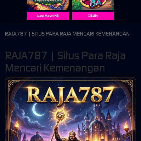
Water Margin(H5)
XiBoBA
RAJA787 | SITUS PARA RAJA MENCARI KEMENANGAN
RAJA787 | Situs Para Raja
Mencari Kemenangan