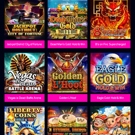
Jackpot District: City of Fortune
Dead Man's Gold: Hold & Win
8's on Fire: Supercharged
Vegas is Dead: Battle Arena
Golden L'Hoot
Eagle Gold: Hold & Win