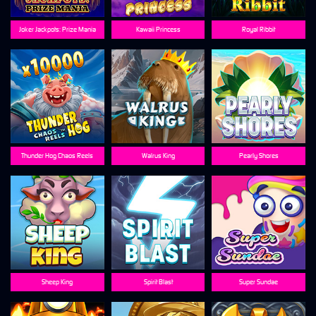
Joker Jackpots: Prize Mania
Kawaii Princess
Royal Ribbit
Thunder Hog Chaos Reels
Walrus King
Pearly Shores
Sheep King
Spirit Blast
Super Sundae