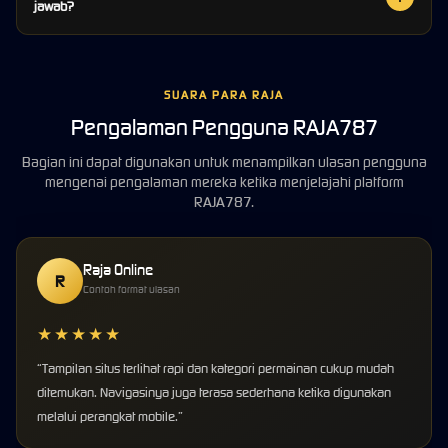
jawab?
SUARA PARA RAJA
Pengalaman Pengguna RAJA787
Bagian ini dapat digunakan untuk menampilkan ulasan pengguna
mengenai pengalaman mereka ketika menjelajahi platform
RAJA787.
Raja Online
R
Contoh format ulasan
★★★★★
“Tampilan situs terlihat rapi dan kategori permainan cukup mudah
ditemukan. Navigasinya juga terasa sederhana ketika digunakan
melalui perangkat mobile.”