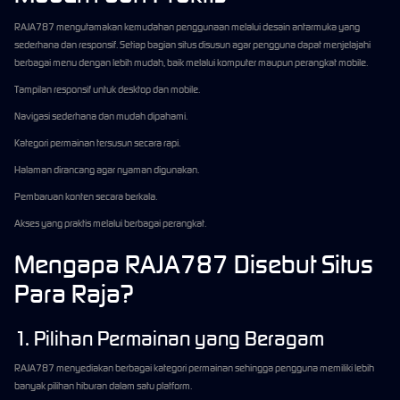
RAJA787 mengutamakan kemudahan penggunaan melalui desain antarmuka yang
sederhana dan responsif. Setiap bagian situs disusun agar pengguna dapat menjelajahi
berbagai menu dengan lebih mudah, baik melalui komputer maupun perangkat mobile.
Tampilan responsif untuk desktop dan mobile.
Navigasi sederhana dan mudah dipahami.
Kategori permainan tersusun secara rapi.
Halaman dirancang agar nyaman digunakan.
Pembaruan konten secara berkala.
Akses yang praktis melalui berbagai perangkat.
Mengapa RAJA787 Disebut Situs
Para Raja?
1. Pilihan Permainan yang Beragam
RAJA787 menyediakan berbagai kategori permainan sehingga pengguna memiliki lebih
banyak pilihan hiburan dalam satu platform.