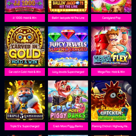
JJ 1000: Hold & Win
Ballin' Jackpots Hit The Line
Candyland Pop
Carved in Gold: Hold & Win
Juicy Jewels Supercharged
Mega Flex: Hold & Win
Triple 5's: Supercharged
Crack More Piggy Banks
Flaming Chicken: Highway Hazard