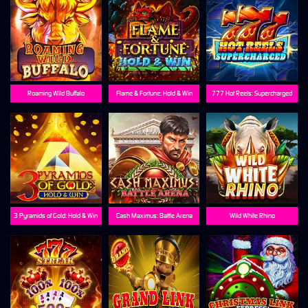
Roaming Wild Buffalo
Flame & Fortune: Hold & Win
777 Hot Reels: Supercharged
3 Pyramids of Gold: Hold & Win
Cash Maximus: Battle Arena
Wild White Rhino