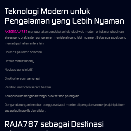
Teknologi Modern untuk
Pengalaman yang Lebih Nyaman
AKSES RAJA787
menggunakan pendekatan teknologi web modern untuk menghadirkan
akses yang praktis dan pengalaman menjelajah yang lebih nyaman. Beberapa aspek yang
menjadi perhatian antara lain:
Optimasi performa halaman.
Desain mobile friendly.
Navigasi yang intuitif.
Struktur kategori yang rapi.
Pembaruan konten secara berkala.
Kompatibilitas dengan berbagai browser dan perangkat.
Dengan dukungan tersebut, pengguna dapat menikmati pengalaman menjelajahi platform
secara lebih praktis dan efisien.
RAJA787 sebagai Destinasi