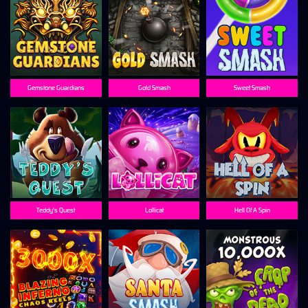
Gemstone Guardians
Gold Smash
Sweet Smash
Teddy's Quest
Lollicat
Hell Of A Spin