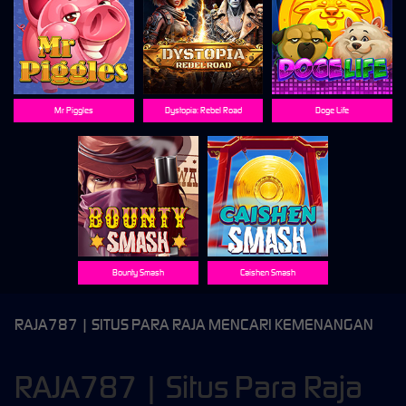
Mr Piggles
Dystopia: Rebel Road
Doge Life
Bounty Smash
Caishen Smash
RAJA787 | SITUS PARA RAJA MENCARI KEMENANGAN
RAJA787 | Situs Para Raja