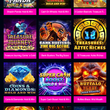
Shaolin Panda: Hold & Win
Cash On Wheels: Hold & Win
3 Golden Baskets: Treasure Tides
Treasure Journey: Genie`s Gold
Bank Busters: The Big Score
12 Treasures: Aztec Riches
Coins & Diamonds: Hold & Win
Super Cash Boost: Hold & Win
Buffalo Blaze: Wild Wealth