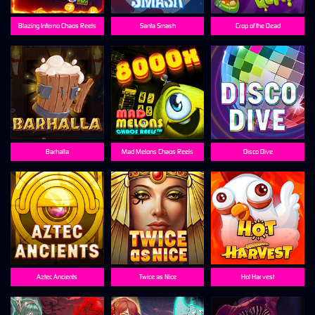
Blazing Inferno Chaos Reels
Santa Smash
Crop of the Dead
Barhalla
Mad Melons Chaos Reels
Disco Dive
Aztec Ancients
Twice as Nice
Hot Harvest