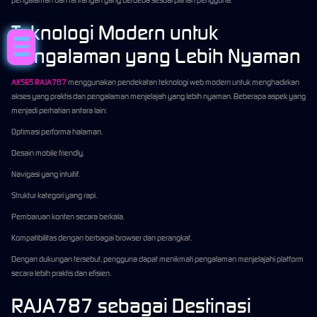
Teknologi Modern untuk
Pengalaman yang Lebih Nyaman
AKSES RAJA787
menggunakan pendekatan teknologi web modern untuk menghadirkan
akses yang praktis dan pengalaman menjelajah yang lebih nyaman. Beberapa aspek yang
menjadi perhatian antara lain:
Optimasi performa halaman.
Desain mobile friendly.
Navigasi yang intuitif.
Struktur kategori yang rapi.
Pembaruan konten secara berkala.
Kompatibilitas dengan berbagai browser dan perangkat.
Dengan dukungan tersebut, pengguna dapat menikmati pengalaman menjelajahi platform
secara lebih praktis dan efisien.
RAJA787 sebagai Destinasi