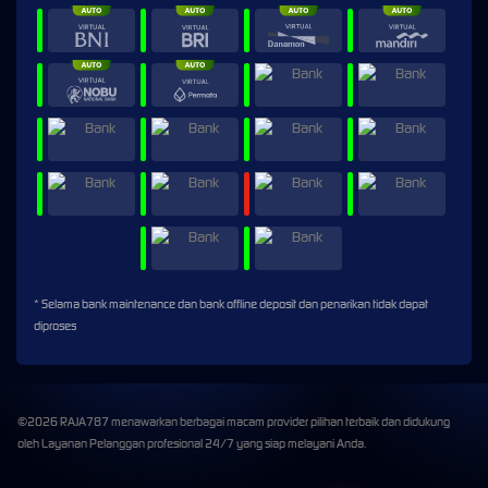
* Selama bank maintenance dan bank offline deposit dan penarikan tidak dapat
diproses
©2026 RAJA787 menawarkan berbagai macam provider pilihan terbaik dan didukung
oleh Layanan Pelanggan profesional 24/7 yang siap melayani Anda.