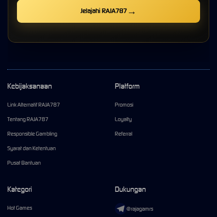
→
Jelajahi RAJA787
Kebijaksanaan
Platform
Link Alternatif RAJA787
Promosi
Tentang RAJA787
Loyalty
Responsible Gambling
Referral
Syarat dan Ketentuan
Pusat Bantuan
Kategori
Dukungan
Hot Games
@rajagamrs