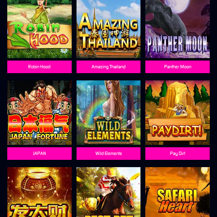
Robin Hood
Amazing Thailand
Panther Moon
JAPAN
Wild Elements
Pay Dirt