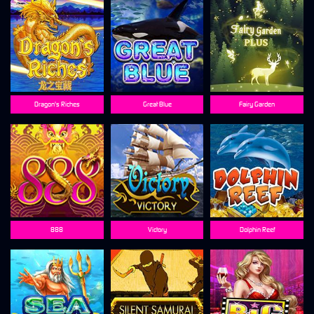
Dragon's Riches
Great Blue
Fairy Garden
888
Victory
Dolphin Reef