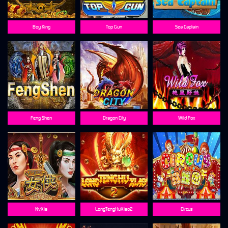
Boy King
Top Gun
Sea Captain
Feng Shen
Dragon City
Wild Fox
NvXia
LongTengHuXiao2
Circus