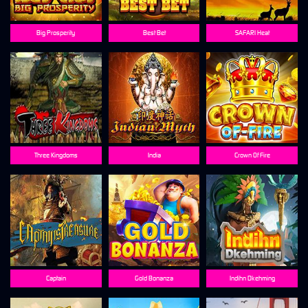
Big Prosperity
Best Bet
SAFARI Heat
Three Kingdoms
India
Crown Of Fire
Captain
Gold Bonanza
Indihn Dkehming