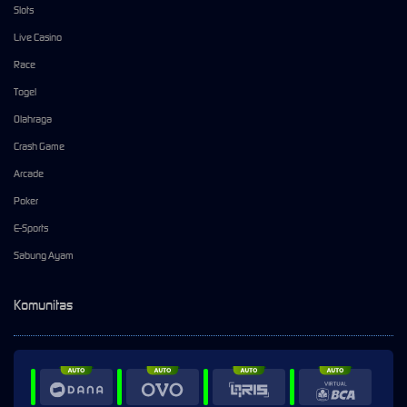
Slots
Live Casino
Race
Togel
Olahraga
Crash Game
Arcade
Poker
E-Sports
Sabung Ayam
Komunitas