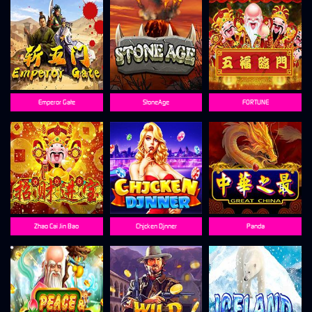
Emperor Gate
StoneAge
FORTUNE
Zhao Cai Jin Bao
Chjcken Djnner
Panda