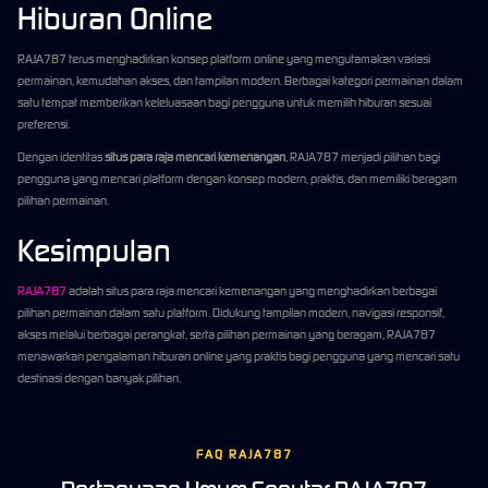
Hiburan Online
RAJA787 terus menghadirkan konsep platform online yang mengutamakan variasi
permainan, kemudahan akses, dan tampilan modern. Berbagai kategori permainan dalam
satu tempat memberikan keleluasaan bagi pengguna untuk memilih hiburan sesuai
preferensi.
Dengan identitas
situs para raja mencari kemenangan
, RAJA787 menjadi pilihan bagi
pengguna yang mencari platform dengan konsep modern, praktis, dan memiliki beragam
pilihan permainan.
Kesimpulan
RAJA787
adalah situs para raja mencari kemenangan yang menghadirkan berbagai
pilihan permainan dalam satu platform. Didukung tampilan modern, navigasi responsif,
akses melalui berbagai perangkat, serta pilihan permainan yang beragam, RAJA787
menawarkan pengalaman hiburan online yang praktis bagi pengguna yang mencari satu
destinasi dengan banyak pilihan.
FAQ RAJA787