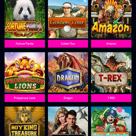
Fortune Panda
Golden Tour
Amazon
Prosperous Lions
Dragon
T-REX