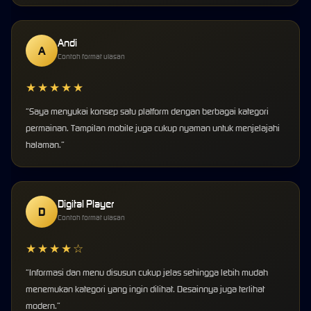
Andi
A
Contoh format ulasan
★★★★★
“Saya menyukai konsep satu platform dengan berbagai kategori
permainan. Tampilan mobile juga cukup nyaman untuk menjelajahi
halaman.”
Digital Player
D
Contoh format ulasan
★★★★☆
“Informasi dan menu disusun cukup jelas sehingga lebih mudah
menemukan kategori yang ingin dilihat. Desainnya juga terlihat
modern.”