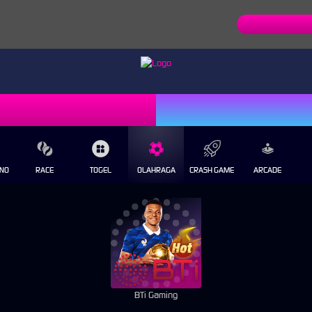
INO
RACE
TOGEL
OLAHRAGA
CRASH GAME
ARCADE
BTi Gaming