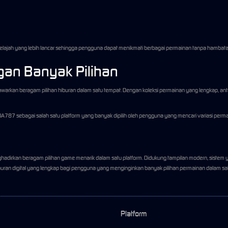
ajah yang lebih lancar sehingga pengguna dapat menikmati berbagai permainan tanpa hambata
ngan Banyak Pilihan
arkan beragam pilihan hiburan dalam satu tempat. Dengan koleksi permainan yang lengkap, an
 sebagai salah satu platform yang banyak dipilih oleh pengguna yang mencari variasi permai
adirkan beragam pilihan game menarik dalam satu platform. Didukung tampilan modern, sistem yan
an digital yang lengkap bagi pengguna yang menginginkan banyak pilihan permainan dalam satu
Platform