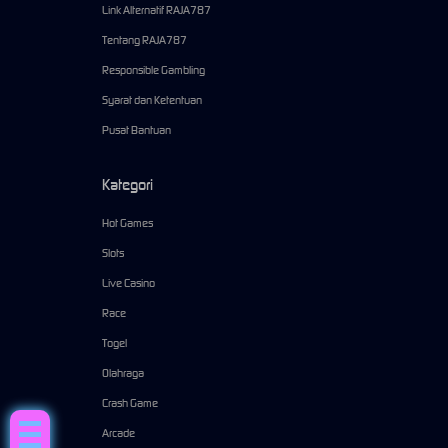
Link Alternatif RAJA787
Tentang RAJA787
Responsible Gambling
Syarat dan Ketentuan
Pusat Bantuan
Kategori
Hot Games
Slots
Live Casino
Race
Togel
Olahraga
Crash Game
Arcade