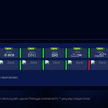
k dapat diproses
 didukung oleh Layanan Pelanggan profesional 24/7 yang siap melayani Anda.