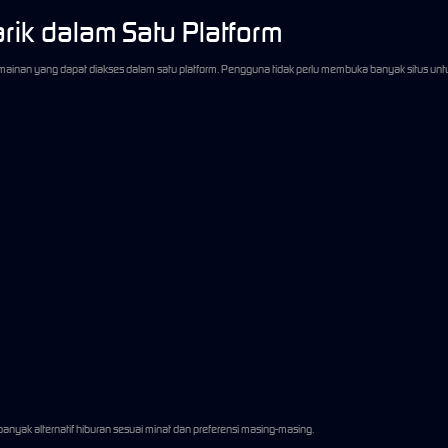
ik dalam Satu Platform
mainan yang dapat diakses dalam satu platform. Pengguna tidak perlu membuka banyak situs untuk
anyak alternatif hiburan sesuai minat dan preferensi masing-masing.