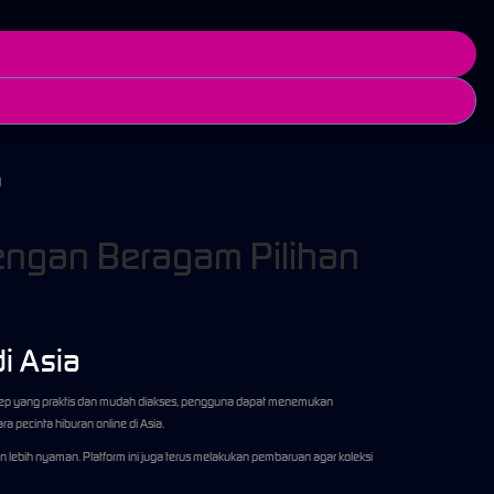
m
engan Beragam Pilihan
i Asia
nsep yang praktis dan mudah diakses, pengguna dapat menemukan
 pecinta hiburan online di Asia.
 lebih nyaman. Platform ini juga terus melakukan pembaruan agar koleksi