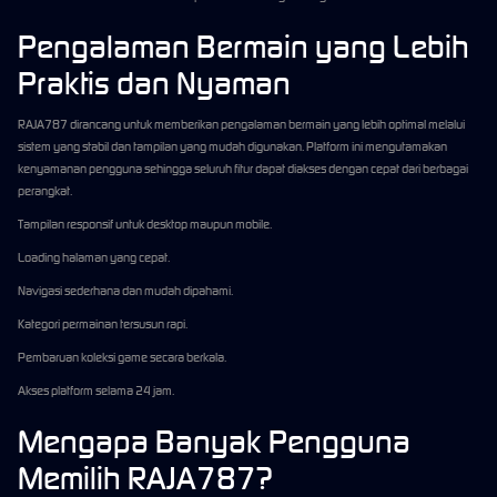
Pengalaman Bermain yang Lebih
Praktis dan Nyaman
RAJA787 dirancang untuk memberikan pengalaman bermain yang lebih optimal melalui
sistem yang stabil dan tampilan yang mudah digunakan. Platform ini mengutamakan
kenyamanan pengguna sehingga seluruh fitur dapat diakses dengan cepat dari berbagai
perangkat.
Tampilan responsif untuk desktop maupun mobile.
Loading halaman yang cepat.
Navigasi sederhana dan mudah dipahami.
Kategori permainan tersusun rapi.
Pembaruan koleksi game secara berkala.
Akses platform selama 24 jam.
Mengapa Banyak Pengguna
Memilih RAJA787?