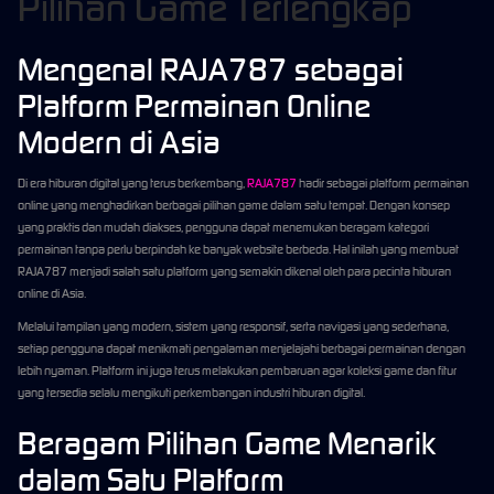
Pilihan Game Terlengkap
Mengenal RAJA787 sebagai
Platform Permainan Online
Modern di Asia
Di era hiburan digital yang terus berkembang,
RAJA787
hadir sebagai platform permainan
online yang menghadirkan berbagai pilihan game dalam satu tempat. Dengan konsep
yang praktis dan mudah diakses, pengguna dapat menemukan beragam kategori
permainan tanpa perlu berpindah ke banyak website berbeda. Hal inilah yang membuat
RAJA787 menjadi salah satu platform yang semakin dikenal oleh para pecinta hiburan
online di Asia.
Melalui tampilan yang modern, sistem yang responsif, serta navigasi yang sederhana,
setiap pengguna dapat menikmati pengalaman menjelajahi berbagai permainan dengan
lebih nyaman. Platform ini juga terus melakukan pembaruan agar koleksi game dan fitur
yang tersedia selalu mengikuti perkembangan industri hiburan digital.
Beragam Pilihan Game Menarik
dalam Satu Platform