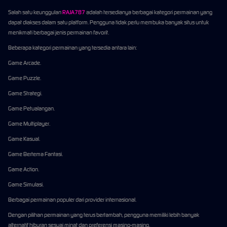
Salah satu keunggulan
RAJA787
adalah tersedianya berbagai kategori permainan yang
dapat diakses dalam satu platform. Pengguna tidak perlu membuka banyak situs untuk
menikmati berbagai jenis permainan favorit.
Beberapa kategori permainan yang tersedia antara lain:
Game Arcade.
Game Puzzle.
Game Strategi.
Game Petualangan.
Game Multiplayer.
Game Kasual.
Game Bertema Fantasi.
Game Action.
Game Simulasi.
Berbagai permainan populer dari provider internasional.
Dengan pilihan permainan yang terus bertambah, pengguna memiliki lebih banyak
alternatif hiburan sesuai minat dan preferensi masing-masing.