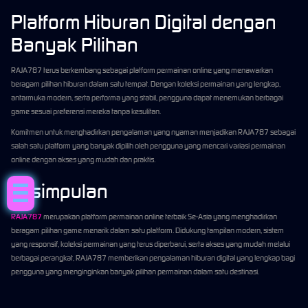
Platform Hiburan Digital dengan
Banyak Pilihan
RAJA787 terus berkembang sebagai platform permainan online yang menawarkan
beragam pilihan hiburan dalam satu tempat. Dengan koleksi permainan yang lengkap,
antarmuka modern, serta performa yang stabil, pengguna dapat menemukan berbagai
game sesuai preferensi mereka tanpa kesulitan.
Komitmen untuk menghadirkan pengalaman yang nyaman menjadikan RAJA787 sebagai
salah satu platform yang banyak dipilih oleh pengguna yang mencari variasi permainan
online dengan akses yang mudah dan praktis.
Kesimpulan
RAJA787
merupakan platform permainan online terbaik Se-Asia yang menghadirkan
beragam pilihan game menarik dalam satu platform. Didukung tampilan modern, sistem
yang responsif, koleksi permainan yang terus diperbarui, serta akses yang mudah melalui
berbagai perangkat, RAJA787 memberikan pengalaman hiburan digital yang lengkap bagi
pengguna yang menginginkan banyak pilihan permainan dalam satu destinasi.