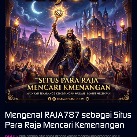
Mengenal RAJA787 sebagai Situs
Para Raja Mencari Kemenangan
RAJA787
hadir sebagai situs online dengan konsep modern yang dirancang untuk