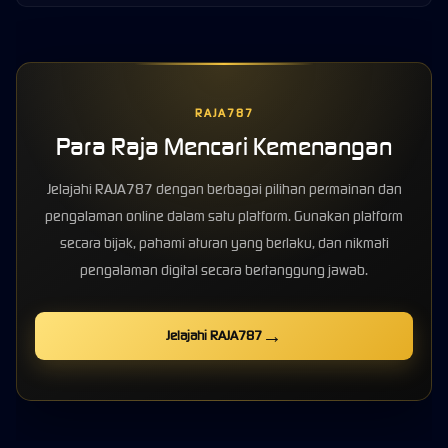
RAJA787
Para Raja Mencari Kemenangan
Jelajahi RAJA787 dengan berbagai pilihan permainan dan
pengalaman online dalam satu platform. Gunakan platform
secara bijak, pahami aturan yang berlaku, dan nikmati
pengalaman digital secara bertanggung jawab.
→
Jelajahi RAJA787