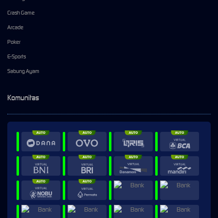
Crash Game
Arcade
Poker
E-Sports
Sabung Ayam
Komunitas