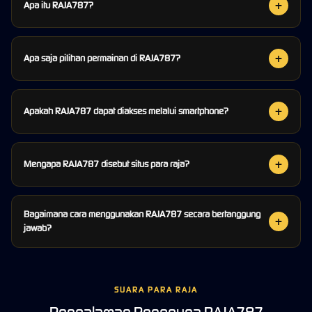
+
Apa itu RAJA787?
+
Apa saja pilihan permainan di RAJA787?
+
Apakah RAJA787 dapat diakses melalui smartphone?
+
Mengapa RAJA787 disebut situs para raja?
Bagaimana cara menggunakan RAJA787 secara bertanggung
+
jawab?
SUARA PARA RAJA