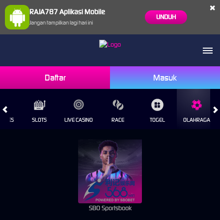
×
RAJA787 Aplikasi Mobile
UNDUH
Jangan tampilkan lagi hari ini
Daftar
Masuk
GAMES
SLOTS
LIVE CASINO
RACE
TOGEL
OLAHRAGA
SBO Sportsbook