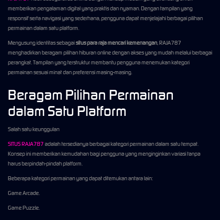
memberikan pengalaman digital yang praktis dan nyaman. Dengan tampilan yang
responsif serta navigasi yang sederhana, pengguna dapat menjelajahi berbagai pilihan
permainan dalam satu platform.
Mengusung identitas sebagai
situs para raja mencari kemenangan
, RAJA787
menghadirkan beragam pilihan hiburan online dengan akses yang mudah melalui berbagai
perangkat. Tampilan yang terstruktur membantu pengguna menemukan kategori
permainan sesuai minat dan preferensi masing-masing.
Beragam Pilihan Permainan
dalam Satu Platform
Salah satu keunggulan
SITUS RAJA787
adalah tersedianya berbagai kategori permainan dalam satu tempat.
Konsep ini memberikan kemudahan bagi pengguna yang menginginkan variasi tanpa
harus berpindah-pindah platform.
Beberapa kategori permainan yang dapat ditemukan antara lain:
Game Arcade.
Game Puzzle.