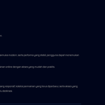
n.
tarmuka modern, serta performa yang stabil, pengguna dapat menemukan
nan online dengan akses yang mudah dan praktis.
g responsif, koleksi permainan yang terus diperbarui, serta akses yang
 destinasi.