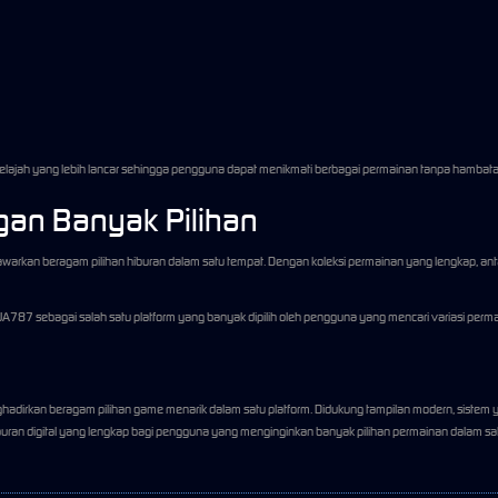
ajah yang lebih lancar sehingga pengguna dapat menikmati berbagai permainan tanpa hambata
ngan Banyak Pilihan
arkan beragam pilihan hiburan dalam satu tempat. Dengan koleksi permainan yang lengkap, an
 sebagai salah satu platform yang banyak dipilih oleh pengguna yang mencari variasi permai
adirkan beragam pilihan game menarik dalam satu platform. Didukung tampilan modern, sistem yan
an digital yang lengkap bagi pengguna yang menginginkan banyak pilihan permainan dalam satu