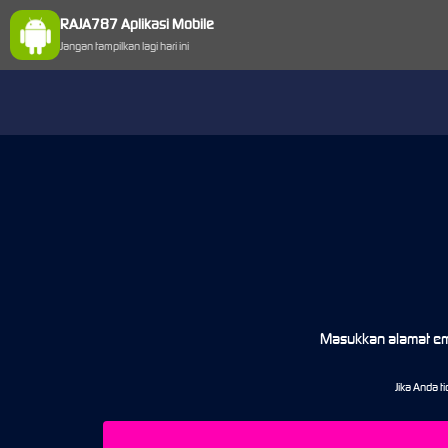
RAJA787 Aplikasi Mobile
Jangan tampilkan lagi hari ini
Masukkan alamat ema
Jika Anda t