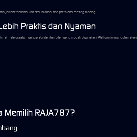
anyak alternatif hiburan sesuai minat dan preferensi masing-masing.
ebih Praktis dan Nyaman
mal melalui sistem yang stabil dan tampilan yang mudah digunakan. Platform ini mengutamakan
 Memilih RAJA787?
embang