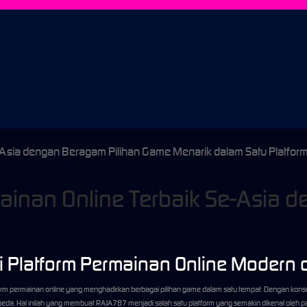
-Asia dengan Beragam Pilihan Game Menarik dalam Satu Platfor
inan Online Terbaik Se-Asia d
Platform Permainan Online Modern d
form permainan online yang menghadirkan berbagai pilihan game dalam satu tempat. Dengan ko
da. Hal inilah yang membuat RAJA787 menjadi salah satu platform yang semakin dikenal oleh para