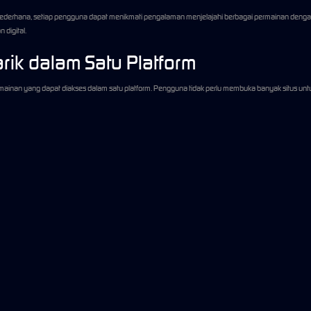
g sederhana, setiap pengguna dapat menikmati pengalaman menjelajahi berbagai permainan dengan
 digital.
ik dalam Satu Platform
mainan yang dapat diakses dalam satu platform. Pengguna tidak perlu membuka banyak situs untuk