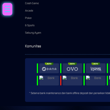
Crash Game
Arcade
Poker
E-Sports
Sabung Ayam
Komunitas
* Selama bank maintenance dan bank offline deposit dan penarikan tida