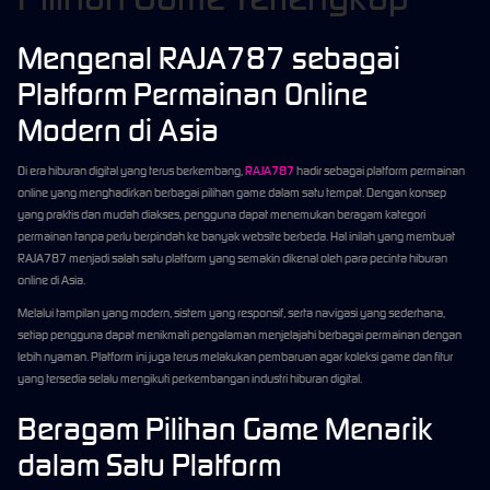
Mengenal RAJA787 sebagai
Platform Permainan Online
Modern di Asia
Di era hiburan digital yang terus berkembang,
RAJA787
hadir sebagai platform permainan
online yang menghadirkan berbagai pilihan game dalam satu tempat. Dengan konsep
yang praktis dan mudah diakses, pengguna dapat menemukan beragam kategori
permainan tanpa perlu berpindah ke banyak website berbeda. Hal inilah yang membuat
RAJA787 menjadi salah satu platform yang semakin dikenal oleh para pecinta hiburan
online di Asia.
Melalui tampilan yang modern, sistem yang responsif, serta navigasi yang sederhana,
setiap pengguna dapat menikmati pengalaman menjelajahi berbagai permainan dengan
lebih nyaman. Platform ini juga terus melakukan pembaruan agar koleksi game dan fitur
yang tersedia selalu mengikuti perkembangan industri hiburan digital.
Beragam Pilihan Game Menarik
dalam Satu Platform