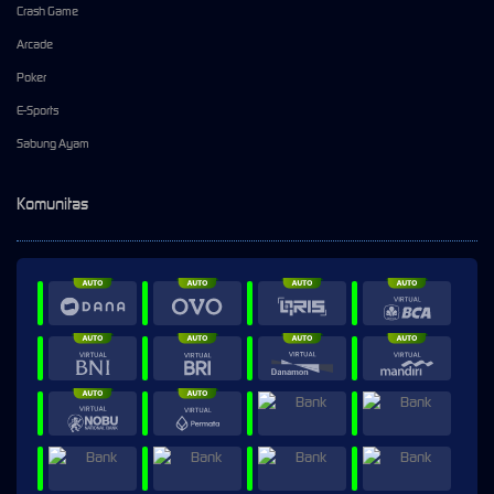
Crash Game
Arcade
Poker
E-Sports
Sabung Ayam
Komunitas