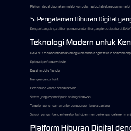
Platform dapat digunakan melalui komputer, laptop, tablet, maupun smartph
5. Pengalaman Hiburan Digital ya
Dengan banyaknya pilihan permainan dan fitur yang terus diperbarui, RA
Teknologi Modern untuk K
RAJA787 memanfaatkan teknologi web modern agar seluruh halaman dapat d
Optimasi performa website.
Desain mobile friendly.
Navigasi yang intuitif.
Pembaruan konten secara berkala.
Sistem yang responsif pada berbagai browser.
Tampilan yang nyaman untuk penggunaan jangka panjang.
Seluruh pengembangan tersebut bertujuan memberikan pengalaman menjel
Platform Hiburan Digital de