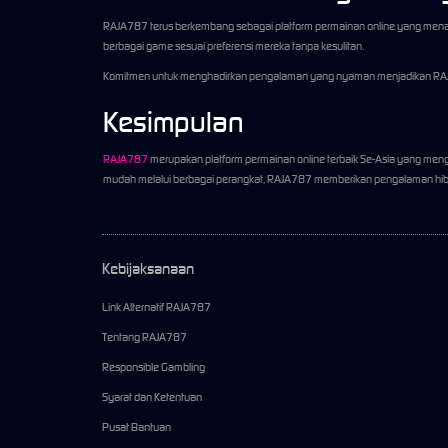
RAJA787 terus berkembang sebagai platform permainan online yang menaw
berbagai game sesuai preferensi mereka tanpa kesulitan.
Komitmen untuk menghadirkan pengalaman yang nyaman menjadikan RAJA787
Kesimpulan
RAJA787
merupakan platform permainan online terbaik Se-Asia yang mengh
mudah melalui berbagai perangkat, RAJA787 memberikan pengalaman hibur
Kebijaksanaan
Link Alternatif RAJA787
Tentang RAJA787
Responsible Gambling
Syarat dan Ketentuan
Pusat Bantuan