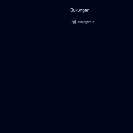
Dukungan
@rajagamrs