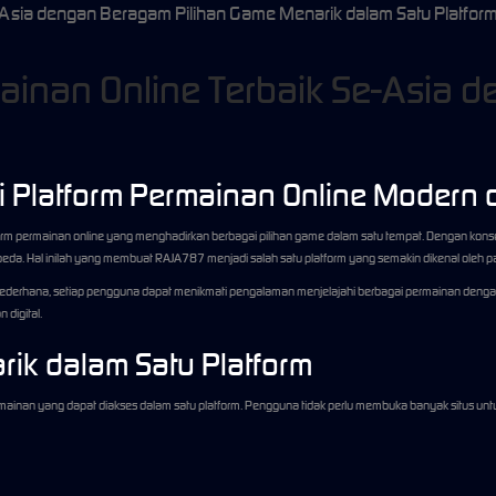
-Asia dengan Beragam Pilihan Game Menarik dalam Satu Platfor
inan Online Terbaik Se-Asia d
Platform Permainan Online Modern d
form permainan online yang menghadirkan berbagai pilihan game dalam satu tempat. Dengan ko
da. Hal inilah yang membuat RAJA787 menjadi salah satu platform yang semakin dikenal oleh para
g sederhana, setiap pengguna dapat menikmati pengalaman menjelajahi berbagai permainan dengan
 digital.
ik dalam Satu Platform
mainan yang dapat diakses dalam satu platform. Pengguna tidak perlu membuka banyak situs untuk