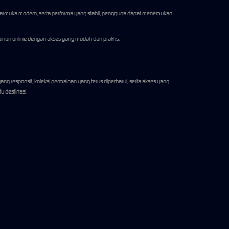
tarmuka modern, serta performa yang stabil, pengguna dapat menemukan
nan online dengan akses yang mudah dan praktis.
g responsif, koleksi permainan yang terus diperbarui, serta akses yang
 destinasi.