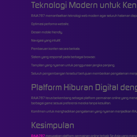
Teknologi Modern untuk K
RAJA787 memanfaatkan teknologi web modern agar seluruh halaman dapat d
Optimasi performa website.
Desain mobile friendly.
Navigasi yang intuitif.
Pembaruan konten secara berkala.
Sistem yang responsif pada berbagai browser.
Tampilan yang nyaman untuk penggunaan jangka panjang.
Seluruh pengembangan tersebut bertujuan memberikan pengalaman menjel
Platform Hiburan Digital de
RAJA787 terus berkembang sebagai platform permainan online yang menaw
berbagai game sesuai preferensi mereka tanpa kesulitan.
Komitmen untuk menghadirkan pengalaman yang nyaman menjadikan RAJA787
Kesimpulan
RAJA787
merupakan platform permainan online terbaik Se-Asia yang mengha