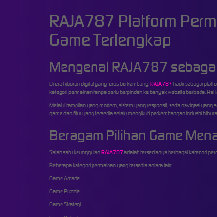
RAJA787 Platform Perma
Game Terlengkap
Mengenal RAJA787 sebagai 
Di era hiburan digital yang terus berkembang,
RAJA787
hadir sebagai plat
kategori permainan tanpa perlu berpindah ke banyak website berbeda. Hal i
Melalui tampilan yang modern, sistem yang responsif, serta navigasi yan
game dan fitur yang tersedia selalu mengikuti perkembangan industri hiburan
Beragam Pilihan Game Menar
Salah satu keunggulan
RAJA787
adalah tersedianya berbagai kategori per
Beberapa kategori permainan yang tersedia antara lain:
Game Arcade.
Game Puzzle.
Game Strategi.