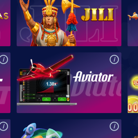
i
i
i
i