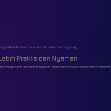
anyak alternatif hiburan sesuai minat dan preferensi masing-masing.
ebih Praktis dan Nyaman
mal melalui sistem yang stabil dan tampilan yang mudah digunakan. Platform ini mengutamakan