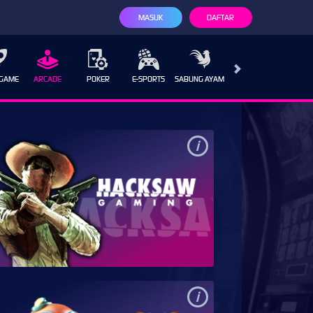
MASUK
DAFTAR
 GAME
ARCADE
POKER
E-SPORTS
SABUNG AYAM
PROMOSI
i
i