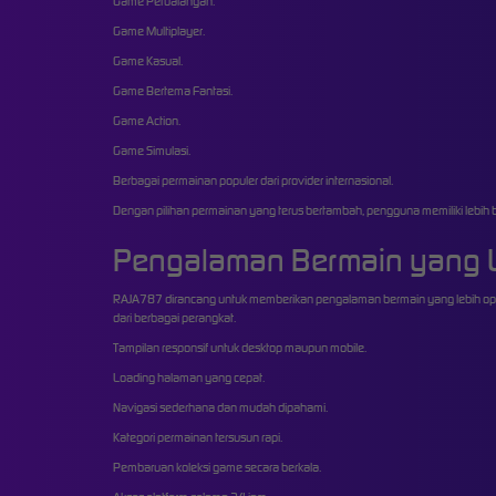
Game Petualangan.
Game Multiplayer.
Game Kasual.
Game Bertema Fantasi.
Game Action.
Game Simulasi.
Berbagai permainan populer dari provider internasional.
Dengan pilihan permainan yang terus bertambah, pengguna memiliki lebih b
Pengalaman Bermain yang L
RAJA787 dirancang untuk memberikan pengalaman bermain yang lebih opti
dari berbagai perangkat.
Tampilan responsif untuk desktop maupun mobile.
Loading halaman yang cepat.
Navigasi sederhana dan mudah dipahami.
Kategori permainan tersusun rapi.
Pembaruan koleksi game secara berkala.