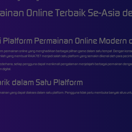
inan Online Terbaik Se-Asia d
Platform Permainan Online Modern d
form permainan online yang menghadirkan berbagai pilihan game dalam satu tempat. Dengan ko
nilah yang membuat RAJA787 menjadi salah satu platform yang semakin dikenal oleh para pecinta 
g sederhana, setiap pengguna dapat menikmati pengalaman menjelajahi berbagai permainan dengan
 digital.
ik dalam Satu Platform
mainan yang dapat diakses dalam satu platform. Pengguna tidak perlu membuka banyak situs untuk