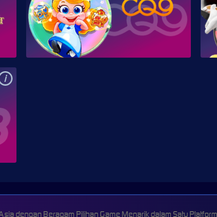
i
-Asia dengan Beragam Pilihan Game Menarik dalam Satu Platfor