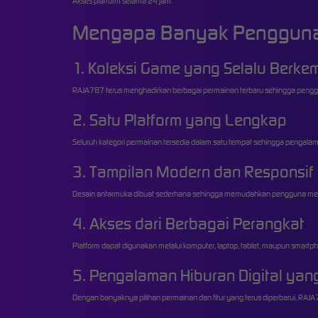
Akses platform selama 24 jam.
Mengapa Banyak Pengguna
1. Koleksi Game yang Selalu Berk
RAJA787 terus menghadirkan berbagai permainan terbaru sehingga pengguna
2. Satu Platform yang Lengkap
Seluruh kategori permainan tersedia dalam satu tempat sehingga pengalaman
3. Tampilan Modern dan Responsif
Desain antarmuka dibuat sederhana sehingga memudahkan pengguna men
4. Akses dari Berbagai Perangkat
Platform dapat digunakan melalui komputer, laptop, tablet, maupun smartph
5. Pengalaman Hiburan Digital ya
Dengan banyaknya pilihan permainan dan fitur yang terus diperbarui, RA