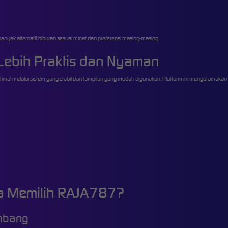
anyak alternatif hiburan sesuai minat dan preferensi masing-masing.
ebih Praktis dan Nyaman
mal melalui sistem yang stabil dan tampilan yang mudah digunakan. Platform ini mengutamakan
 Memilih RAJA787?
embang