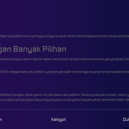
ajah yang lebih lancar sehingga pengguna dapat menikmati berbagai permainan tanpa hambata
ngan Banyak Pilihan
arkan beragam pilihan hiburan dalam satu tempat. Dengan koleksi permainan yang lengkap, an
 sebagai salah satu platform yang banyak dipilih oleh pengguna yang mencari variasi permai
dirkan beragam pilihan game menarik dalam satu platform. Didukung tampilan modern, sistem yan
an digital yang lengkap bagi pengguna yang menginginkan banyak pilihan permainan dalam satu
m
Kategori
Du