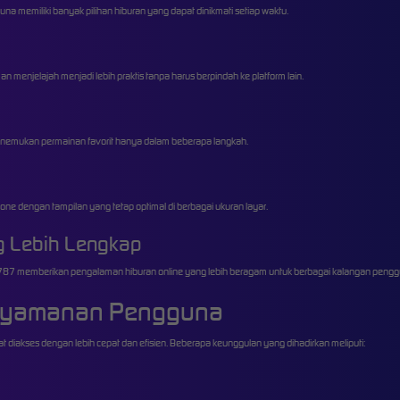
 memiliki banyak pilihan hiburan yang dapat dinikmati setiap waktu.
 menjelajah menjadi lebih praktis tanpa harus berpindah ke platform lain.
emukan permainan favorit hanya dalam beberapa langkah.
one dengan tampilan yang tetap optimal di berbagai ukuran layar.
ng Lebih Lengkap
JA787 memberikan pengalaman hiburan online yang lebih beragam untuk berbagai kalangan pengg
enyamanan Pengguna
iakses dengan lebih cepat dan efisien. Beberapa keunggulan yang dihadirkan meliputi: