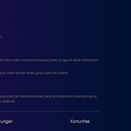
n.
tarmuka modern, serta performa yang stabil, pengguna dapat menemukan
nan online dengan akses yang mudah dan praktis.
g responsif, koleksi permainan yang terus diperbarui, serta akses yang
 destinasi.
kungan
Komunitas