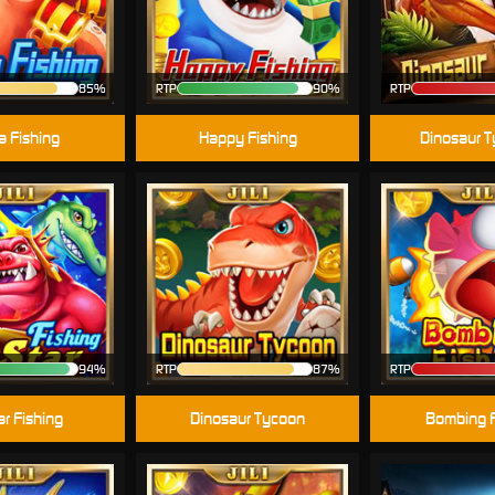
85%
RTP
90%
RTP
 Fishing
Happy Fishing
Dinosaur T
94%
RTP
87%
RTP
tar Fishing
Dinosaur Tycoon
Bombing F