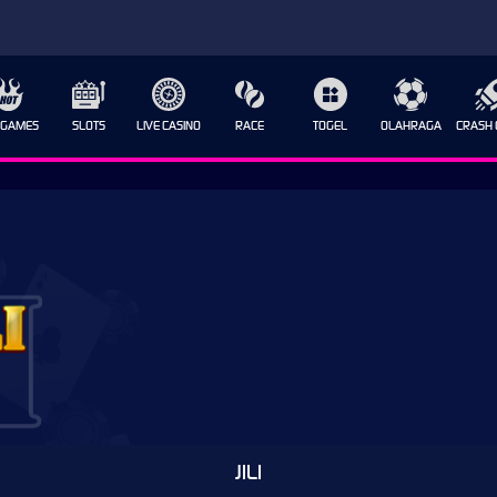
 GAMES
SLOTS
LIVE CASINO
RACE
TOGEL
OLAHRAGA
CRASH
JILI