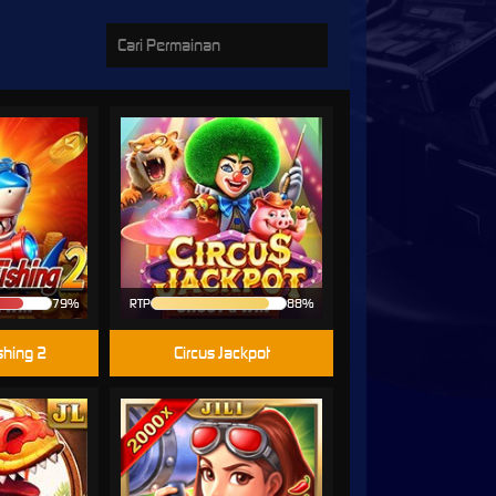
79%
RTP
88%
shing 2
Circus Jackpot