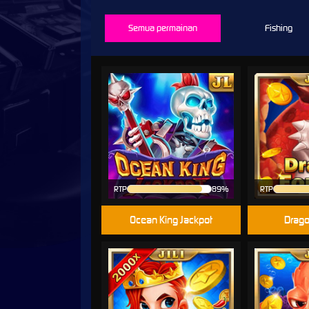
Semua permainan
Fishing
RTP
89%
RTP
Ocean King Jackpot
Drago