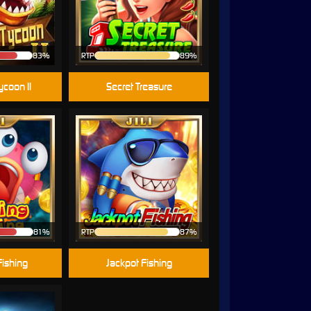
83%
RTP
89%
ycoon II
Secret Treasure
81%
RTP
87%
ishing
Jackpot Fishing