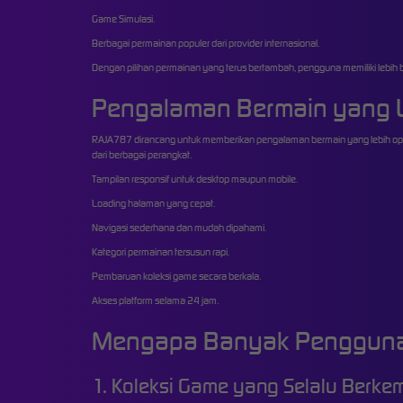
Game Simulasi.
Berbagai permainan populer dari provider internasional.
Dengan pilihan permainan yang terus bertambah, pengguna memiliki lebih b
Pengalaman Bermain yang L
RAJA787 dirancang untuk memberikan pengalaman bermain yang lebih opti
dari berbagai perangkat.
Tampilan responsif untuk desktop maupun mobile.
Loading halaman yang cepat.
Navigasi sederhana dan mudah dipahami.
Kategori permainan tersusun rapi.
Pembaruan koleksi game secara berkala.
Akses platform selama 24 jam.
Mengapa Banyak Pengguna
1. Koleksi Game yang Selalu Berk