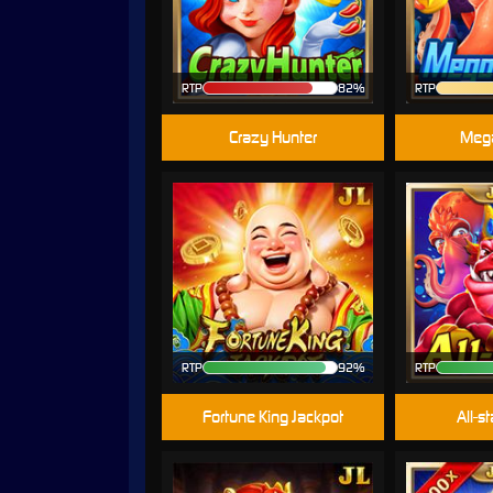
RTP
82%
RTP
Crazy Hunter
Mega
RTP
92%
RTP
Fortune King Jackpot
All-s