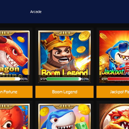
Arcade
86%
RTP
93%
RTP
n Fortune
Boom Legend
Jackpot Fi