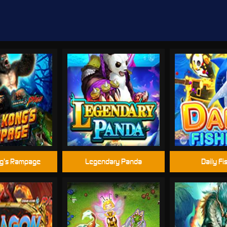
ng’s Rampage
Legendary Panda
Daily Fi