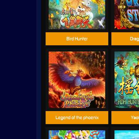
Bird Hunter
Drag
Legend of the phoenix
Yao