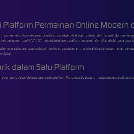
Platform Permainan Online Modern d
form permainan online yang menghadirkan berbagai pilihan game dalam satu tempat. Dengan ko
nilah yang membuat RAJA787 menjadi salah satu platform yang semakin dikenal oleh para pecinta 
g sederhana, setiap pengguna dapat menikmati pengalaman menjelajahi berbagai permainan dengan
 digital.
ik dalam Satu Platform
mainan yang dapat diakses dalam satu platform. Pengguna tidak perlu membuka banyak situs untuk