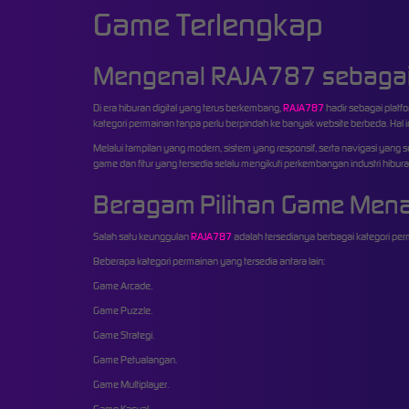
Game Terlengkap
Mengenal RAJA787 sebagai 
Di era hiburan digital yang terus berkembang,
RAJA787
hadir sebagai plat
kategori permainan tanpa perlu berpindah ke banyak website berbeda. Hal i
Melalui tampilan yang modern, sistem yang responsif, serta navigasi yan
game dan fitur yang tersedia selalu mengikuti perkembangan industri hiburan
Beragam Pilihan Game Menar
Salah satu keunggulan
RAJA787
adalah tersedianya berbagai kategori per
Beberapa kategori permainan yang tersedia antara lain:
Game Arcade.
Game Puzzle.
Game Strategi.
Game Petualangan.
Game Multiplayer.