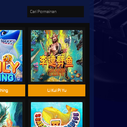
shing
Li Kui Pi Yu