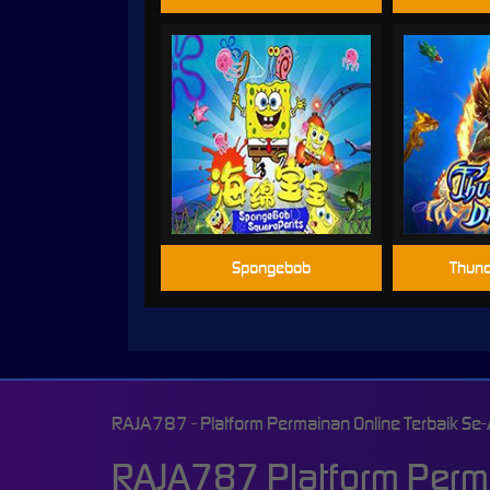
Spongebob
Thund
RAJA787 - Platform Permainan Online Terbaik Se
RAJA787 Platform Perma