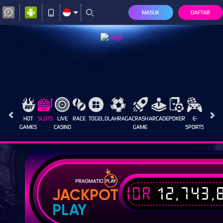
MASUK
DAFTAR
HOT
SLOTS
LIVE
RACE
TOGEL
OLAHRAGA
CRASH
ARCADE
POKER
E-
SABUN
GAMES
CASINO
GAME
SPORTS
AYAM
IDR
12,743,
JACKPOT
PLAY