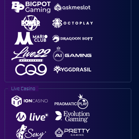
Live Casino