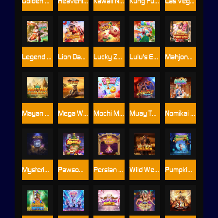
Golden Hatch
Heavenly Sage
Kawaii Neko
Kung Fu Warrior
Las Vegas Party
Legend of the White and Green Snake
Lion Dance Fortune
Lucky Zhu
Lulu's Enchanted Forest
Mahjong Fortune
Mayan Gold Hunt
Mega Wild Safari
Mochi Mochi
Muay Thai Arena
Nomikai Fever
Mysteries of Pandora
Pawsome Xmas
Persian Gems
Wild West Saloon
Pumpkin Night