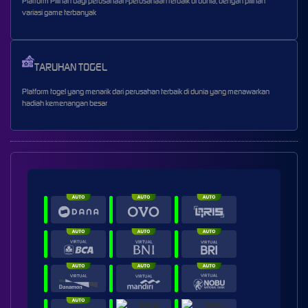
Platform Pilihan bagi perusahaan-perusahaan terbaik di dunia, dengan pilihan
variasi game terbanyak
TARUHAN TOGEL
Platform togel yang menarik dari perusahan terbaik di dunia yang menawarkan
hadiah kemenangan besar