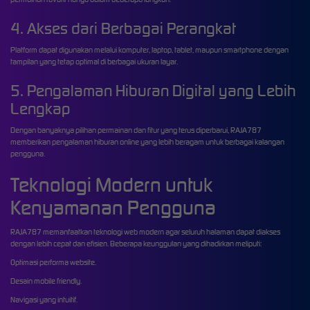
4. Akses dari Berbagai Perangkat
Platform dapat digunakan melalui komputer, laptop, tablet, maupun smartphone dengan
tampilan yang tetap optimal di berbagai ukuran layar.
5. Pengalaman Hiburan Digital yang Lebih
Lengkap
Dengan banyaknya pilihan permainan dan fitur yang terus diperbarui, RAJA787
memberikan pengalaman hiburan online yang lebih beragam untuk berbagai kalangan
pengguna.
Teknologi Modern untuk
Kenyamanan Pengguna
RAJA787 memanfaatkan teknologi web modern agar seluruh halaman dapat diakses
dengan lebih cepat dan efisien. Beberapa keunggulan yang dihadirkan meliputi:
Optimasi performa website.
Desain mobile friendly.
Navigasi yang intuitif.