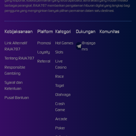
yang responsif, koleksi permainan yang terus diperbarui, serta akses yang mudah melalui
berbagai perangkat, RAJA787 memberikan pengalaman hiburan digital yang lengkap bagi
pengguna yang menginginkan banyak pilihan permainan dalam satu destinasi.
Kebijaksanaan
Platform
Kategori
Dukungan
Komunitas
Link Alternatif
Promosi
Hot Games
@rajaga
RAJA787
mrs
Loyalty
Slots
Tentang RAJA787
Referral
Live
Responsible
Casino
Gambling
Race
Syarat dan
Togel
Ketentuan
Olahraga
Pusat Bantuan
Crash
Game
Arcade
Poker