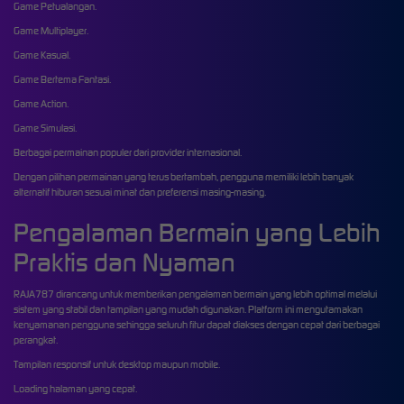
Game Petualangan.
Game Multiplayer.
Game Kasual.
Game Bertema Fantasi.
Game Action.
Game Simulasi.
Berbagai permainan populer dari provider internasional.
Dengan pilihan permainan yang terus bertambah, pengguna memiliki lebih banyak
alternatif hiburan sesuai minat dan preferensi masing-masing.
Pengalaman Bermain yang Lebih
Praktis dan Nyaman
RAJA787 dirancang untuk memberikan pengalaman bermain yang lebih optimal melalui
sistem yang stabil dan tampilan yang mudah digunakan. Platform ini mengutamakan
kenyamanan pengguna sehingga seluruh fitur dapat diakses dengan cepat dari berbagai
perangkat.
Tampilan responsif untuk desktop maupun mobile.
Loading halaman yang cepat.