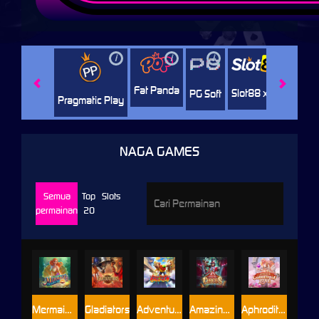
i
i
i
i
i
Facha
Fat Panda
Slot88 x PP
PG Soft
Pragmatic Play
NAGA GAMES
Semua
Top
Slots
permainan
20
Mermaid's Treasure
Gladiators
Adventures Of Caramelo
Amazing Circus
Aphrodite - Goddess of Love