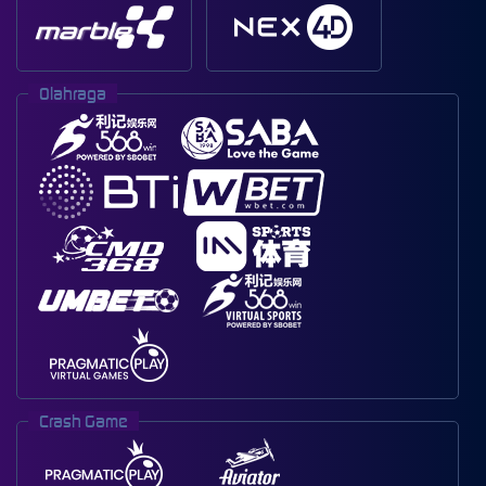
Olahraga
Crash Game