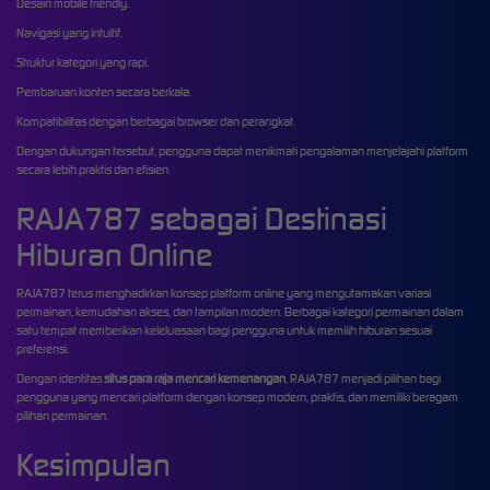
Desain mobile friendly.
Navigasi yang intuitif.
Struktur kategori yang rapi.
Pembaruan konten secara berkala.
Kompatibilitas dengan berbagai browser dan perangkat.
Dengan dukungan tersebut, pengguna dapat menikmati pengalaman menjelajahi platform
secara lebih praktis dan efisien.
RAJA787 sebagai Destinasi
Hiburan Online
RAJA787 terus menghadirkan konsep platform online yang mengutamakan variasi
permainan, kemudahan akses, dan tampilan modern. Berbagai kategori permainan dalam
satu tempat memberikan keleluasaan bagi pengguna untuk memilih hiburan sesuai
preferensi.
Dengan identitas
situs para raja mencari kemenangan
, RAJA787 menjadi pilihan bagi
pengguna yang mencari platform dengan konsep modern, praktis, dan memiliki beragam
pilihan permainan.
Kesimpulan