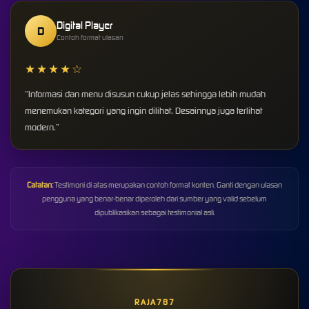
Digital Player
D
Contoh format ulasan
★★★★☆
“Informasi dan menu disusun cukup jelas sehingga lebih mudah
menemukan kategori yang ingin dilihat. Desainnya juga terlihat
modern.”
Catatan:
Testimoni di atas merupakan contoh format konten. Ganti dengan ulasan
pengguna yang benar-benar diperoleh dari sumber yang valid sebelum
dipublikasikan sebagai testimonial asli.
RAJA787