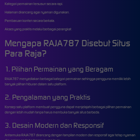
Kategori permainan tersusun secara rapi.
Halaman dirancang agar nyaman digunakan.
Pembaruan konten secara berkala.
Akses yang praktis melalui berbagai perangkat.
Mengapa RAJA787 Disebut Situs
Para Raja?
1. Pilihan Permainan yang Beragam
RAJA787 menyediakan berbagai kategori permainan sehingga pengguna memiliki lebih
banyak pilihan hiburan dalam satu platform.
2. Pengalaman yang Praktis
Konsep satu platform membuat pengguna dapat menjelajahi berbagai pilihan permainan
dengan lebih mudah tanpa harus membuka banyak situs berbeda.
3. Desain Modern dan Responsif
Antarmuka RAJA787 dirancang dengan tampilan modern dan responsif agar tetap nyaman