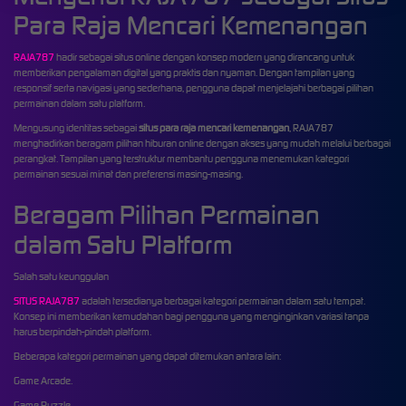
Para Raja Mencari Kemenangan
RAJA787
hadir sebagai situs online dengan konsep modern yang dirancang untuk
memberikan pengalaman digital yang praktis dan nyaman. Dengan tampilan yang
responsif serta navigasi yang sederhana, pengguna dapat menjelajahi berbagai pilihan
permainan dalam satu platform.
Mengusung identitas sebagai
situs para raja mencari kemenangan
, RAJA787
menghadirkan beragam pilihan hiburan online dengan akses yang mudah melalui berbagai
perangkat. Tampilan yang terstruktur membantu pengguna menemukan kategori
permainan sesuai minat dan preferensi masing-masing.
Beragam Pilihan Permainan
dalam Satu Platform
Salah satu keunggulan
SITUS RAJA787
adalah tersedianya berbagai kategori permainan dalam satu tempat.
Konsep ini memberikan kemudahan bagi pengguna yang menginginkan variasi tanpa
harus berpindah-pindah platform.
Beberapa kategori permainan yang dapat ditemukan antara lain:
Game Arcade.
Game Puzzle.