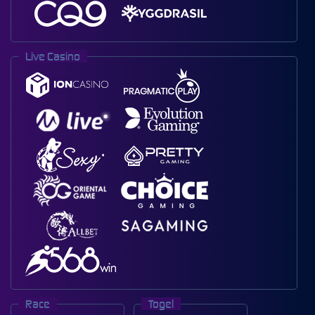
Live Casino
Race
Togel