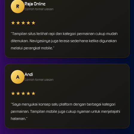
Raja Online
R
Contoh format ulasan
★★★★★
“Tampilan situs terlihat rapi dan kategori permainan cukup mudah
ditemukan. Navigasinya juga terasa sederhana ketika digunakan
melalui perangkat mobile.”
Andi
A
Contoh format ulasan
★★★★★
“Saya menyukai konsep satu platform dengan berbagai kategori
permainan. Tampilan mobile juga cukup nyaman untuk menjelajahi
halaman.”