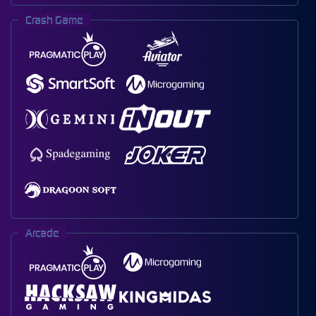
Crash Game
Arcade