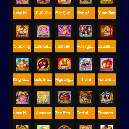
Jump Higher
GuGuGu
Fire Queen
King of Atlantis
Yuan Bao
5 Boxing
Lord Ganesha
Football Baby
Pub Tycoon
Double Happiness
King Kong Shake
Gold Stealer
Myeong-ryang
Thor 2
Fortune Dragon
Jump Higher Mobile
Apsaras
The Beast War
God of War M
Pharaoh's Gold