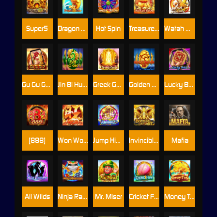
Super5
Dragon Koi
Hot Spin
Treasure House
Watah Master 2
Gu Gu Gu 2 M
Jin Bi Hui Huang
Greek Gods
Golden Dragon Club
Lucky Bats M
[888]
Won Won Won
Jump High 2
Invincible Elephant
Mafia
All Wilds
Ninja Raccoon
Mr. Miser
Cricket Fever
Money Tree