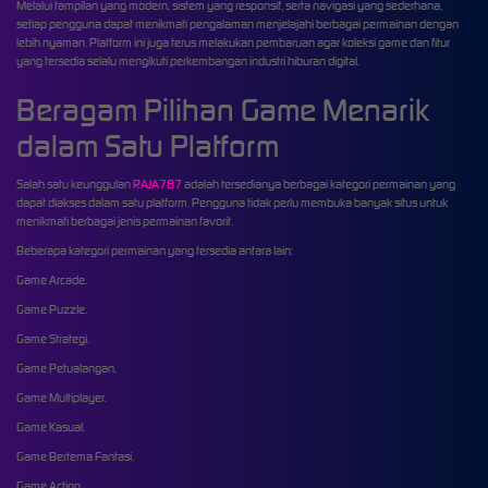
Melalui tampilan yang modern, sistem yang responsif, serta navigasi yang sederhana,
setiap pengguna dapat menikmati pengalaman menjelajahi berbagai permainan dengan
lebih nyaman. Platform ini juga terus melakukan pembaruan agar koleksi game dan fitur
yang tersedia selalu mengikuti perkembangan industri hiburan digital.
Beragam Pilihan Game Menarik
dalam Satu Platform
Salah satu keunggulan
RAJA787
adalah tersedianya berbagai kategori permainan yang
dapat diakses dalam satu platform. Pengguna tidak perlu membuka banyak situs untuk
menikmati berbagai jenis permainan favorit.
Beberapa kategori permainan yang tersedia antara lain:
Game Arcade.
Game Puzzle.
Game Strategi.
Game Petualangan.
Game Multiplayer.
Game Kasual.
Game Bertema Fantasi.
Game Action.