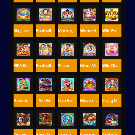
Sky Lantern
Football Fever M
Monkey Office Legend
Wonderland
Wild Fudge
FIFA RUSH
Football Fever
Striker WILD
Mirror Mirror
Wild Disco Night
Rave Jump 2 M
Skr Skr
Coin Spinner
Move n' Jump
Crazy Nuozha