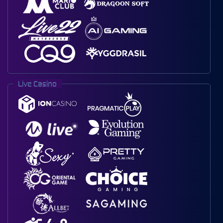
Live Casino