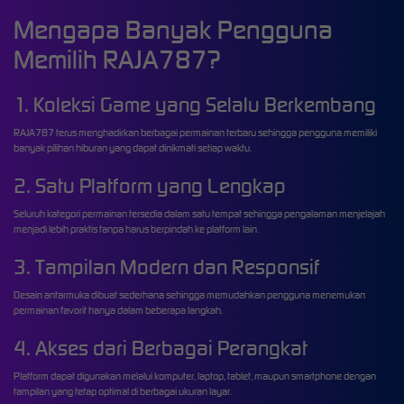
Mengapa Banyak Pengguna
Memilih RAJA787?
1. Koleksi Game yang Selalu Berkembang
RAJA787 terus menghadirkan berbagai permainan terbaru sehingga pengguna memiliki
banyak pilihan hiburan yang dapat dinikmati setiap waktu.
2. Satu Platform yang Lengkap
Seluruh kategori permainan tersedia dalam satu tempat sehingga pengalaman menjelajah
menjadi lebih praktis tanpa harus berpindah ke platform lain.
3. Tampilan Modern dan Responsif
Desain antarmuka dibuat sederhana sehingga memudahkan pengguna menemukan
permainan favorit hanya dalam beberapa langkah.
4. Akses dari Berbagai Perangkat
Platform dapat digunakan melalui komputer, laptop, tablet, maupun smartphone dengan
tampilan yang tetap optimal di berbagai ukuran layar.