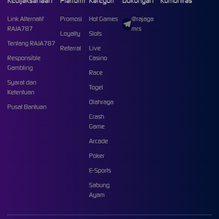
Kebijaksanaan
Platform
Kategori
Dukungan
Komunitas
Link Alternatif
Promosi
Hot Games
@rajaga
RAJA787
mrs
Loyalty
Slots
Tentang RAJA787
Referral
Live
Responsible
Casino
Gambling
Race
Syarat dan
Togel
Ketentuan
Olahraga
Pusat Bantuan
Crash
Game
Arcade
Poker
E-Sports
Sabung
Ayam