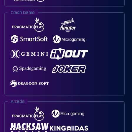
Crash Game
Arcade