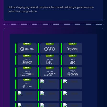
Platform togel yang menarik dari perusahan terbaik di dunia yang menawarkan
hadiah kemenangan besar