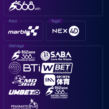
Race
Togel
Olahraga