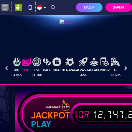
MASUK
DAFTAR
HOT
SLOTS
LIVE
RACE
TOGEL
OLAHRAGA
CRASH
ARCADE
POKER
E-
SABUN
GAMES
CASINO
GAME
SPORTS
AYAM
IDR
12,747,
JACKPOT
PLAY