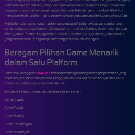
praktis dan mudah diakses, pengguna dapat menemukan beragam kategori permainan
tanpa perlu berpindah ke banyak website berbeda. Hal inilah yang membuat RAJA787
menjadi salah satu platform yang semakin dikenal oleh para pecinta hiburan online di Asia.
Melalui tampilan yang modern, sistem yang responsif, serta navigasi yang sederhana,
setiap pengguna dapat menikmati pengalaman menjelajahi berbagai permainan dengan
lebih nyaman. Platform ini juga terus melakukan pembaruan agar koleksi game dan fitur
yang tersedia selalu mengikuti perkembangan industri hiburan digital.
Beragam Pilihan Game Menarik
dalam Satu Platform
Salah satu keunggulan
RAJA787
adalah tersedianya berbagai kategori permainan yang
dapat diakses dalam satu platform. Pengguna tidak perlu membuka banyak situs untuk
menikmati berbagai jenis permainan favorit.
Beberapa kategori permainan yang tersedia antara lain:
Game Arcade.
Game Puzzle.
Game Strategi.
Game Petualangan.
Game Multiplayer.