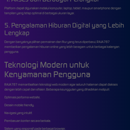
Platform dapat digunakan melalui komputer, laptop, tablet, maupun smartphone dengan
tampilan yang tetap optimal di berbagai ukuran layar.
5. Pengalaman Hiburan Digital yang Lebih
Lengkap
Dengan banyaknya pilihan permainan dan fitur yang terus diperbarui, RAJA787
memberikan pengalaman hiburan online yang lebih beragam untuk berbagai kalangan
pengguna.
Teknologi Modern untuk
Kenyamanan Pengguna
RAJA787 memanfaatkan teknologi web modern agar seluruh halaman dapat diakses
dengan lebih cepat dan efisien. Beberapa keunggulan yang dihadirkan meliputi:
Optimasi performa website.
Desain mobile friendly.
Navigasi yang intuitif.
Pembaruan konten secara berkala.
Sistem yang responsif pada berbagai browser.