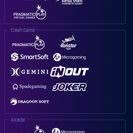
Crash Game
Arcade