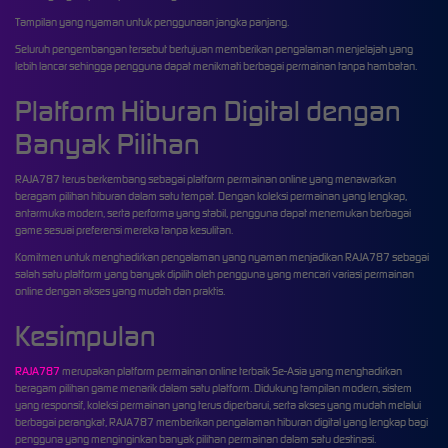
Tampilan yang nyaman untuk penggunaan jangka panjang.
Seluruh pengembangan tersebut bertujuan memberikan pengalaman menjelajah yang
lebih lancar sehingga pengguna dapat menikmati berbagai permainan tanpa hambatan.
Platform Hiburan Digital dengan
Banyak Pilihan
RAJA787 terus berkembang sebagai platform permainan online yang menawarkan
beragam pilihan hiburan dalam satu tempat. Dengan koleksi permainan yang lengkap,
antarmuka modern, serta performa yang stabil, pengguna dapat menemukan berbagai
game sesuai preferensi mereka tanpa kesulitan.
Komitmen untuk menghadirkan pengalaman yang nyaman menjadikan RAJA787 sebagai
salah satu platform yang banyak dipilih oleh pengguna yang mencari variasi permainan
online dengan akses yang mudah dan praktis.
Kesimpulan
RAJA787
merupakan platform permainan online terbaik Se-Asia yang menghadirkan
beragam pilihan game menarik dalam satu platform. Didukung tampilan modern, sistem
yang responsif, koleksi permainan yang terus diperbarui, serta akses yang mudah melalui
berbagai perangkat, RAJA787 memberikan pengalaman hiburan digital yang lengkap bagi
pengguna yang menginginkan banyak pilihan permainan dalam satu destinasi.