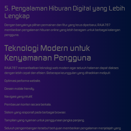
5. Pengalaman Hiburan Digital yang Lebih
Lengkap
Dengan banyaknya pilihan permainan dan fitur yang terus diperbarui, RAJA787
memberikan pengalaman hiburan online yang lebih beragam untuk berbagai kalangan
pengguna.
Teknologi Modern untuk
Kenyamanan Pengguna
RAJA787 memanfaatkan teknologi web modern agar seluruh halaman dapat diakses
dengan lebih cepat dan efisien. Beberapa keunggulan yang dihadirkan meliputi:
Optimasi performa website.
Desain mobile friendly.
Navigasi yang intuitif.
Pembaruan konten secara berkala.
Sistem yang responsif pada berbagai browser.
Tampilan yang nyaman untuk penggunaan jangka panjang.
Seluruh pengembangan tersebut bertujuan memberikan pengalaman menjelajah yang