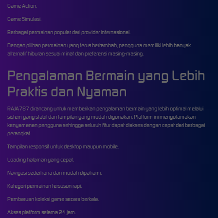
Game Action.
Game Simulasi.
Berbagai permainan populer dari provider internasional.
Dengan pilihan permainan yang terus bertambah, pengguna memiliki lebih banyak
alternatif hiburan sesuai minat dan preferensi masing-masing.
Pengalaman Bermain yang Lebih
Praktis dan Nyaman
RAJA787 dirancang untuk memberikan pengalaman bermain yang lebih optimal melalui
sistem yang stabil dan tampilan yang mudah digunakan. Platform ini mengutamakan
kenyamanan pengguna sehingga seluruh fitur dapat diakses dengan cepat dari berbagai
perangkat.
Tampilan responsif untuk desktop maupun mobile.
Loading halaman yang cepat.
Navigasi sederhana dan mudah dipahami.
Kategori permainan tersusun rapi.
Pembaruan koleksi game secara berkala.
Akses platform selama 24 jam.