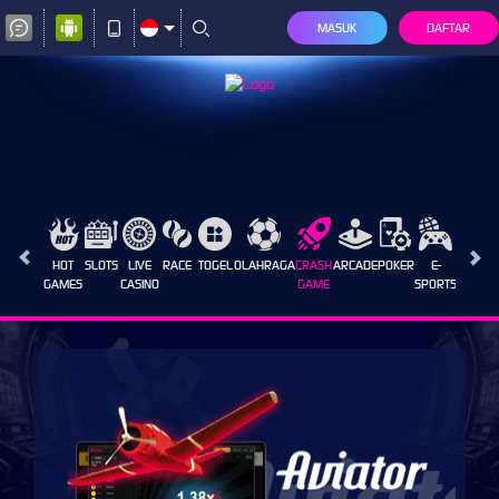
MASUK
DAFTAR
HOT
SLOTS
LIVE
RACE
TOGEL
OLAHRAGA
CRASH
ARCADE
POKER
E-
SABUN
GAMES
CASINO
GAME
SPORTS
AYAM