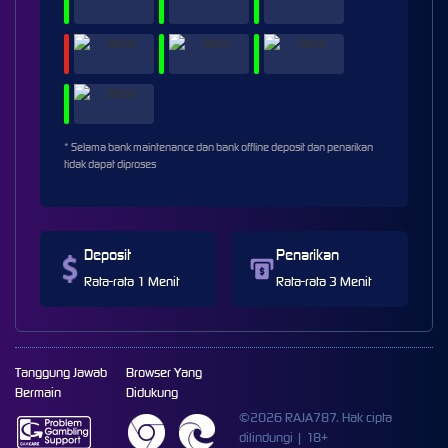
* Selama bank maintenance dan bank offline deposit dan penarikan
tidak dapat diproses
Deposit
Penarikan
Rata-rata 1 Menit
Rata-rata 3 Menit
Tanggung Jawab
Browser Yang
Bermain
Didukung
©2026 RAJA787. Hak cipta
dilindungi | 18+