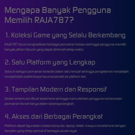
Mengapa Banyak Pengguna
Memilih RAJA787?
1. Koleksi Game yang Selalu Berkembang
RAJA787 terus menghadirkan berbagai permainan terbaru sehingga pengguna memiliki
banyak pilihan hiburan yang dapat dinikmati setiap waktu.
2. Satu Platform yang Lengkap
Seluruh kategori permainan tersedia dalam satu tempat sehingga pengalaman menjelajah
menjadi lebih praktis tanpa harus berpindah ke platform lain.
3. Tampilan Modern dan Responsif
Desain antarmuka dibuat sederhana sehingga memudahkan pengguna menemukan
permainan favorit hanya dalam beberapa langkah.
4. Akses dari Berbagai Perangkat
Platform dapat digunakan melalui komputer, laptop, tablet, maupun smartphone dengan
tampilan yang tetap optimal di berbagai ukuran layar.