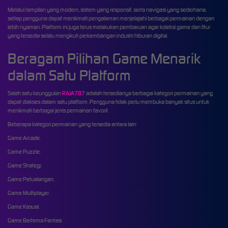
Melalui tampilan yang modern, sistem yang responsif, serta navigasi yang sederhana,
setiap pengguna dapat menikmati pengalaman menjelajahi berbagai permainan dengan
lebih nyaman. Platform ini juga terus melakukan pembaruan agar koleksi game dan fitur
yang tersedia selalu mengikuti perkembangan industri hiburan digital.
Beragam Pilihan Game Menarik
dalam Satu Platform
Salah satu keunggulan
RAJA787
adalah tersedianya berbagai kategori permainan yang
dapat diakses dalam satu platform. Pengguna tidak perlu membuka banyak situs untuk
menikmati berbagai jenis permainan favorit.
Beberapa kategori permainan yang tersedia antara lain:
Game Arcade.
Game Puzzle.
Game Strategi.
Game Petualangan.
Game Multiplayer.
Game Kasual.
Game Bertema Fantasi.