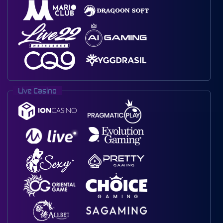
Live Casino