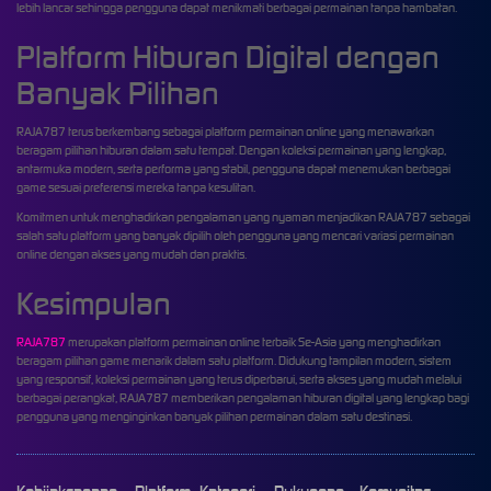
lebih lancar sehingga pengguna dapat menikmati berbagai permainan tanpa hambatan.
Platform Hiburan Digital dengan
Banyak Pilihan
RAJA787 terus berkembang sebagai platform permainan online yang menawarkan
beragam pilihan hiburan dalam satu tempat. Dengan koleksi permainan yang lengkap,
antarmuka modern, serta performa yang stabil, pengguna dapat menemukan berbagai
game sesuai preferensi mereka tanpa kesulitan.
Komitmen untuk menghadirkan pengalaman yang nyaman menjadikan RAJA787 sebagai
salah satu platform yang banyak dipilih oleh pengguna yang mencari variasi permainan
online dengan akses yang mudah dan praktis.
Kesimpulan
RAJA787
merupakan platform permainan online terbaik Se-Asia yang menghadirkan
beragam pilihan game menarik dalam satu platform. Didukung tampilan modern, sistem
yang responsif, koleksi permainan yang terus diperbarui, serta akses yang mudah melalui
berbagai perangkat, RAJA787 memberikan pengalaman hiburan digital yang lengkap bagi
pengguna yang menginginkan banyak pilihan permainan dalam satu destinasi.