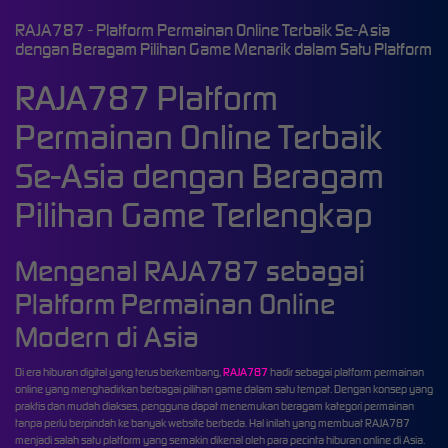
RAJA787 - Platform Permainan Online Terbaik Se-Asia
dengan Beragam Pilihan Game Menarik dalam Satu Platform
RAJA787 Platform
Permainan Online Terbaik
Se-Asia dengan Beragam
Pilihan Game Terlengkap
Mengenal RAJA787 sebagai
Platform Permainan Online
Modern di Asia
Di era hiburan digital yang terus berkembang,
RAJA787
hadir sebagai platform permainan
online yang menghadirkan berbagai pilihan game dalam satu tempat. Dengan konsep yang
praktis dan mudah diakses, pengguna dapat menemukan beragam kategori permainan
tanpa perlu berpindah ke banyak website berbeda. Hal inilah yang membuat RAJA787
menjadi salah satu platform yang semakin dikenal oleh para pecinta hiburan online di Asia.