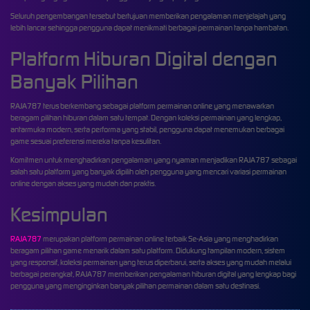
Seluruh pengembangan tersebut bertujuan memberikan pengalaman menjelajah yang
lebih lancar sehingga pengguna dapat menikmati berbagai permainan tanpa hambatan.
Platform Hiburan Digital dengan
Banyak Pilihan
RAJA787 terus berkembang sebagai platform permainan online yang menawarkan
beragam pilihan hiburan dalam satu tempat. Dengan koleksi permainan yang lengkap,
antarmuka modern, serta performa yang stabil, pengguna dapat menemukan berbagai
game sesuai preferensi mereka tanpa kesulitan.
Komitmen untuk menghadirkan pengalaman yang nyaman menjadikan RAJA787 sebagai
salah satu platform yang banyak dipilih oleh pengguna yang mencari variasi permainan
online dengan akses yang mudah dan praktis.
Kesimpulan
RAJA787
merupakan platform permainan online terbaik Se-Asia yang menghadirkan
beragam pilihan game menarik dalam satu platform. Didukung tampilan modern, sistem
yang responsif, koleksi permainan yang terus diperbarui, serta akses yang mudah melalui
berbagai perangkat, RAJA787 memberikan pengalaman hiburan digital yang lengkap bagi
pengguna yang menginginkan banyak pilihan permainan dalam satu destinasi.