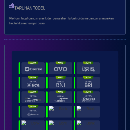
TARUHAN TOGEL
Platform togel yang menarik dari perusahan terbaik di dunia yang menawarkan
hadiah kemenangan besar