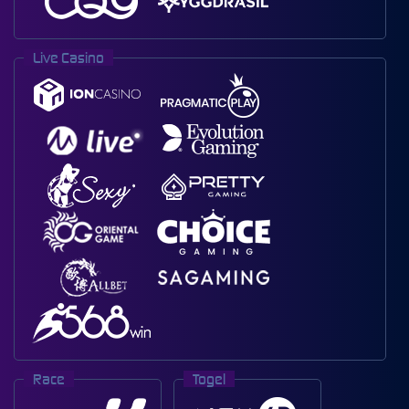
Live Casino
Race
Togel