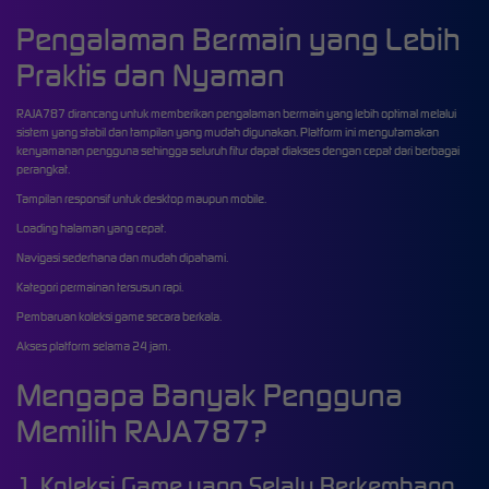
Pengalaman Bermain yang Lebih
Praktis dan Nyaman
RAJA787 dirancang untuk memberikan pengalaman bermain yang lebih optimal melalui
sistem yang stabil dan tampilan yang mudah digunakan. Platform ini mengutamakan
kenyamanan pengguna sehingga seluruh fitur dapat diakses dengan cepat dari berbagai
perangkat.
Tampilan responsif untuk desktop maupun mobile.
Loading halaman yang cepat.
Navigasi sederhana dan mudah dipahami.
Kategori permainan tersusun rapi.
Pembaruan koleksi game secara berkala.
Akses platform selama 24 jam.
Mengapa Banyak Pengguna
Memilih RAJA787?
1. Koleksi Game yang Selalu Berkembang