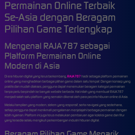
Permainan Online Terbaik
Se-Asia dengan Beragam
Pilihan Game Terlengkap
Mengenal RAJA787 sebagai
Platform Permainan Online
Modern di Asia
Di era hiburan digital yang terus berkembang,
RAJA787
hadir sebagai platform permainan
online yang menghadirkan berbagai pilihan game dalam satu tempat. Dengan konsep yang
praktis dan mudah diakses, pengguna dapat menemukan beragam kategori permainan
tanpa perlu berpindah ke banyak website berbeda. Hal inilah yang membuat RAJA787
menjadi salah satu platform yang semakin dikenal oleh para pecinta hiburan online di Asia.
Melalui tampilan yang modern, sistem yang responsif, serta navigasi yang sederhana,
setiap pengguna dapat menikmati pengalaman menjelajahi berbagai permainan dengan
lebih nyaman. Platform ini juga terus melakukan pembaruan agar koleksi game dan fitur
yang tersedia selalu mengikuti perkembangan industri hiburan digital.
Beragam Pilihan Game Menarik