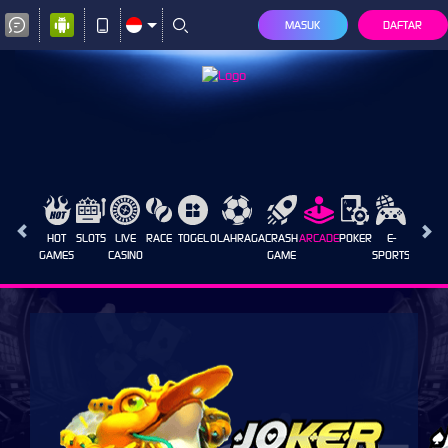
MASUK
DAFTAR
HOT
SLOTS
LIVE
RACE
TOGEL
OLAHRAGA
CRASH
ARCADE
POKER
E-
SABUN
GAMES
CASINO
GAME
SPORTS
AYAM