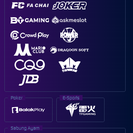
Poker
E-Sports
Sabung Ayam