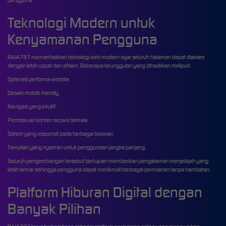
pengguna.
Teknologi Modern untuk
Kenyamanan Pengguna
RAJA787 memanfaatkan teknologi web modern agar seluruh halaman dapat diakses
dengan lebih cepat dan efisien. Beberapa keunggulan yang dihadirkan meliputi:
Optimasi performa website.
Desain mobile friendly.
Navigasi yang intuitif.
Pembaruan konten secara berkala.
Sistem yang responsif pada berbagai browser.
Tampilan yang nyaman untuk penggunaan jangka panjang.
Seluruh pengembangan tersebut bertujuan memberikan pengalaman menjelajah yang
lebih lancar sehingga pengguna dapat menikmati berbagai permainan tanpa hambatan.
Platform Hiburan Digital dengan
Banyak Pilihan