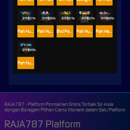
RTP
91%
RTP
86%
RTP
91%
RTP
83%
RTP
88%
Fish Hunter 2 EX-Newbie
Fish Hunter 2 EX-My Club
Bird Paradise
Fish Hunter Spongebob
Fish Haiba
RTP
84%
Fish Hunting: Li Kui Pi Yu
RAJA787 - Platform Permainan Online Terbaik Se-Asia
dengan Beragam Pilihan Game Menarik dalam Satu Platform
RAJA787 Platform