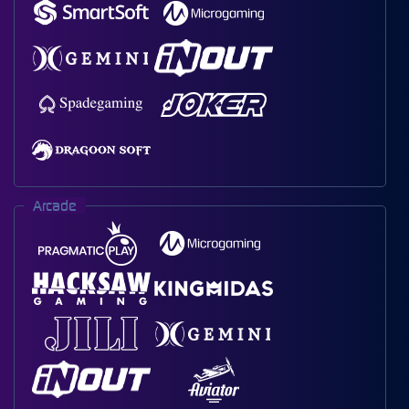
Arcade