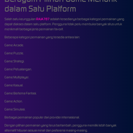
dalam Satu Platform
Salah satu keunggulan
RAJA787
adalah tersedianya berbagai kategori permainan yang
dapat diakses dalam satu platform. Pengguna tidak perlu membuka banyak situs untuk
menikmati berbagai jenis permainan favorit.
Beberapa kategori permainan yang tersedia antara lain:
Game Arcade.
Game Puzzle.
Game Strategi.
Game Petualangan.
Game Multiplayer.
Game Kasual.
Game Bertema Fantasi.
Game Action.
Game Simulasi.
Berbagai permainan populer dari provider internasional.
Dengan pilihan permainan yang terus bertambah, pengguna memiliki lebih banyak
alternatif hiburan sesuai minat dan preferensi masing-masing.