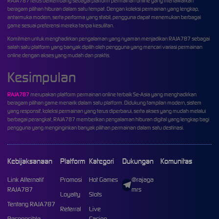
RAJA787 terus berkembang sebagai platform permainan online yang menawarkan
beragam pilihan hiburan dalam satu tempat. Dengan koleksi permainan yang lengkap,
antarmuka modern, serta performa yang stabil, pengguna dapat menemukan berbagai
game sesuai preferensi mereka tanpa kesulitan.
Komitmen untuk menghadirkan pengalaman yang nyaman menjadikan RAJA787 sebagai
salah satu platform yang banyak dipilih oleh pengguna yang mencari variasi permainan
online dengan akses yang mudah dan praktis.
Kesimpulan
RAJA787
merupakan platform permainan online terbaik Se-Asia yang menghadirkan
beragam pilihan game menarik dalam satu platform. Didukung tampilan modern, sistem
yang responsif, koleksi permainan yang terus diperbarui, serta akses yang mudah melalui
berbagai perangkat, RAJA787 memberikan pengalaman hiburan digital yang lengkap bagi
pengguna yang menginginkan banyak pilihan permainan dalam satu destinasi.
Kebijaksanaan
Platform
Kategori
Dukungan
Komunitas
Link Alternatif
Promosi
Hot Games
@rajaga
RAJA787
mrs
Loyalty
Slots
Tentang RAJA787
Referral
Live
Responsible
Casino