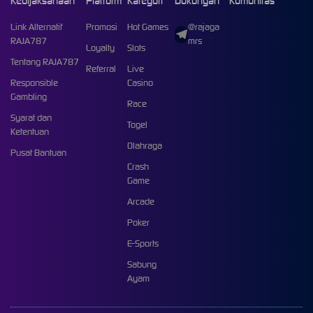
Kebijaksanaan
Platform
Kategori
Dukungan
Komunitas
Link Alternatif
Promosi
Hot Games
@rajaga
RAJA787
mrs
Loyalty
Slots
Tentang RAJA787
Referral
Live
Responsible
Casino
Gambling
Race
Syarat dan
Togel
Ketentuan
Olahraga
Pusat Bantuan
Crash
Game
Arcade
Poker
E-Sports
Sabung
Ayam