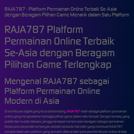
RAJA787 - Platform Permainan Online Terbaik Se-Asia
dengan Beragam Pilihan Game Menarik dalam Satu Platform
RAJA787 Platform
Permainan Online Terbaik
Se-Asia dengan Beragam
Pilihan Game Terlengkap
Mengenal RAJA787 sebagai
Platform Permainan Online
Modern di Asia
Di era hiburan digital yang terus berkembang,
RAJA787
hadir sebagai platform permainan
online yang menghadirkan berbagai pilihan game dalam satu tempat. Dengan konsep yang
praktis dan mudah diakses, pengguna dapat menemukan beragam kategori permainan
tanpa perlu berpindah ke banyak website berbeda. Hal inilah yang membuat RAJA787
menjadi salah satu platform yang semakin dikenal oleh para pecinta hiburan online di Asia.