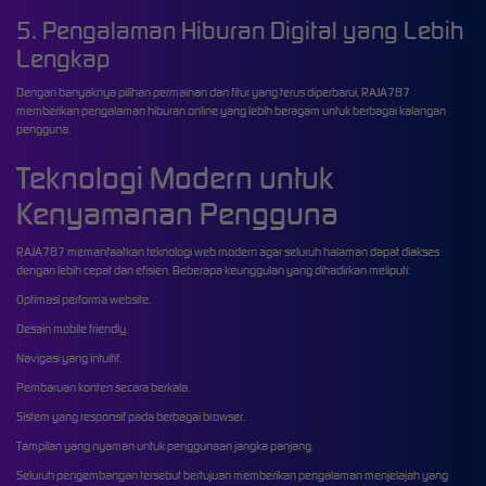
5. Pengalaman Hiburan Digital yang Lebih
Lengkap
Dengan banyaknya pilihan permainan dan fitur yang terus diperbarui, RAJA787
memberikan pengalaman hiburan online yang lebih beragam untuk berbagai kalangan
pengguna.
Teknologi Modern untuk
Kenyamanan Pengguna
RAJA787 memanfaatkan teknologi web modern agar seluruh halaman dapat diakses
dengan lebih cepat dan efisien. Beberapa keunggulan yang dihadirkan meliputi:
Optimasi performa website.
Desain mobile friendly.
Navigasi yang intuitif.
Pembaruan konten secara berkala.
Sistem yang responsif pada berbagai browser.
Tampilan yang nyaman untuk penggunaan jangka panjang.
Seluruh pengembangan tersebut bertujuan memberikan pengalaman menjelajah yang