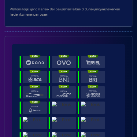
Platform togel yang menarik dari perusahan terbaik di dunia yang menawarkan
hadiah kemenangan besar