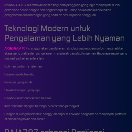
Nama RAJA787 membawa konsep bagi para pengguna yang ingin menjelajahi dunia
permainan online dengan semangat kompetitif. Setiap permainan menawarkan
pengalaman dan tantangan yang berbeda sesuai pilihan pengguna.
Teknologi Modern untuk
Pengalaman yang Lebih Nyaman
AKSES RAJA787
menggunakan pendekatan teknologi web modern untuk menghadirkan
akses yang praktis dan pengalaman menjelajah yang lebih nyaman. Beberapa aspek yang
menjadi perhatian antara lain:
Optimasi performa halaman.
Desain mobile friendly.
Navigasi yang intuitif.
Struktur kategori yang rapi.
Pembaruan konten secara berkala.
Kompatibilitas dengan berbagai browser dan perangkat.
Dengan dukungan tersebut, pengguna dapat menikmati pengalaman menjelajahi platform
secara lebih praktis dan efisien.