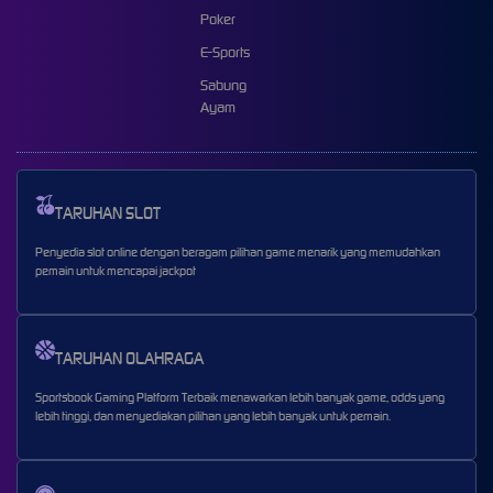
Poker
E-Sports
Sabung
Ayam
TARUHAN SLOT
Penyedia slot online dengan beragam pilihan game menarik yang memudahkan
pemain untuk mencapai jackpot
TARUHAN OLAHRAGA
Sportsbook Gaming Platform Terbaik menawarkan lebih banyak game, odds yang
lebih tinggi, dan menyediakan pilihan yang lebih banyak untuk pemain.