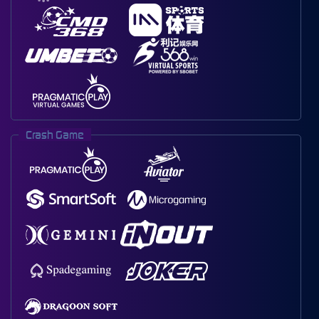
Crash Game