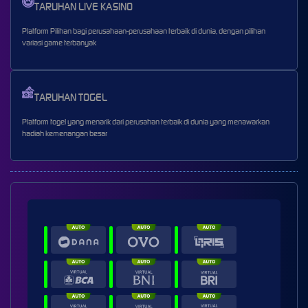
TARUHAN LIVE KASINO
Platform Pilihan bagi perusahaan-perusahaan terbaik di dunia, dengan pilihan
variasi game terbanyak
TARUHAN TOGEL
Platform togel yang menarik dari perusahan terbaik di dunia yang menawarkan
hadiah kemenangan besar