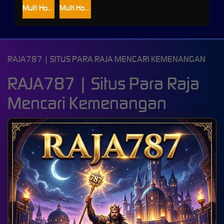
Multi Hot 5 Wild
Multi Hot Wild Ways
RAJA787 | SITUS PARA RAJA MENCARI KEMENANGAN
RAJA787 | Situs Para Raja
Mencari Kemenangan