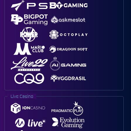
Live Casino