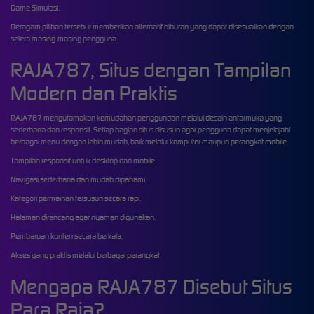
Game Simulasi.
Beragam pilihan tersebut memberikan alternatif hiburan yang dapat disesuaikan dengan
selera masing-masing pengguna.
RAJA787, Situs dengan Tampilan
Modern dan Praktis
RAJA787 mengutamakan kemudahan penggunaan melalui desain antarmuka yang
sederhana dan responsif. Setiap bagian situs disusun agar pengguna dapat menjelajahi
berbagai menu dengan lebih mudah, baik melalui komputer maupun perangkat mobile.
Tampilan responsif untuk desktop dan mobile.
Navigasi sederhana dan mudah dipahami.
Kategori permainan tersusun secara rapi.
Halaman dirancang agar nyaman digunakan.
Pembaruan konten secara berkala.
Akses yang praktis melalui berbagai perangkat.
Mengapa RAJA787 Disebut Situs
Para Raja?