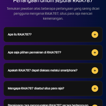
Pertanyaan Umum Seputar RAJA787
Temukan jawaban atas beberapa pertanyaan yang sering dicari
pengguna mengenai RAJA787, situs para raja mencari
kemenangan.
+
Apa itu RAJA787?
+
Apa saja pilihan permainan di RAJA787?
+
Apakah RAJA787 dapat diakses melalui smartphone?
+
Mengapa RAJA787 disebut situs para raja?
Bagaimana cara menggunakan RAJA787 secara bertanggung