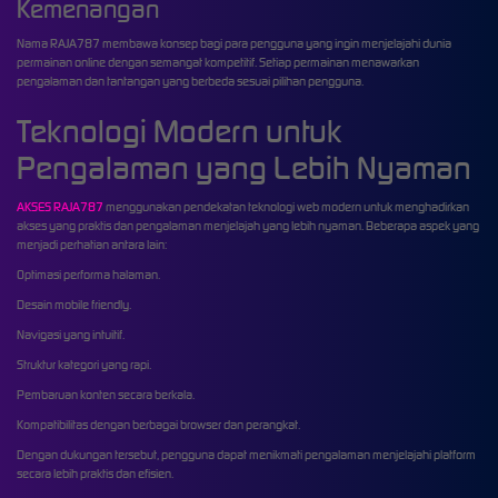
Kemenangan
Nama RAJA787 membawa konsep bagi para pengguna yang ingin menjelajahi dunia
permainan online dengan semangat kompetitif. Setiap permainan menawarkan
pengalaman dan tantangan yang berbeda sesuai pilihan pengguna.
Teknologi Modern untuk
Pengalaman yang Lebih Nyaman
AKSES RAJA787
menggunakan pendekatan teknologi web modern untuk menghadirkan
akses yang praktis dan pengalaman menjelajah yang lebih nyaman. Beberapa aspek yang
menjadi perhatian antara lain:
Optimasi performa halaman.
Desain mobile friendly.
Navigasi yang intuitif.
Struktur kategori yang rapi.
Pembaruan konten secara berkala.
Kompatibilitas dengan berbagai browser dan perangkat.
Dengan dukungan tersebut, pengguna dapat menikmati pengalaman menjelajahi platform
secara lebih praktis dan efisien.