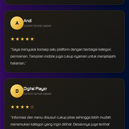
Andi
A
Contoh format ulasan
★★★★★
“Saya menyukai konsep satu platform dengan berbagai kategori
permainan. Tampilan mobile juga cukup nyaman untuk menjelajahi
halaman.”
Digital Player
D
Contoh format ulasan
★★★★☆
“Informasi dan menu disusun cukup jelas sehingga lebih mudah
menemukan kategori yang ingin dilihat. Desainnya juga terlihat