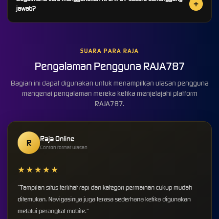
+
jawab?
SUARA PARA RAJA
Pengalaman Pengguna RAJA787
Bagian ini dapat digunakan untuk menampilkan ulasan pengguna
mengenai pengalaman mereka ketika menjelajahi platform
RAJA787.
Raja Online
R
Contoh format ulasan
★★★★★
“Tampilan situs terlihat rapi dan kategori permainan cukup mudah
ditemukan. Navigasinya juga terasa sederhana ketika digunakan
melalui perangkat mobile.”