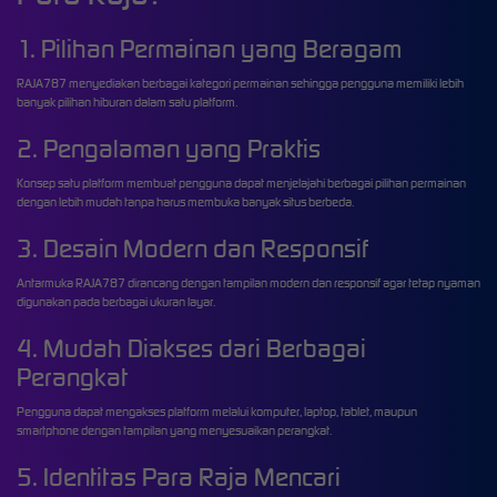
1. Pilihan Permainan yang Beragam
RAJA787 menyediakan berbagai kategori permainan sehingga pengguna memiliki lebih
banyak pilihan hiburan dalam satu platform.
2. Pengalaman yang Praktis
Konsep satu platform membuat pengguna dapat menjelajahi berbagai pilihan permainan
dengan lebih mudah tanpa harus membuka banyak situs berbeda.
3. Desain Modern dan Responsif
Antarmuka RAJA787 dirancang dengan tampilan modern dan responsif agar tetap nyaman
digunakan pada berbagai ukuran layar.
4. Mudah Diakses dari Berbagai
Perangkat
Pengguna dapat mengakses platform melalui komputer, laptop, tablet, maupun
smartphone dengan tampilan yang menyesuaikan perangkat.
5. Identitas Para Raja Mencari