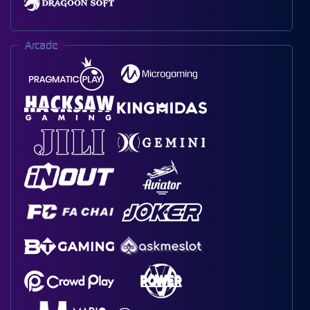
Arcade