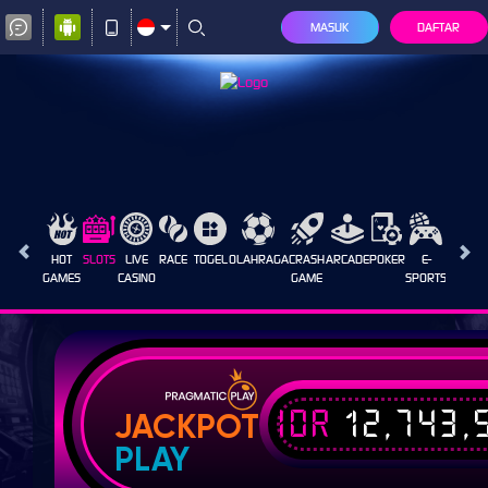
MASUK
DAFTAR
HOT
SLOTS
LIVE
RACE
TOGEL
OLAHRAGA
CRASH
ARCADE
POKER
E-
SABUN
GAMES
CASINO
GAME
SPORTS
AYAM
IDR
12,743,
JACKPOT
PLAY