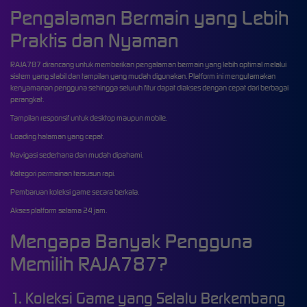
Pengalaman Bermain yang Lebih
Praktis dan Nyaman
RAJA787 dirancang untuk memberikan pengalaman bermain yang lebih optimal melalui
sistem yang stabil dan tampilan yang mudah digunakan. Platform ini mengutamakan
kenyamanan pengguna sehingga seluruh fitur dapat diakses dengan cepat dari berbagai
perangkat.
Tampilan responsif untuk desktop maupun mobile.
Loading halaman yang cepat.
Navigasi sederhana dan mudah dipahami.
Kategori permainan tersusun rapi.
Pembaruan koleksi game secara berkala.
Akses platform selama 24 jam.
Mengapa Banyak Pengguna
Memilih RAJA787?
1. Koleksi Game yang Selalu Berkembang