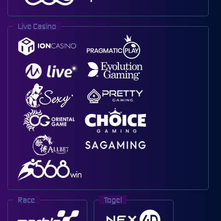
Live Casino
Race
Togel