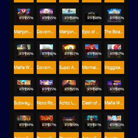
RTP
95%
RTP
95%
RTP
98%
RTP
98%
RTP
95%
Mahjong of the Phoenix
Government Joke
Mahjong of the White Tiger
Epic of Aztec
The Beat of Olympus 1000
RTP
96%
RTP
96%
RTP
97%
RTP
96%
RTP
97%
Mafia Ways
Government Disco
Super Ace X
Mermaid's Market
Veggies Bonanza
RTP
96%
RTP
95%
RTP
95%
RTP
98%
RTP
98%
Subway Runner
Neko Reborn
Aztec Legend
Clash of War
Mafia Ways II : Metro Haven Heist
RTP
84%
RTP
87%
RTP
89%
RTP
91%
RTP
93%