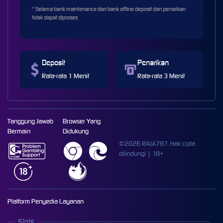
* Selama bank maintenance dan bank offline deposit dan penarikan
tidak dapat diproses
Deposit
Penarikan
Rata-rata 1 Menit
Rata-rata 3 Menit
Tanggung Jawab
Browser Yang
Bermain
Didukung
©2026 RAJA787. Hak cipta
dilindungi | 18+
Platform Penyedia Layanan
Slots