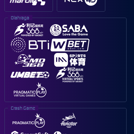
Olahraga
Crash Game