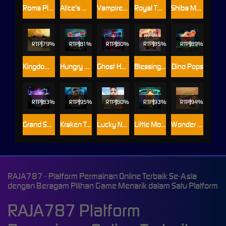
Roma Plus
Alice's Wonder
Vampire Hunter
Royal Thai Dessert
Shiba Mogul
RTP
79%
RTP
81%
RTP
80%
RTP
85%
RTP
89%
Kingdom Z
Hungry Krahung
Ghost House
Blessing of the Ox
Dino Pops
RTP
83%
RTP
95%
RTP
80%
RTP
93%
RTP
94%
Grand Shine
Kraken Treasure
Lucky NangKwak
Little Monster
Wonder Cuisine
RAJA787 - Platform Permainan Online Terbaik Se-Asia
dengan Beragam Pilihan Game Menarik dalam Satu Platform
RAJA787 Platform