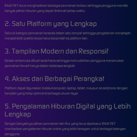
RAJA787 terus menghadirkan berbagai permainan terbaru sehingga pengguna memiliki
banyak pilihan hiburan yang dapat dinikmati setiap waktu.
2. Satu Platform yang Lengkap
Seluruh kategori permainan tersedia dalam satu tempat sehingga pengalaman menjelajah
menjadi lebih praktis tanpa harus berpindah ke platform lain.
3. Tampilan Modern dan Responsif
Desain antarmuka dibuat sederhana sehingga memudahkan pengguna menemukan
permainan favorit hanya dalam beberapa langkah.
4. Akses dari Berbagai Perangkat
Platform dapat digunakan melalui komputer, laptop, tablet, maupun smartphone dengan
tampilan yang tetap optimal di berbagai ukuran layar.
5. Pengalaman Hiburan Digital yang Lebih
Lengkap
Dengan banyaknya pilihan permainan dan fitur yang terus diperbarui, RAJA787
memberikan pengalaman hiburan online yang lebih beragam untuk berbagai kalangan
pengguna.