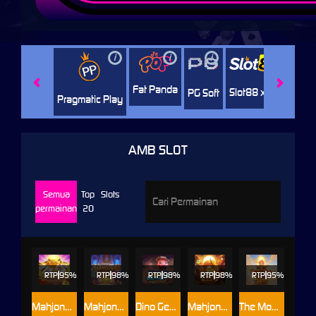
i
i
i
i
i
Facha
Fat Panda
Slot88 x PP
PG Soft
Pragmatic Play
AMB SLOT
Semua
Top
Slots
permainan
20
RTP
95%
RTP
98%
RTP
98%
RTP
98%
RTP
95%
Mahjong Legend
Mahjong Legend Xmas
Dino Gems
Mahjong Legacy
The Monkey King