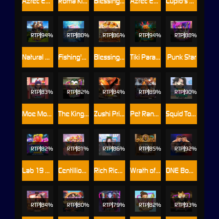
Aztec Empire
Roma Kingdom
Blessing of the Dragon
Aztec Empire 1000
Cupid's Garden
RTP
94%
RTP
80%
RTP
86%
RTP
94%
RTP
88%
Natural Ace
Fishing's Paradise
Blessing of the Tiger
Tiki Paradise
Punk Star
RTP
83%
RTP
82%
RTP
84%
RTP
89%
RTP
90%
Moe Moe Cute
The King Joker
Zushi Prime
Pet Ranger
Squid Toon
RTP
82%
RTP
81%
RTP
86%
RTP
85%
RTP
92%
Lab 19 Mania
Centillion Gods
Rich Rich Water
Wrath of Egypt
ONE Boxing
RTP
84%
RTP
80%
RTP
79%
RTP
82%
RTP
93%