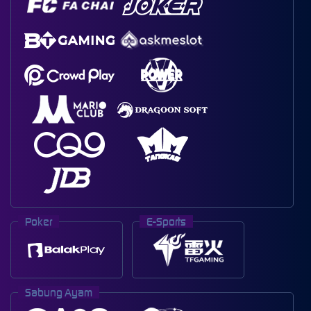
Poker
E-Sports
Sabung Ayam