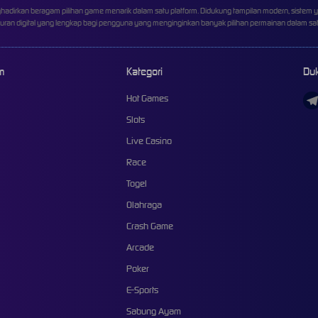
dirkan beragam pilihan game menarik dalam satu platform. Didukung tampilan modern, sistem yan
an digital yang lengkap bagi pengguna yang menginginkan banyak pilihan permainan dalam satu
m
Kategori
Du
Hot Games
Slots
Live Casino
Race
Togel
Olahraga
Crash Game
Arcade
Poker
E-Sports
Sabung Ayam