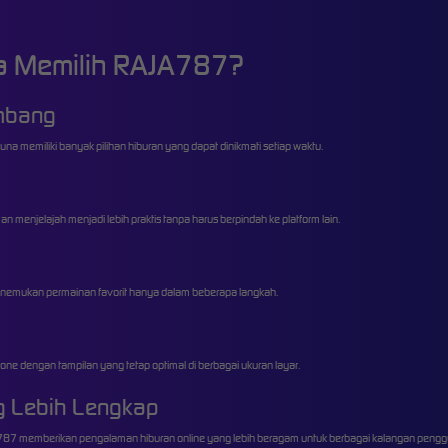
 Memilih RAJA787?
embang
 memiliki banyak pilihan hiburan yang dapat dinikmati setiap waktu.
 menjelajah menjadi lebih praktis tanpa harus berpindah ke platform lain.
emukan permainan favorit hanya dalam beberapa langkah.
one dengan tampilan yang tetap optimal di berbagai ukuran layar.
ng Lebih Lengkap
JA787 memberikan pengalaman hiburan online yang lebih beragam untuk berbagai kalangan pengg