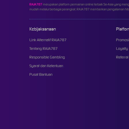
RAJA787
merupakan platform permainan online terbaik Se-Asia yang mengha
mudah melalui berbagai perangkat, RAJA787 memberikan pengalaman hibur
Kebijaksanaan
Platfor
Link Alternatif RAJA787
Promosi
Tentang RAJA787
Loyalty
Responsible Gambling
Referral
Syarat dan Ketentuan
Pusat Bantuan