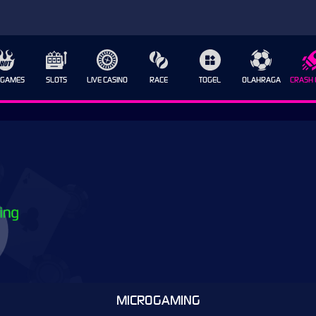
 GAMES
SLOTS
LIVE CASINO
RACE
TOGEL
OLAHRAGA
CRASH
MICROGAMING