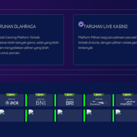
RUHAN OLAHRAGA
TARUHAN LIVE KASINO
ook Gaming Platform Terbaik
Platform Pilihan bagi perusahaan-perusa
kan lebih banyak game, odds yang lebih
terbaik di dunia, dengan pilihan variasi g
 dan menyediakan pilihan yang lebih
terbanyak
untuk pemain.