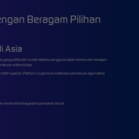
m
engan Beragam Pilihan
i Asia
nsep yang praktis dan mudah diakses, pengguna dapat menemukan beragam
hiburan online di Asia.
 lebih nyaman. Platform ini juga terus melakukan pembaruan agar koleksi
 menikmati berbagai jenis permainan favorit.