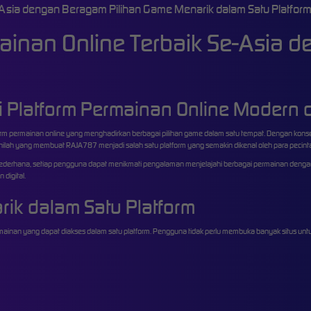
-Asia dengan Beragam Pilihan Game Menarik dalam Satu Platfor
inan Online Terbaik Se-Asia d
Platform Permainan Online Modern d
form permainan online yang menghadirkan berbagai pilihan game dalam satu tempat. Dengan ko
nilah yang membuat RAJA787 menjadi salah satu platform yang semakin dikenal oleh para pecinta 
g sederhana, setiap pengguna dapat menikmati pengalaman menjelajahi berbagai permainan dengan
 digital.
ik dalam Satu Platform
mainan yang dapat diakses dalam satu platform. Pengguna tidak perlu membuka banyak situs untuk