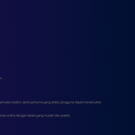
n.
tarmuka modern, serta performa yang stabil, pengguna dapat menemukan
nan online dengan akses yang mudah dan praktis.