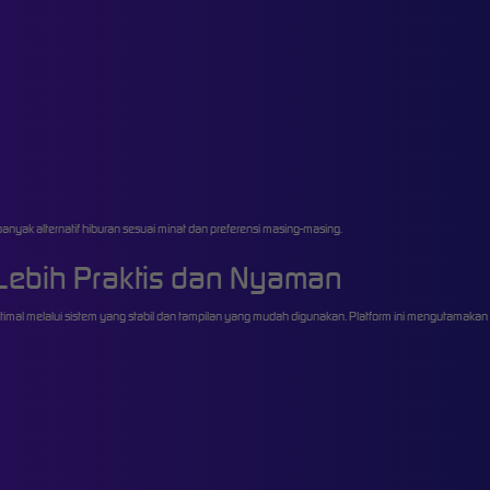
anyak alternatif hiburan sesuai minat dan preferensi masing-masing.
ebih Praktis dan Nyaman
mal melalui sistem yang stabil dan tampilan yang mudah digunakan. Platform ini mengutamakan