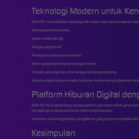
Teknologi Modern untuk K
RAJA787 memanfaatkan teknologi web modern agar seluruh halaman dapat d
Optimasi performa website.
Desain mobile friendly.
Navigasi yang intuitif.
Pembaruan konten secara berkala.
Sistem yang responsif pada berbagai browser.
Tampilan yang nyaman untuk penggunaan jangka panjang.
Seluruh pengembangan tersebut bertujuan memberikan pengalaman menjel
Platform Hiburan Digital de
RAJA787 terus berkembang sebagai platform permainan online yang menaw
berbagai game sesuai preferensi mereka tanpa kesulitan.
Komitmen untuk menghadirkan pengalaman yang nyaman menjadikan RAJA787
Kesimpulan