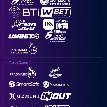
Crash Game