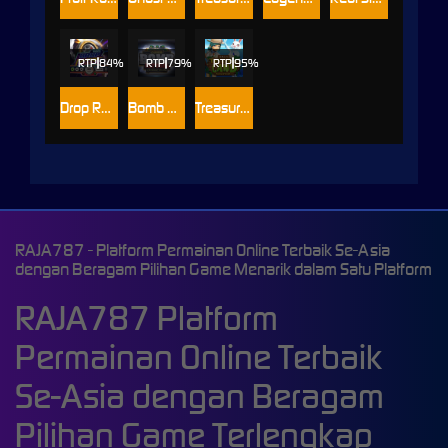
RTP
84%
RTP
79%
RTP
95%
Drop Racing
Bomb Defusal
Treasure Land
RAJA787 - Platform Permainan Online Terbaik Se-Asia
dengan Beragam Pilihan Game Menarik dalam Satu Platform
RAJA787 Platform
Permainan Online Terbaik
Se-Asia dengan Beragam
Pilihan Game Terlengkap