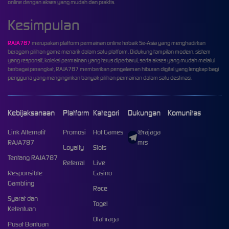
online dengan akses yang mudah dan praktis.
Kesimpulan
RAJA787
merupakan platform permainan online terbaik Se-Asia yang menghadirkan
beragam pilihan game menarik dalam satu platform. Didukung tampilan modern, sistem
yang responsif, koleksi permainan yang terus diperbarui, serta akses yang mudah melalui
berbagai perangkat, RAJA787 memberikan pengalaman hiburan digital yang lengkap bagi
pengguna yang menginginkan banyak pilihan permainan dalam satu destinasi.
Kebijaksanaan
Platform
Kategori
Dukungan
Komunitas
Link Alternatif
Promosi
Hot Games
@rajaga
RAJA787
mrs
Loyalty
Slots
Tentang RAJA787
Referral
Live
Responsible
Casino
Gambling
Race
Syarat dan
Togel
Ketentuan
Olahraga
Pusat Bantuan