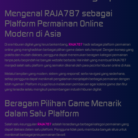
Mengenal RAJA787 sebagai
Platform Permainan Online
Modern di Asia
Di era hiburan digital yang terus berkembang,
RAJA787
hadir sebagai platform permainan
online yang menghadirkan berbagai pilihan game dalam satu tempat. Dengan konsep yang
praktis dan mudah diakses, pengguna dapat menemukan beragam kategori permainan
tanpa perlu berpindah ke banyak website berbeda. Hal inilah yang membuat RAJA787
menjadi salah satu platform yang semakin dikenal oleh para pecinta hiburan online di Asia.
Melalui tampilan yang modern, sistem yang responsif, serta navigasi yang sederhana,
setiap pengguna dapat menikmati pengalaman menjelajahi berbagai permainan dengan
lebih nyaman. Platform ini juga terus melakukan pembaruan agar koleksi game dan fitur
yang tersedia selalu mengikuti perkembangan industri hiburan digital.
Beragam Pilihan Game Menarik
dalam Satu Platform
Salah satu keunggulan
RAJA787
adalah tersedianya berbagai kategori permainan yang
dapat diakses dalam satu platform. Pengguna tidak perlu membuka banyak situs untuk
menikmati berbagai jenis permainan favorit.