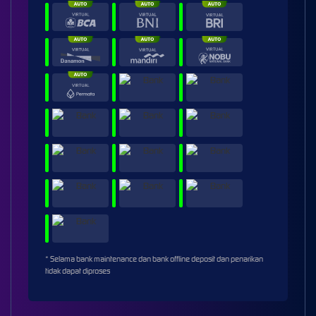
* Selama bank maintenance dan bank offline deposit dan penarikan
tidak dapat diproses