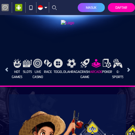
MASUK
DAFTAR
HOT
SLOTS
LIVE
RACE
TOGEL
OLAHRAGA
CRASH
ARCADE
POKER
E-
SABUN
GAMES
CASINO
GAME
SPORTS
AYAM