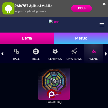
×
RAJA787 Aplikasi Mobile
UNDUH
Jangan tampilkan lagi hari ini
Daftar
Masuk
SINO
RACE
TOGEL
OLAHRAGA
CRASH GAME
ARCADE
Crowd Play