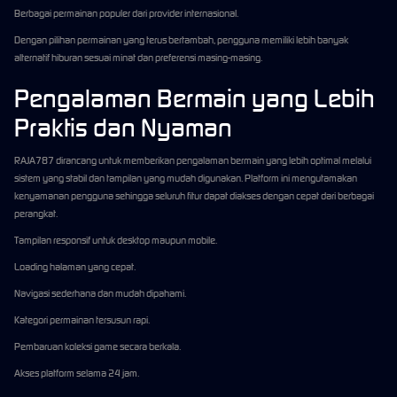
Berbagai permainan populer dari provider internasional.
Dengan pilihan permainan yang terus bertambah, pengguna memiliki lebih banyak
alternatif hiburan sesuai minat dan preferensi masing-masing.
Pengalaman Bermain yang Lebih
Praktis dan Nyaman
RAJA787 dirancang untuk memberikan pengalaman bermain yang lebih optimal melalui
sistem yang stabil dan tampilan yang mudah digunakan. Platform ini mengutamakan
kenyamanan pengguna sehingga seluruh fitur dapat diakses dengan cepat dari berbagai
perangkat.
Tampilan responsif untuk desktop maupun mobile.
Loading halaman yang cepat.
Navigasi sederhana dan mudah dipahami.
Kategori permainan tersusun rapi.
Pembaruan koleksi game secara berkala.
Akses platform selama 24 jam.