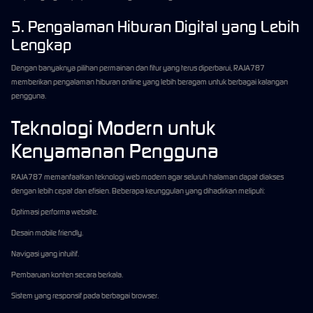
5. Pengalaman Hiburan Digital yang Lebih
Lengkap
Dengan banyaknya pilihan permainan dan fitur yang terus diperbarui, RAJA787
memberikan pengalaman hiburan online yang lebih beragam untuk berbagai kalangan
pengguna.
Teknologi Modern untuk
Kenyamanan Pengguna
RAJA787 memanfaatkan teknologi web modern agar seluruh halaman dapat diakses
dengan lebih cepat dan efisien. Beberapa keunggulan yang dihadirkan meliputi:
Optimasi performa website.
Desain mobile friendly.
Navigasi yang intuitif.
Pembaruan konten secara berkala.
Sistem yang responsif pada berbagai browser.