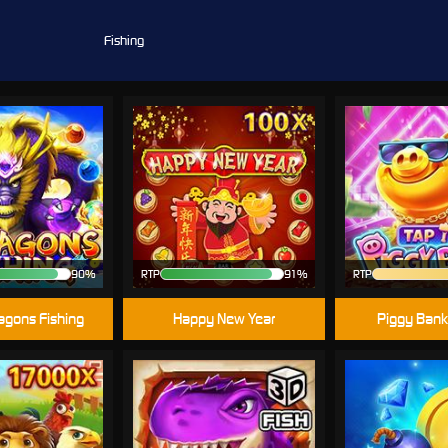
Fishing
90%
RTP
91%
RTP
agons Fishing
Happy New Year
Piggy Bank