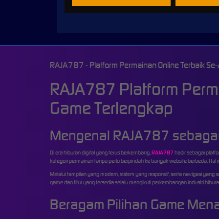
RAJA787 - Platform Permainan Online Terbaik Se
RAJA787 Platform Perma
Game Terlengkap
Mengenal RAJA787 sebagai 
Di era hiburan digital yang terus berkembang,
RAJA787
hadir sebagai plat
kategori permainan tanpa perlu berpindah ke banyak website berbeda. Hal i
Melalui tampilan yang modern, sistem yang responsif, serta navigasi yan
game dan fitur yang tersedia selalu mengikuti perkembangan industri hiburan
Beragam Pilihan Game Menar