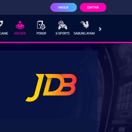
MASUK
DAFTAR
 GAME
ARCADE
POKER
E-SPORTS
SABUNG AYAM
PROMOSI