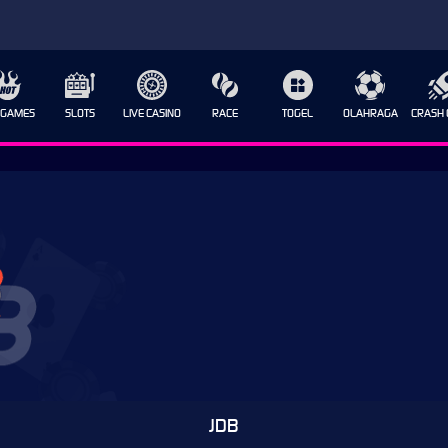
 GAMES
SLOTS
LIVE CASINO
RACE
TOGEL
OLAHRAGA
CRASH
JDB