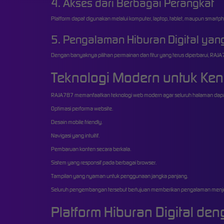
4. Akses dari Berbagai Perangkat
Platform dapat digunakan melalui komputer, laptop, tablet, maupun smartph
5. Pengalaman Hiburan Digital ya
Dengan banyaknya pilihan permainan dan fitur yang terus diperbarui, RA
Teknologi Modern untuk K
RAJA787 memanfaatkan teknologi web modern agar seluruh halaman dapat d
Optimasi performa website.
Desain mobile friendly.
Navigasi yang intuitif.
Pembaruan konten secara berkala.
Sistem yang responsif pada berbagai browser.
Tampilan yang nyaman untuk penggunaan jangka panjang.
Seluruh pengembangan tersebut bertujuan memberikan pengalaman menjel
Platform Hiburan Digital de