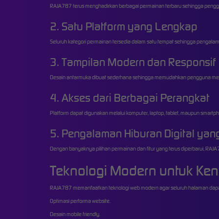
RAJA787 terus menghadirkan berbagai permainan terbaru sehingga pengguna
2. Satu Platform yang Lengkap
Seluruh kategori permainan tersedia dalam satu tempat sehingga pengalaman
3. Tampilan Modern dan Responsif
Desain antarmuka dibuat sederhana sehingga memudahkan pengguna men
4. Akses dari Berbagai Perangkat
Platform dapat digunakan melalui komputer, laptop, tablet, maupun smartph
5. Pengalaman Hiburan Digital ya
Dengan banyaknya pilihan permainan dan fitur yang terus diperbarui, RA
Teknologi Modern untuk K
RAJA787 memanfaatkan teknologi web modern agar seluruh halaman dapat d
Optimasi performa website.
Desain mobile friendly.