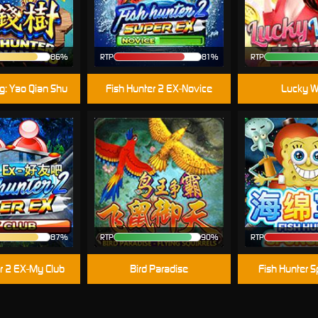
86%
RTP
81%
RTP
g: Yao Qian Shu
Fish Hunter 2 EX-Novice
Lucky W
87%
RTP
90%
RTP
r 2 EX-My Club
Bird Paradise
Fish Hunter 