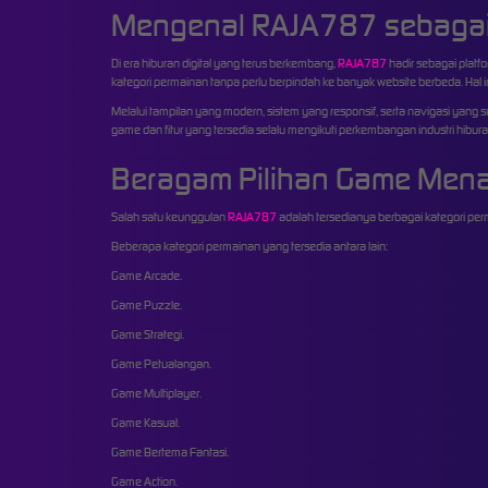
Mengenal RAJA787 sebagai 
Di era hiburan digital yang terus berkembang,
RAJA787
hadir sebagai plat
kategori permainan tanpa perlu berpindah ke banyak website berbeda. Hal i
Melalui tampilan yang modern, sistem yang responsif, serta navigasi yan
game dan fitur yang tersedia selalu mengikuti perkembangan industri hiburan
Beragam Pilihan Game Menar
Salah satu keunggulan
RAJA787
adalah tersedianya berbagai kategori per
Beberapa kategori permainan yang tersedia antara lain:
Game Arcade.
Game Puzzle.
Game Strategi.
Game Petualangan.
Game Multiplayer.
Game Kasual.
Game Bertema Fantasi.
Game Action.