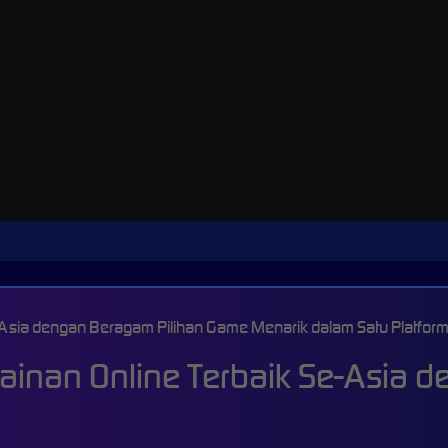
-Asia dengan Beragam Pilihan Game Menarik dalam Satu Platfor
inan Online Terbaik Se-Asia d