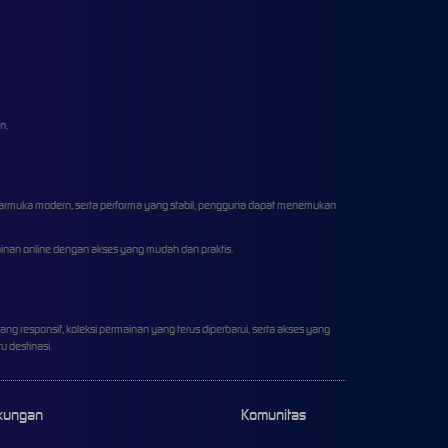
n.
tarmuka modern, serta performa yang stabil, pengguna dapat menemukan
nan online dengan akses yang mudah dan praktis.
g responsif, koleksi permainan yang terus diperbarui, serta akses yang
 destinasi.
kungan
Komunitas