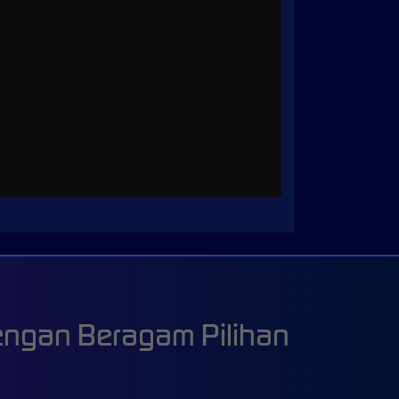
m
engan Beragam Pilihan