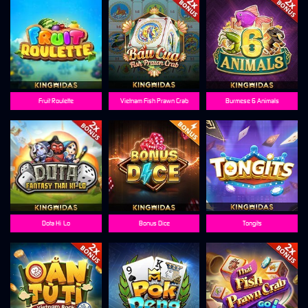
Fruit Roulette
Vietnam Fish Prawn Crab
Burmese 6 Animals
Dota Hi-Lo
Bonus Dice
Tongits