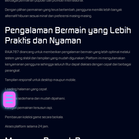
Berbagai permainan populer dari provider internasional.
Dengan pilihan permainan yang terus bertambah, pengguna memiliki lebih banyak
alternatif hiburan sesuai minat dan preferensi masing-masing.
Pengalaman Bermain yang Lebih
Praktis dan Nyaman
RAJA787 dirancang untuk memberikan pengalaman bermain yang lebih optimal melalui
sistem yang stabil dan tampilan yang mudah digunakan. Platform ini mengutamakan
kenyamanan pengguna sehingga seluruh fitur dapat diakses dengan cepat dari berbagai
perangkat.
Tampilan responsif untuk desktop maupun mobile.
Loading halaman yang cepat.
Navigasi sederhana dan mudah dipahami.
Kategori permainan tersusun rapi.
Pembaruan koleksi game secara berkala.
Akses platform selama 24 jam.