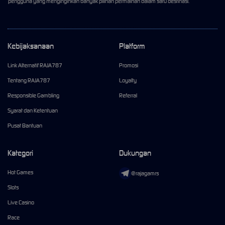
pengguna yang menginginkan banyak pilihan permainan dalam satu destinasi.
Kebijaksanaan
Platform
Link Alternatif RAJA787
Promosi
Tentang RAJA787
Loyalty
Responsible Gambling
Referral
Syarat dan Ketentuan
Pusat Bantuan
Kategori
Dukungan
Hot Games
@rajagamrs
Slots
Live Casino
Race