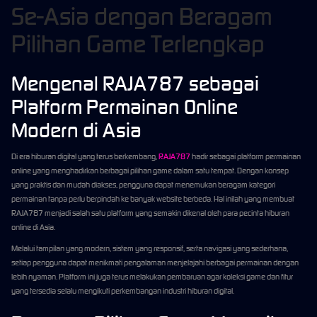
Se-Asia dengan Beragam
Pilihan Game Terlengkap
Mengenal RAJA787 sebagai
Platform Permainan Online
Modern di Asia
Di era hiburan digital yang terus berkembang,
RAJA787
hadir sebagai platform permainan
online yang menghadirkan berbagai pilihan game dalam satu tempat. Dengan konsep
yang praktis dan mudah diakses, pengguna dapat menemukan beragam kategori
permainan tanpa perlu berpindah ke banyak website berbeda. Hal inilah yang membuat
RAJA787 menjadi salah satu platform yang semakin dikenal oleh para pecinta hiburan
online di Asia.
Melalui tampilan yang modern, sistem yang responsif, serta navigasi yang sederhana,
setiap pengguna dapat menikmati pengalaman menjelajahi berbagai permainan dengan
lebih nyaman. Platform ini juga terus melakukan pembaruan agar koleksi game dan fitur
yang tersedia selalu mengikuti perkembangan industri hiburan digital.