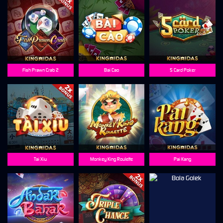
Fish Prawn Crab 2
Bai Cao
5 Card Poker
Tai Xiu
Monkey King Roulette
Pai Kang