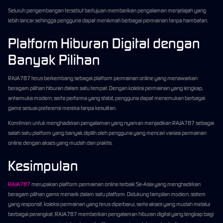
Seluruh pengembangan tersebut bertujuan memberikan pengalaman menjelajah yang
lebih lancar sehingga pengguna dapat menikmati berbagai permainan tanpa hambatan.
Platform Hiburan Digital dengan
Banyak Pilihan
RAJA787 terus berkembang sebagai platform permainan online yang menawarkan
beragam pilihan hiburan dalam satu tempat. Dengan koleksi permainan yang lengkap,
antarmuka modern, serta performa yang stabil, pengguna dapat menemukan berbagai
game sesuai preferensi mereka tanpa kesulitan.
Komitmen untuk menghadirkan pengalaman yang nyaman menjadikan RAJA787 sebagai
salah satu platform yang banyak dipilih oleh pengguna yang mencari variasi permainan
online dengan akses yang mudah dan praktis.
Kesimpulan
RAJA787
merupakan platform permainan online terbaik Se-Asia yang menghadirkan
beragam pilihan game menarik dalam satu platform. Didukung tampilan modern, sistem
yang responsif, koleksi permainan yang terus diperbarui, serta akses yang mudah melalui
berbagai perangkat, RAJA787 memberikan pengalaman hiburan digital yang lengkap bagi