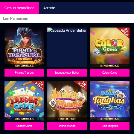
Semua permainan
Arcade
Pirate's Tresure
Speedy Andar Bahar
Colour Game
Ladder Game
Jhandi Munda
Bola Tangkas