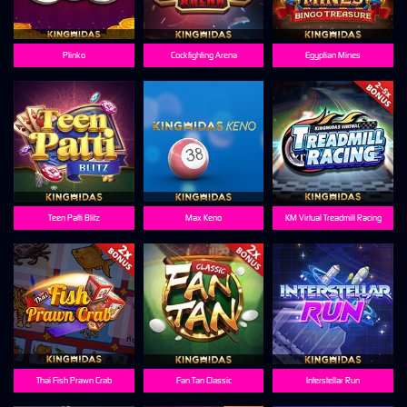
Plinko
Cockfighting Arena
Egyptian Mines
Teen Patti Blitz
Max Keno
KM Virtual Treadmill Racing
Thai Fish Prawn Crab
Fan Tan Classic
Interstellar Run