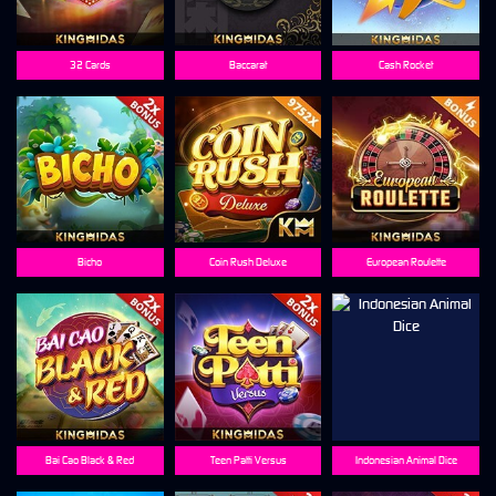
32 Cards
Baccarat
Cash Rocket
Bicho
Coin Rush Deluxe
European Roulette
Bai Cao Black & Red
Teen Patti Versus
Indonesian Animal Dice