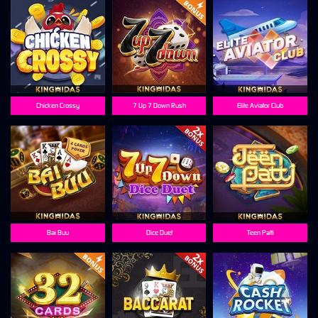
Chicken Crossy
7 Up 7 Down Rush
Elite Aviator Club
Bai Buu
Dice Duet
Teen Patti