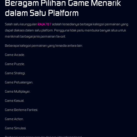
Beragam Pilihan Game Menarik
dalam Satu Platform
Salah satu keunggulan
RAJA787
adalah tersedianya berbagai kategori permainan yang
dapat diakses dalam satu platform. Pengguna tidak perlu membuka banyak situs untuk
menikmati berbagai jenis permainan favorit.
Beberapa kategori permainan yang tersedia antara lain:
Game Arcade.
Game Puzzle.
Game Strategi.
Game Petualangan.
Game Multiplayer.
Game Kasual.
Game Bertema Fantasi.
Game Action.
Game Simulasi.