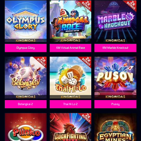
Olympus Glory
KM Virtual Animal Race
KM Marble Knockout
Belangkai 2
Thai Hi Lo 2
Pusoy