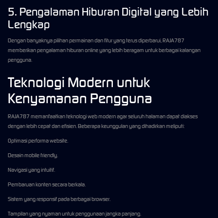
5. Pengalaman Hiburan Digital yang Lebih
Lengkap
Dengan banyaknya pilihan permainan dan fitur yang terus diperbarui, RAJA787
memberikan pengalaman hiburan online yang lebih beragam untuk berbagai kalangan
pengguna.
Teknologi Modern untuk
Kenyamanan Pengguna
RAJA787 memanfaatkan teknologi web modern agar seluruh halaman dapat diakses
dengan lebih cepat dan efisien. Beberapa keunggulan yang dihadirkan meliputi:
Optimasi performa website.
Desain mobile friendly.
Navigasi yang intuitif.
Pembaruan konten secara berkala.
Sistem yang responsif pada berbagai browser.
Tampilan yang nyaman untuk penggunaan jangka panjang.