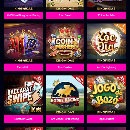
KM Virtual Greyhound Racing
Toon Crash
Poker Roulette
Cards Hi Lo
Coin Pusher
Xoc Dia Lightning
Baccarat: Swipe
KM Virtual Horse Racing
Jogo De Bozo