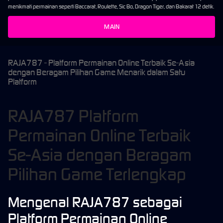
menikmati permainan seperti Baccarat, Roulette, Sic Bo, Dragon Tiger, dan Bakarat 12 detik.
MAIN
RAJA787 - Platform Permainan Online Terbaik Se-Asia
dengan Beragam Pilihan Game Menarik dalam Satu
Platform
RAJA787 Platform
Permainan Online Terbaik
Se-Asia dengan Beragam
Pilihan Game Terlengkap
Mengenal RAJA787 sebagai
Platform Permainan Online