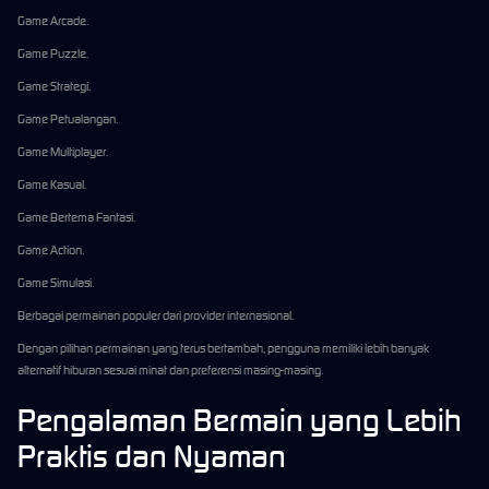
Game Arcade.
Game Puzzle.
Game Strategi.
Game Petualangan.
Game Multiplayer.
Game Kasual.
Game Bertema Fantasi.
Game Action.
Game Simulasi.
Berbagai permainan populer dari provider internasional.
Dengan pilihan permainan yang terus bertambah, pengguna memiliki lebih banyak
alternatif hiburan sesuai minat dan preferensi masing-masing.
Pengalaman Bermain yang Lebih
Praktis dan Nyaman