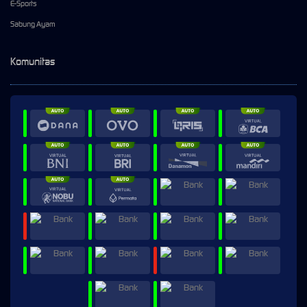
E-Sports
Sabung Ayam
Komunitas