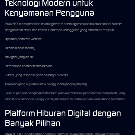
Teknologi Modern untuk
Kenyamanan Pengguna
RAJA787 memanfaatkan teknologi web modern agar seluruh halaman dapat diakses
dengan lebih cepat dan efisien. Beberapa keunggulan yang dihadirkan meliputi:
Optimasi performa website.
Desain mobile friendly.
Navigasi yang intuitif.
Pembaruan konten secara berkala.
Sistem yang responsif pada berbagai browser.
Tampilan yang nyaman untuk penggunaan jangka panjang.
Seluruh pengembangan tersebut bertujuan memberikan pengalaman menjelajah yang
lebih lancar sehingga pengguna dapat menikmati berbagai permainan tanpa hambatan.
Platform Hiburan Digital dengan
Banyak Pilihan
RAJA787 terus berkembang sebagai platform permainan online yang menawarkan