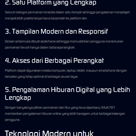
2. Satu Platform yang Lengkap
Seluruh kategori permainan tersedia dalam satu tempat sehingga pengalaman menjelajah
menjadi lebih praktis tanpa harus berpindah ke platform lain.
3. Tampilan Modern dan Responsif
Desain antarmuka dibuat sederhana sehingga memudahkan pengguna menemukan
permainan favorit hanya dalam beberapa langkah.
4. Akses dari Berbagai Perangkat
Platform dapat digunakan melalui komputer, laptop, tablet, maupun smartphone dengan
tampilan yang tetap optimal di berbagai ukuran layar.
5. Pengalaman Hiburan Digital yang Lebih
Lengkap
Dengan banyaknya pilihan permainan dan fitur yang terus diperbarui, RAJA787
memberikan pengalaman hiburan online yang lebih beragam untuk berbagai kalangan
pengguna.
Teknologi Modern untuk