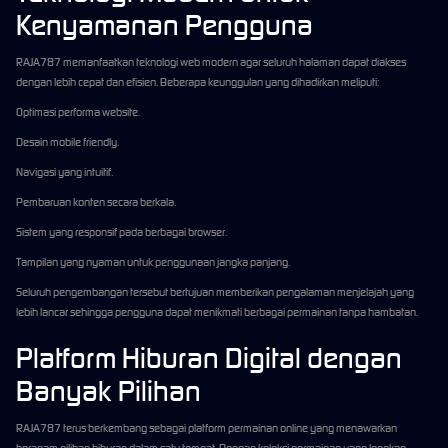
Kenyamanan Pengguna
RAJA787 memanfaatkan teknologi web modern agar seluruh halaman dapat diakses
dengan lebih cepat dan efisien. Beberapa keunggulan yang dihadirkan meliputi:
Optimasi performa website.
Desain mobile friendly.
Navigasi yang intuitif.
Pembaruan konten secara berkala.
Sistem yang responsif pada berbagai browser.
Tampilan yang nyaman untuk penggunaan jangka panjang.
Seluruh pengembangan tersebut bertujuan memberikan pengalaman menjelajah yang
lebih lancar sehingga pengguna dapat menikmati berbagai permainan tanpa hambatan.
Platform Hiburan Digital dengan
Banyak Pilihan
RAJA787 terus berkembang sebagai platform permainan online yang menawarkan