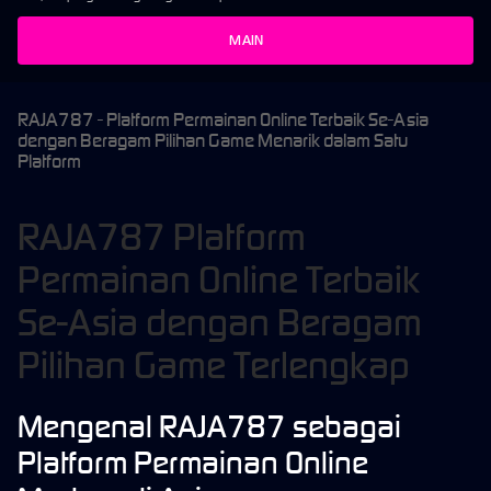
MAIN
RAJA787 - Platform Permainan Online Terbaik Se-Asia
dengan Beragam Pilihan Game Menarik dalam Satu
Platform
RAJA787 Platform
Permainan Online Terbaik
Se-Asia dengan Beragam
Pilihan Game Terlengkap
Mengenal RAJA787 sebagai
Platform Permainan Online