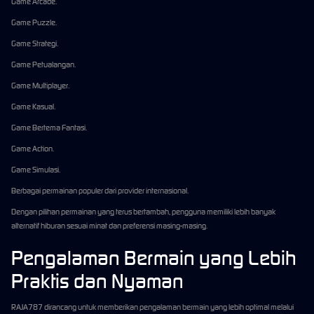
Game Arcade.
Game Puzzle.
Game Strategi.
Game Petualangan.
Game Multiplayer.
Game Kasual.
Game Bertema Fantasi.
Game Action.
Game Simulasi.
Berbagai permainan populer dari provider internasional.
Dengan pilihan permainan yang terus bertambah, pengguna memiliki lebih banyak
alternatif hiburan sesuai minat dan preferensi masing-masing.
Pengalaman Bermain yang Lebih
Praktis dan Nyaman
RAJA787 dirancang untuk memberikan pengalaman bermain yang lebih optimal melalui